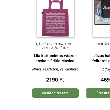
AJÁNDÉKOK
,
TÁSKA
,
TEXTIL
,
RUHÁZA
ZENEI AJÁNDÉKOK
Lila kottamintás vászon
Jézus hal
táska – Editio Musica
feliratos 
Nincs készleten, rendelhető
Elfo
2190
Ft
46
Kosárba teszem
Értesít