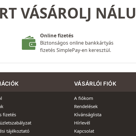
RT VÁSÁROLJ NÁL
Online fizetés
Biztonságos online bankkártyás
fizetés SimplePay-en keresztül.
MÁCIÓK
VÁSÁRLÓI FIÓK
l
A fiókom
nk
Rendelések
s fizetés
Kívánságlista
üzletszabályzat
Hírlevél
ési tájékoztató
Kapcsolat