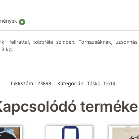
mények
0
nk” felirattal, többféle színben. Tornazsáknak, uzsonnás 
 3 kg.
Cikkszám:
23898
Kategóriák:
Táska
,
Textil
Kapcsolódó terméke