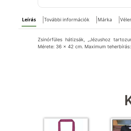
Leírás
További információk
Márka
Véle
Zsinórfüles hátizsák, „Jézushoz tartozu
Mérete: 36 × 42 cm. Maximum teherbírás: