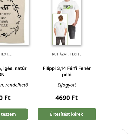
,
TEXTIL
RUHÁZAT
,
TEXTIL
 igés, natúr
Filippi 3,14 Férfi Fehér
GN
póló
en, rendelhető
Elfogyott
90
Ft
4690
Ft
 teszem
Értesítést kérek