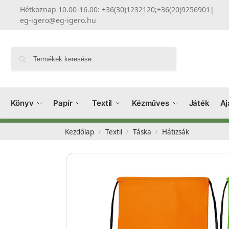
Hétköznap 10.00-16.00: +36(30)1232120;+36(20)9256901
|
eg-igero@eg-igero.hu
Keresés
Könyv
Papír
Textil
Kézműves
Játék
Aj
Kezdőlap
Textil
Táska
Hátizsák
/
/
/