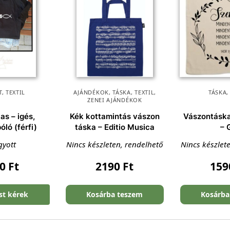
T
,
TEXTIL
AJÁNDÉKOK
,
TÁSKA
,
TEXTIL
,
TÁSKA
ZENEI AJÁNDÉKOK
as – igés,
Kék kottamintás vászon
Vászontáska,
póló (férfi)
táska – Editio Musica
– 
gyott
Nincs készleten, rendelhető
Nincs készlet
90
Ft
2190
Ft
15
ést kérek
Kosárba teszem
Kosárba