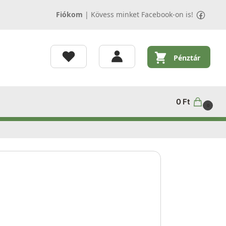
Fiókom
|
Kövess minket Facebook-on is!
Pénztár
0
Ft
0