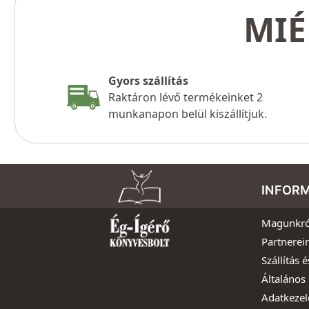
MIÉ
Gyors szállítás
Raktáron lévő termékeinket 2
munkanapon belül kiszállítjuk.
INFOR
Magunkró
Partnerei
Szállítás é
Általános 
Adatkezel