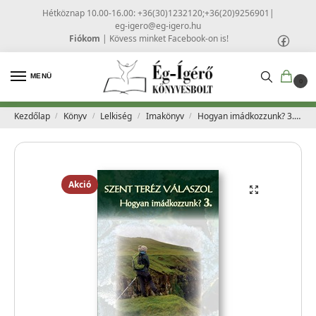
Hétköznap 10.00-16.00: +36(30)1232120;+36(20)9256901
|
eg-igero@eg-igero.hu
Fiókom
|
Kövess minket Facebook-on is!
MENÜ
0
Kezdőlap
Könyv
Lelkiség
Imakönyv
Hogyan imádkozzunk? 3. – Szent Teréz válaszol – Sr. Johanna-Andrea OCD
/
/
/
/
Akció