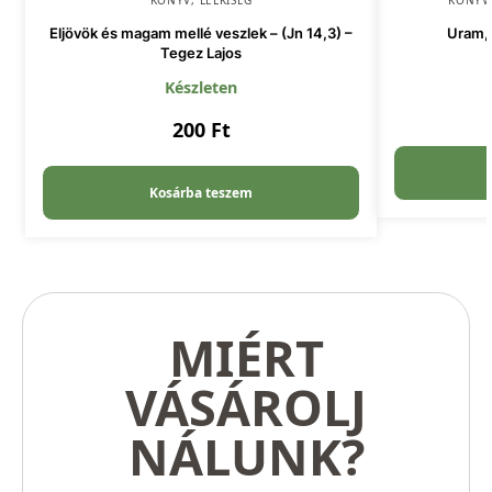
KÖNYV
,
LELKISÉG
KÖNYV
Eljövök és magam mellé veszlek – (Jn 14,3) –
Uram, 
Tegez Lajos
Készleten
200
Ft
Kosárba teszem
MIÉRT
VÁSÁROLJ
NÁLUNK?