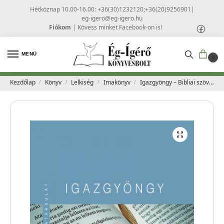
Hétköznap 10.00-16.00: +36(30)1232120;+36(20)9256901
|
eg-igero@eg-igero.hu
Fiókom
|
Kövess minket Facebook-on is!
MENÜ
0
Kezdőlap
Könyv
Lelkiség
Imakönyv
Igazgyöngy – Bibliai szövegválogatás nőknek
/
/
/
/