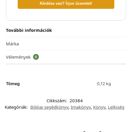
Kérdése van? Írjon üzenetet!
További információk
Márka
Vélemények
0
Tömeg
0,12 kg
Cikkszám:
20384
Kategóriák:
Bibliai segédkönyv
,
Imakönyv
,
Könyv
,
Lelkiség