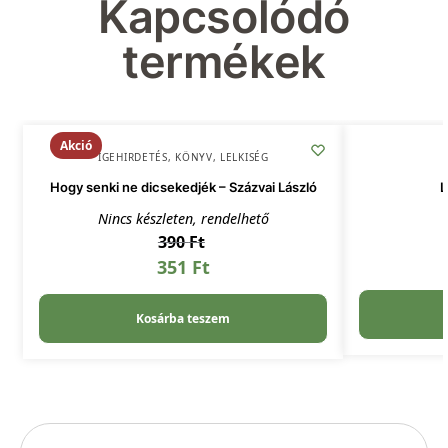
Kapcsolódó
termékek
Akció
IGEHIRDETÉS
,
KÖNYV
,
LELKISÉG
Hogy senki ne dicsekedjék – Százvai László
L
Nincs készleten, rendelhető
390
Ft
351
Ft
Kosárba teszem