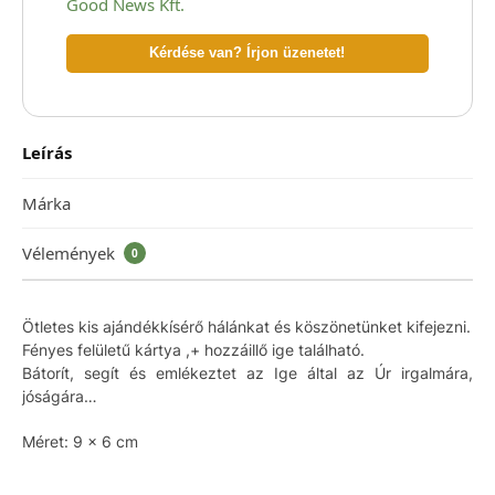
Good News Kft.
Kérdése van? Írjon üzenetet!
Leírás
Márka
Vélemények
0
Ötletes kis ajándékkísérő hálánkat és köszönetünket kifejezni.
Fényes felületű kártya ,+ hozzáillő ige található.
Bátorít, segít és emlékeztet az Ige által az Úr irgalmára,
jóságára…
Méret: 9 x 6 cm