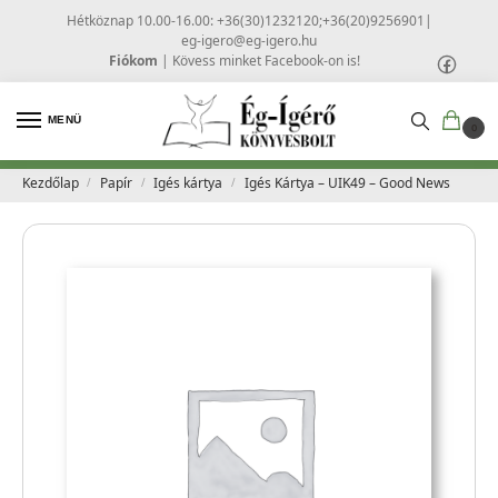
Hétköznap 10.00-16.00: +36(30)1232120;+36(20)9256901
|
eg-igero@eg-igero.hu
Fiókom
|
Kövess minket Facebook-on is!
MENÜ
0
Kezdőlap
Papír
Igés kártya
Igés Kártya – UIK49 – Good News
/
/
/