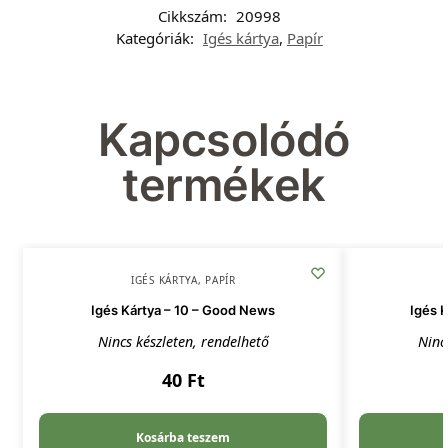
Cikkszám:
20998
Kategóriák:
Igés kártya
,
Papír
Kapcsolódó
termékek
IGÉS KÁRTYA
,
PAPÍR
Igés Kártya – 10 – Good News
Igés 
Nincs készleten, rendelhető
Ninc
40
Ft
Kosárba teszem