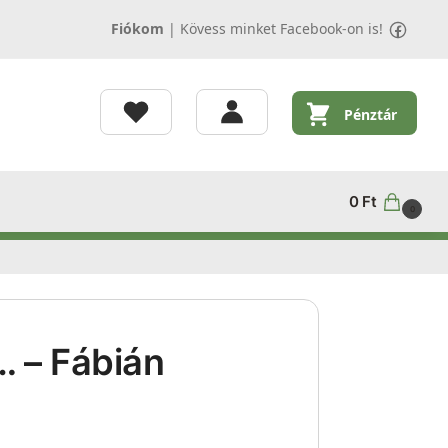
Fiókom
|
Kövess minket Facebook-on is!
Pénztár
0
Ft
0
… – Fábián