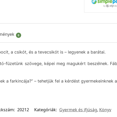
mények
0
bocit, a csikót, és a tevecsikót is – legyenek a barátai.
ató-füzetünk szövege, képei meg magukért beszélnek. Fáb
ek a farkincája?” – tehetjük fel a kérdést gyermekeinknek a 
kkszám:
20212
Kategóriák:
Gyermek és ifjúság
,
Könyv