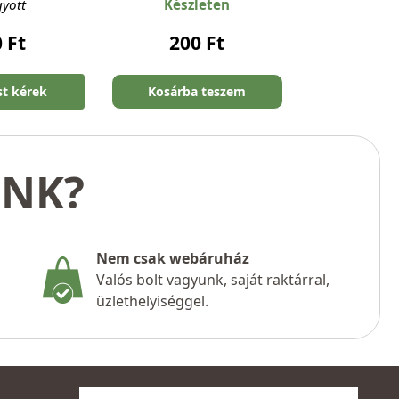
gyott
Készleten
0
Ft
200
Ft
st kérek
Kosárba teszem
UNK?
Nem csak webáruház
Valós bolt vagyunk, saját raktárral,
üzlethelyiséggel.