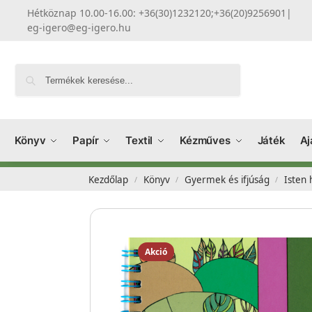
Hétköznap 10.00-16.00: +36(30)1232120;+36(20)9256901
|
eg-igero@eg-igero.hu
Keresés
Könyv
Papír
Textil
Kézműves
Játék
Aj
Kezdőlap
Könyv
Gyermek és ifjúság
Isten
/
/
/
Akció