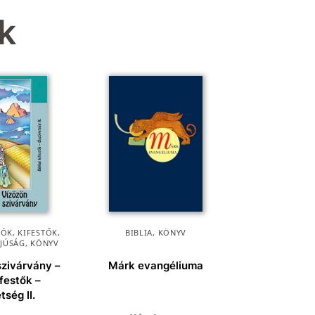
k
ÓK, KIFESTŐK
,
BIBLIA
,
KÖNYV
FJÚSÁG
,
KÖNYV
szivárvány –
Márk evangéliuma
ifestők –
ség II.