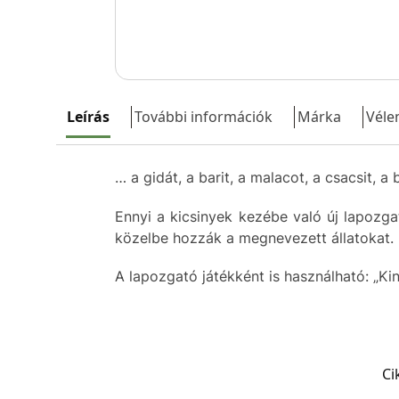
Leírás
További információk
Márka
Véle
… a gidát, a barit, a malacot, a csacsit, a 
Ennyi a kicsinyek kezébe való új lapozg
közelbe hozzák a megnevezett állatokat.
A lapozgató játékként is használható: „Kin
Ci