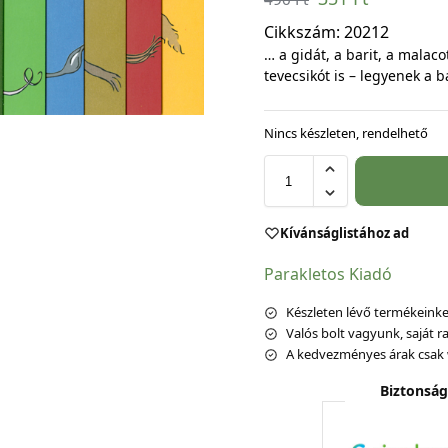
Cikkszám:
20212
… a gidát, a barit, a malacot,
tevecsikót is – legyenek a b
Nincs készleten, rendelhető
Kívánságlistához ad
Parakletos Kiadó
Készleten lévő termékeinket
Valós bolt vagyunk, saját ra
A kedvezményes árak csak 
Biztonság