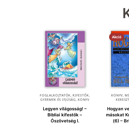
Akció
FOGLALKOZTATÓK, KIFESTŐK
,
KÖNYV
,
M
GYERMEK ÉS IFJÚSÁG
,
KÖNYV
KERESZ
Legyen világosság! –
Hogyan v
Bibliai kifestők –
másokat K
Ószövetség I.
(6) – Br