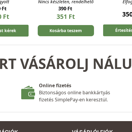
gyott
Nincs készleten, rendelhető
Elfo
0
Ft
390
Ft
35
0
Ft
351
Ft
Értesíté
ést kérek
Kosárba teszem
RT VÁSÁROLJ NÁL
Online fizetés
Biztonságos online bankkártyás
fizetés SimplePay-en keresztül.