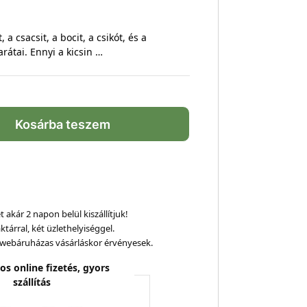
 a csacsit, a bocit, a csikót, és a
arátai. Ennyi a kicsin …
Kosárba teszem
 akár 2 napon belül kiszállítjuk!
ktárral, két üzlethelyiséggel.
webáruházas vásárláskor érvényesek.
os online fizetés, gyors
szállítás