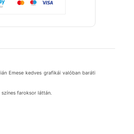
ián Emese kedves grafikái valóban baráti
színes faroksor láttán.