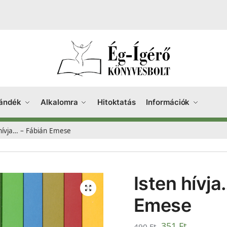
ándék
Alkalomra
Hitoktatás
Információk
 hívja… – Fábián Emese
Isten hívja
Emese
351
Ft
490
Ft