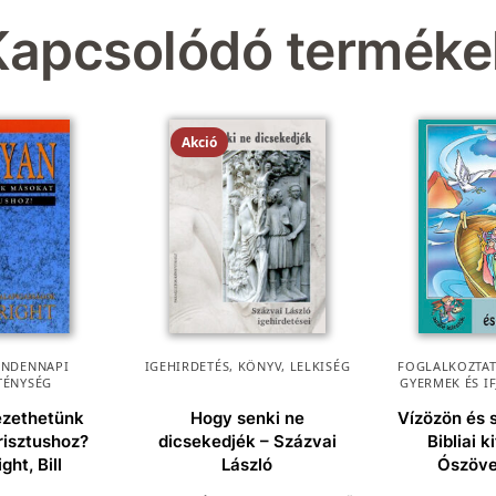
Kapcsolódó terméke
Akció
INDENNAPI
IGEHIRDETÉS
,
KÖNYV
,
LELKISÉG
FOGLALKOZTAT
TÉNYSÉG
GYERMEK ÉS I
ezethetünk
Hogy senki ne
Vízözön és 
risztushoz?
dicsekedjék – Százvai
Bibliai k
ight, Bill
László
Ószövet