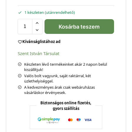
1 készleten (utánrendelhető)
Kosárba teszem
Kívánságlistához ad
Szent István Társulat
Készleten lévő termékeinket akár 2 napon belül
kiszállítjuk!
Valós bolt vagyunk, saját raktárral, két
üzlethelyiséggel.
A kedvezményes árak csak webáruházas
vásárláskor érvényesek.
Biztonságos online fizetés,
gyors szállítás