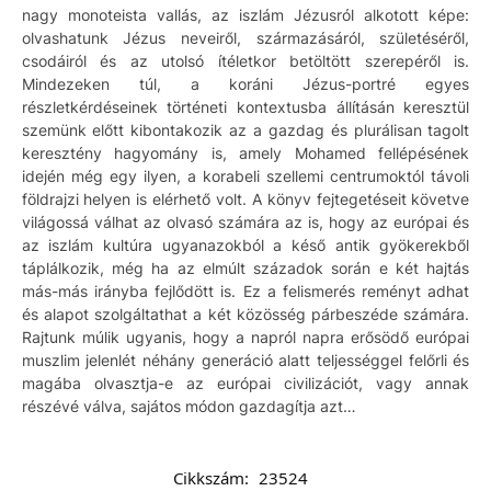
nagy monoteista vallás, az iszlám Jézusról alkotott képe:
olvashatunk Jézus neveiről, származásáról, születéséről,
csodáiról és az utolsó ítéletkor betöltött szerepéről is.
Mindezeken túl, a koráni Jézus-portré egyes
részletkérdéseinek történeti kontextusba állításán keresztül
szemünk előtt kibontakozik az a gazdag és plurálisan tagolt
keresztény hagyomány is, amely Mohamed fellépésének
idején még egy ilyen, a korabeli szellemi centrumoktól távoli
földrajzi helyen is elérhető volt. A könyv fejtegetéseit követve
világossá válhat az olvasó számára az is, hogy az európai és
az iszlám kultúra ugyanazokból a késő antik gyökerekből
táplálkozik, még ha az elmúlt századok során e két hajtás
más-más irányba fejlődött is. Ez a felismerés reményt adhat
és alapot szolgáltathat a két közösség párbeszéde számára.
Rajtunk múlik ugyanis, hogy a napról napra erősödő európai
muszlim jelenlét néhány generáció alatt teljességgel felőrli és
magába olvasztja-e az európai civilizációt, vagy annak
részévé válva, sajátos módon gazdagítja azt…
Cikkszám:
23524