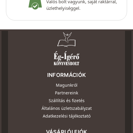
Valós bolt vagyunk, saját raktárral,
üzlethelyiséggel.
INFORMÁCIÓK
Magunkról
Partnereink
Szállítás és fizetés
Általános üzletszabályzat
Adatkezelési tájékoztató
VÁSÁRLÓI FIÓK