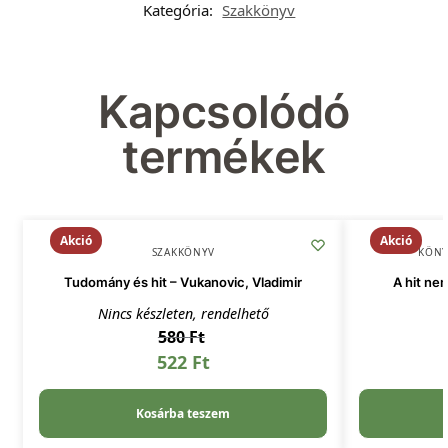
Kategória:
Szakkönyv
Kapcsolódó
termékek
Akció
Akció
SZAKKÖNYV
KÖN
Tudomány és hit – Vukanovic, Vladimir
A hit ne
Nincs készleten, rendelhető
580
Ft
522
Ft
Kosárba teszem