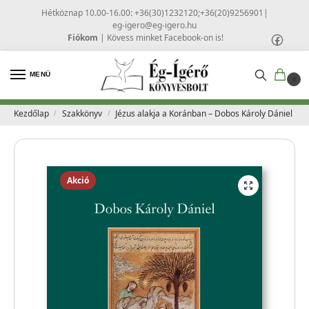
Hétköznap 10.00-16.00: +36(30)1232120;+36(20)9256901
|
eg-igero@eg-igero.hu
Fiókom
|
Kövess minket Facebook-on is!
MENÜ
0
Kezdőlap
Szakkönyv
Jézus alakja a Koránban – Dobos Károly Dániel
/
/
Akció