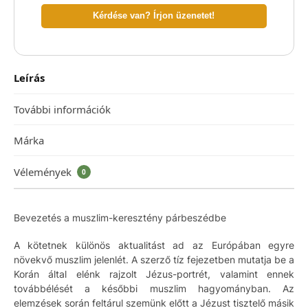
Kérdése van? Írjon üzenetet!
Leírás
További információk
Márka
Vélemények
0
Bevezetés a muszlim-keresztény párbeszédbe
A kötetnek különös aktualitást ad az Európában egyre
növekvő muszlim jelenlét. A szerző tíz fejezetben mutatja be a
Korán által elénk rajzolt Jézus-portrét, valamint ennek
továbbélését a későbbi muszlim hagyományban. Az
elemzések során feltárul szemünk előtt a Jézust tisztelő másik