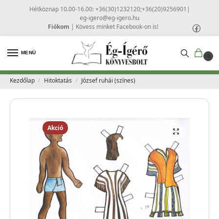
Hétköznap 10.00-16.00: +36(30)1232120;+36(20)9256901
|
eg-igero@eg-igero.hu
Fiókom
|
Kövess minket Facebook-on is!
MENÜ
0
Kezdőlap
Hitoktatás
József ruhái (színes)
/
/
Akció