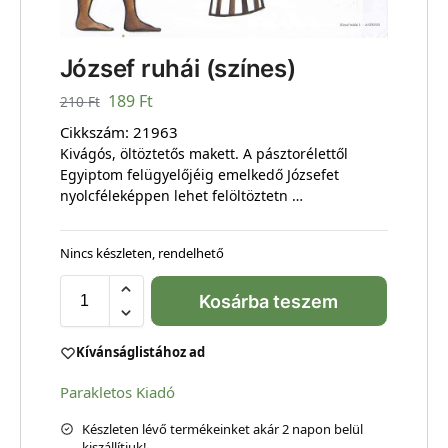
József ruhái (színes)
189
Ft
210
Ft
Cikkszám:
21963
Kivágós, öltöztetős makett. A pásztorélettől
Egyiptom felügyelőjéig emelkedő Józsefet
nyolcféleképpen lehet felöltöztetn …
Nincs készleten, rendelhető
Kosárba teszem
Kívánságlistához ad
Parakletos Kiadó
Készleten lévő termékeinket akár 2 napon belül
kiszállítjuk!