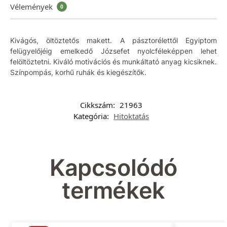
Vélemények
0
Kivágós, öltöztetős makett. A pásztorélettől Egyiptom
felügyelőjéig emelkedő Józsefet nyolcféleképpen lehet
felöltöztetni. Kiváló motivációs és munkáltató anyag kicsiknek.
Színpompás, korhű ruhák és kiegészítők.
Cikkszám:
21963
Kategória:
Hitoktatás
Kapcsolódó
termékek