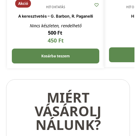
Akció
HITOKTATÁS
HITOK
A keresztvetés – G. Barbon, R. Paganelli
Hi
Nincs készleten, rendelhető
500
Ft
450
Ft
Kosárba teszem
MIÉRT
VÁSÁROLJ
NÁLUNK?