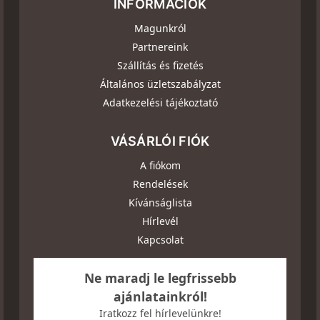
INFORMÁCIÓK
Magunkról
Partnereink
Szállítás és fizetés
Általános üzletszabályzat
Adatkezelési tájékoztató
VÁSÁRLÓI FIÓK
A fiókom
Rendelések
Kívánságlista
Hírlevél
Kapcsolat
Ne maradj le legfrissebb
ajánlatainkról!
Iratkozz fel hírlevelünkre!