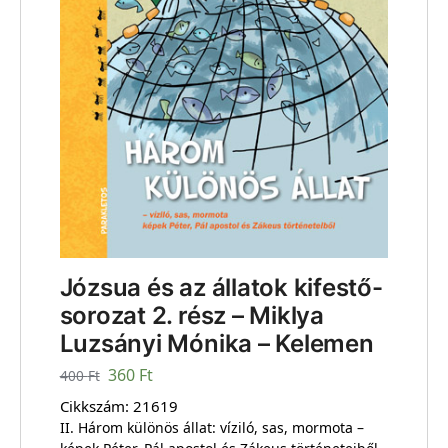
Józsua és az állatok kifestő-
sorozat 2. rész – Miklya
Luzsányi Mónika – Kelemen
360
Ft
400
Ft
Cikkszám:
21619
II. Három különös állat: víziló, sas, mormota –