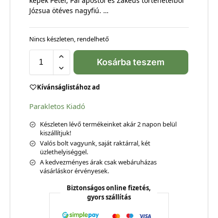
képek Péter, Pál apostol és Zákeus történeteiből
Józsua ötéves nagyfiú. …
Nincs készleten, rendelhető
Kosárba teszem
Kívánságlistához ad
Parakletos Kiadó
Készleten lévő termékeinket akár 2 napon belül
kiszállítjuk!
Valós bolt vagyunk, saját raktárral, két
üzlethelyiséggel.
A kedvezményes árak csak webáruházas
vásárláskor érvényesek.
Biztonságos online fizetés,
gyors szállítás