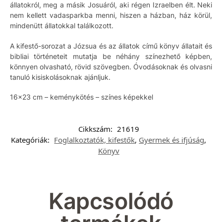
állatokról, meg a másik Josuáról, aki régen Izraelben élt. Neki
nem kellett vadasparkba menni, hiszen a házban, ház körül,
mindenütt állatokkal találkozott.
A kifestő-sorozat a Józsua és az állatok című könyv állatait és
bibliai történeteit mutatja be néhány színezhető képben,
könnyen olvasható, rövid szövegben. Óvodásoknak és olvasni
tanuló kisiskolásoknak ajánljuk.
16×23 cm – keménykötés – színes képekkel
Cikkszám:
21619
Kategóriák:
Foglalkoztatók, kifestők
,
Gyermek és ifjúság
,
Könyv
Kapcsolódó