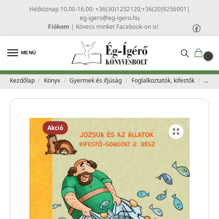
Hétköznap 10.00-16.00: +36(30)1232120;+36(20)9256901
|
eg-igero@eg-igero.hu
Fiókom
|
Kövess minket Facebook-on is!
MENÜ
0
Kezdőlap
Könyv
Gyermek és ifjúság
Foglalkoztatók, kifestők
Józsu
/
/
/
/
Akció