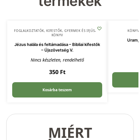
termékek
FOGLALKOZTATÓK, KIFESTŐK
,
GYERMEK ÉS IFJÚSÁG
,
KÖNYV
KÖNYV
Uram, 
Jézus halála és feltámadása – Bibliai kifestők
– Újszövetség V.
Nincs készleten, rendelhető
350
Ft
Kosárba teszem
MIÉRT