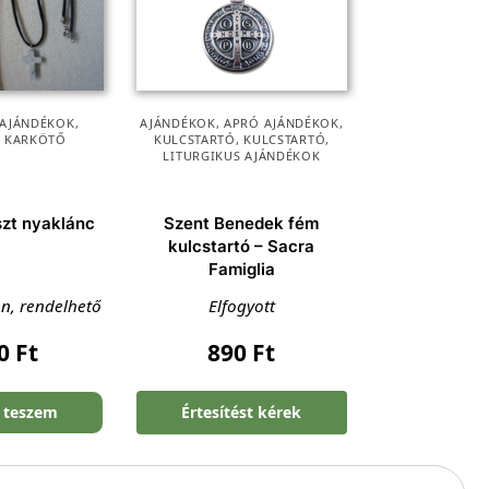
 AJÁNDÉKOK
,
AJÁNDÉKOK
,
APRÓ AJÁNDÉKOK
,
, KARKÖTŐ
KULCSTARTÓ
,
KULCSTARTÓ
,
LITURGIKUS AJÁNDÉKOK
szt nyaklánc
Szent Benedek fém
kulcstartó – Sacra
Famiglia
en, rendelhető
Elfogyott
90
Ft
890
Ft
 teszem
Értesítést kérek