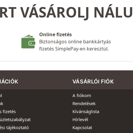
RT VÁSÁROLJ NÁL
Online fizetés
Biztonságos online bankkártyás
fizetés SimplePay-en keresztül.
MÁCIÓK
VÁSÁRLÓI FIÓK
l
A fiókom
nk
Rendelések
s fizetés
Kívánságlista
üzletszabályzat
Hírlevél
ési tájékoztató
Kapcsolat