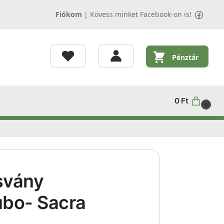
Fiókom
|
Kövess minket Facebook-on is!
Pénztár
0
Ft
0
svány
ubo- Sacra