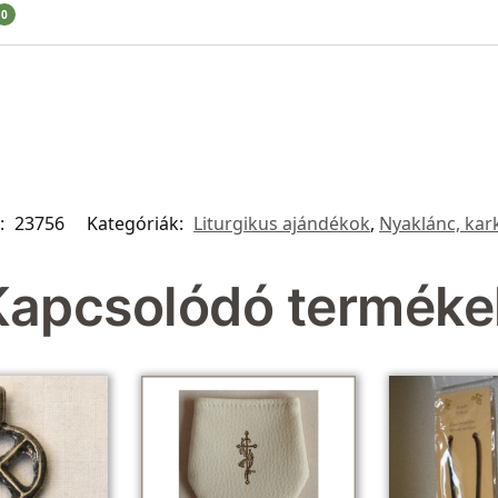
0
:
23756
Kategóriák:
Liturgikus ajándékok
,
Nyaklánc, kar
Kapcsolódó terméke