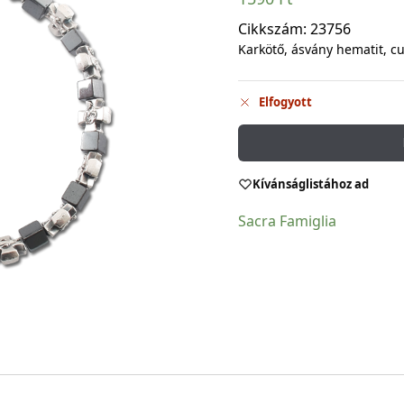
Cikkszám:
23756
Karkötő, ásvány hematit, c
Elfogyott
Kívánságlistához ad
Sacra Famiglia