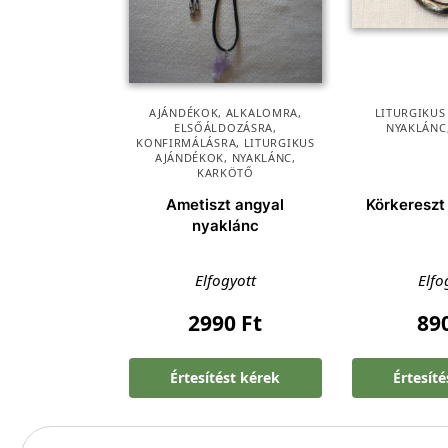
AJÁNDÉKOK
,
ALKALOMRA
,
LITURGIKUS
ELSŐÁLDOZÁSRA
,
NYAKLÁNC
KONFIRMÁLÁSRA
,
LITURGIKUS
AJÁNDÉKOK
,
NYAKLÁNC,
KARKÖTŐ
Ametiszt angyal
Körkereszt
nyaklánc
Elfogyott
Elfo
2990
Ft
89
Értesítést kérek
Értesít