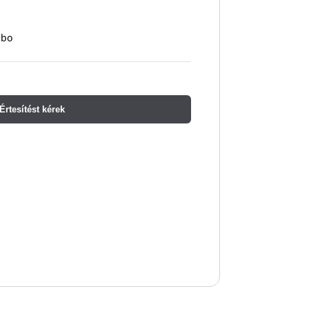
ubo
Értesítést kérek