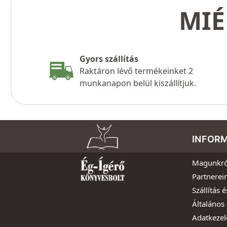
MIÉ
Gyors szállítás
Raktáron lévő termékeinket 2
munkanapon belül kiszállítjuk.
INFOR
Magunkró
Partnerei
Szállítás é
Általános 
Adatkezel