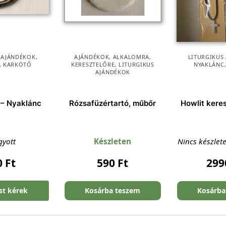
 AJÁNDÉKOK
,
AJÁNDÉKOK
,
ALKALOMRA
,
LITURGIKUS
, KARKÖTŐ
KERESZTELŐRE
,
LITURGIKUS
NYAKLÁNC
AJÁNDÉKOK
 – Nyaklánc
Rózsafüzértartó, műbőr
Howlit kere
gyott
Készleten
Nincs készlet
0
Ft
590
Ft
29
ést kérek
Kosárba teszem
Kosárba