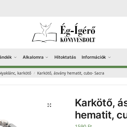
ándék
Alkalomra
Hitoktatás
Információk
Nyaklánc, karkötő
Karkötő, ásvány hematit, cubo- Sacra
/
Karkötő, á
hematit, c
1590
Ft