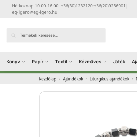
Hétköznap 10.00-16.00: +36(30)1232120;+36(20)9256901
|
eg-igero@eg-igero.hu
Keresés
Könyv
Papír
Textil
Kézműves
Játék
Aj
Kezdőlap
Ajándékok
Liturgikus ajándékok
/
/
/