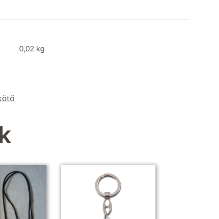
0,02 kg
kötő
k