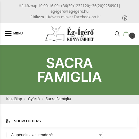
Hétköznap 10.00-16.00: +36(30)1232120;+36(20)9256901
|
eg-igero@eg-igero.hu
Fiókom
|
Kövess minket Facebook-on is!
MENÜ
0
SACRA
FAMIGLIA
Kezdőlap
Gyártó
Sacra Famiglia
/
/
SHOW FILTERS