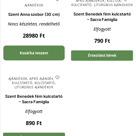
APRÓ AJÁNDÉKOK
,
KULCSTARTÓ
,
KULCSTARTÓ
,
LITURGIKUS AJÁNDÉKOK
AJÁNDÉKOK
Szent Benedek fém kulcstartó
Szent Anna szobor (30 cm)
– Sacra Famiglia
Nincs készleten, rendelhető
Elfogyott
28980
Ft
790
Ft
Kosárba teszem
Értesítést kérek
AJÁNDÉKOK
,
APRÓ AJÁNDÉKOK
,
KULCSTARTÓ
,
KULCSTARTÓ
,
LITURGIKUS AJÁNDÉKOK
Szent Benedek fém kulcstartó
– Sacra Famiglia
Elfogyott
890
Ft