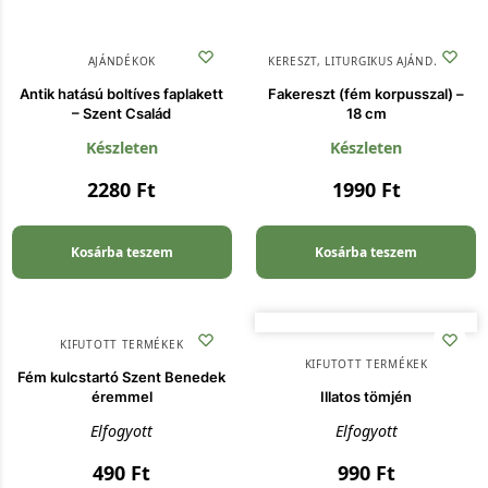
AJÁNDÉKOK
KERESZT
,
LITURGIKUS AJÁNDÉKOK
Antik hatású boltíves faplakett
Fakereszt (fém korpusszal) –
– Szent Család
18 cm
Készleten
Készleten
2280
Ft
1990
Ft
Kosárba teszem
Kosárba teszem
KIFUTOTT TERMÉKEK
KIFUTOTT TERMÉKEK
Fém kulcstartó Szent Benedek
éremmel
Illatos tömjén
Elfogyott
Elfogyott
490
Ft
990
Ft