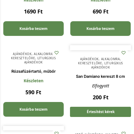
1690
Ft
690
Ft
Kosárba teszem
Kosárba teszem
AJÁNDÉKOK
,
ALKALOMRA
,
KERESZTELŐRE
,
LITURGIKUS
AJÁNDÉKOK
,
ALKALOMRA
,
AJÁNDÉKOK
KERESZTELŐRE
,
LITURGIKUS
AJÁNDÉKOK
Rózsafüzértartó, műbőr
San Damiano kereszt 8 cm
Készleten
Elfogyott
590
Ft
200
Ft
Kosárba teszem
Értesítést kérek