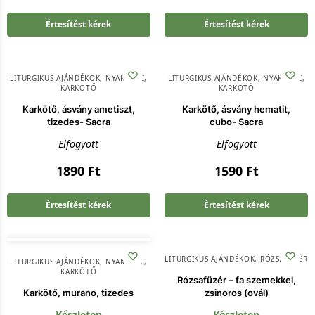
Értesítést kérek
Értesítést kérek
LITURGIKUS AJÁNDÉKOK
,
NYAKLÁNC,
LITURGIKUS AJÁNDÉKOK
,
NYAKLÁNC,
KARKÖTŐ
KARKÖTŐ
Karkötő, ásvány ametiszt,
Karkötő, ásvány hematit,
tizedes- Sacra
cubo- Sacra
Elfogyott
Elfogyott
1890
Ft
1590
Ft
Értesítést kérek
Értesítést kérek
LITURGIKUS AJÁNDÉKOK
,
RÓZSAFÜZÉR
LITURGIKUS AJÁNDÉKOK
,
NYAKLÁNC,
KARKÖTŐ
Rózsafüzér – fa szemekkel,
Karkötő, murano, tizedes
zsinoros (ovál)
Készleten
Készleten