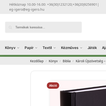
Hétköznap 10.00-16.00: +36(30)1232120;+36(20)9256901
|
eg-igero@eg-igero.hu
Keresés
Könyv
Papír
Textil
Kézműves
Játék
Aj
Kezdőlap
Könyv
Biblia
Károli Újszövetség –
/
/
/
Akció