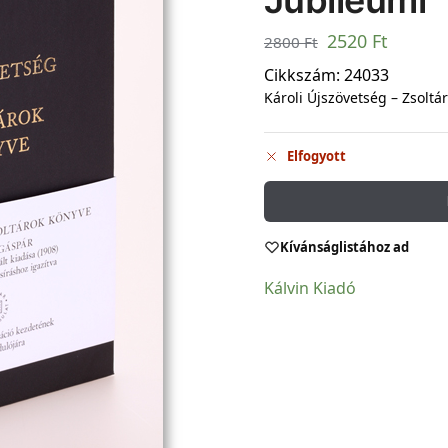
Jubileumi
2520
Ft
2800
Ft
Cikkszám:
24033
Károli Újszövetség – Zsoltá
Elfogyott
Kívánságlistához ad
Kálvin Kiadó