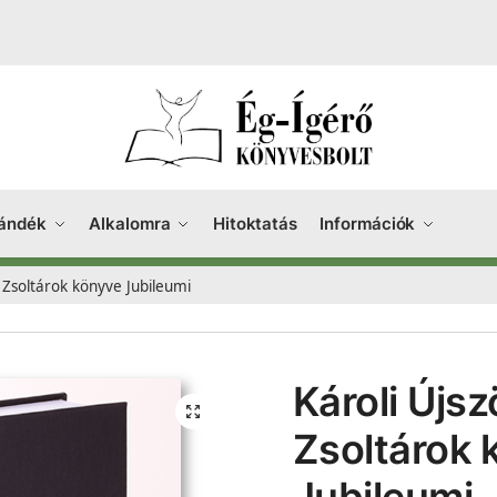
ándék
Alkalomra
Hitoktatás
Információk
 Zsoltárok könyve Jubileumi
Károli Újs
Zsoltárok 