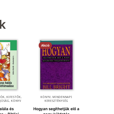
k
Akció
ÓK, KIFESTŐK
,
KÖNYV
,
MINDENNAPI
FJÚSÁG
,
KÖNYV
KERESZTÉNYSÉG
alála és
Hogyan segíthetjük elő a