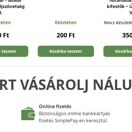
i – Bibliai
feltámadás
 Újszövetség
kifestők – 
II.
V
leten
Készleten
Nincs készlet
0
Ft
200
Ft
35
a teszem
Kosárba teszem
Kosárba
RT VÁSÁROLJ NÁL
Online fizetés
Biztonságos online bankkártyás
fizetés SimplePay-en keresztül.