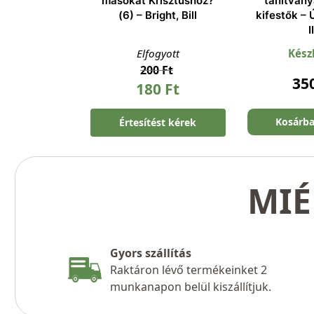
másokat Krisztushoz?
tanítványa
(6) – Bright, Bill
kifestők –
I
Elfogyott
Kész
200
Ft
35
180
Ft
Kosárb
Értesítést kérek
MIÉ
Gyors szállítás
Raktáron lévő termékeinket 2
munkanapon belül kiszállítjuk.