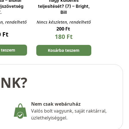
a – Bibliai
nagy küldetés
Újszövetség
teljesítését? (7) – Bright,
.
Bill
en, rendelhető
Nincs készleten, rendelhető
200
Ft
0
Ft
180
Ft
 teszem
Kosárba teszem
UNK?
Nem csak webáruház
Valós bolt vagyunk, saját raktárral,
üzlethelyiséggel.