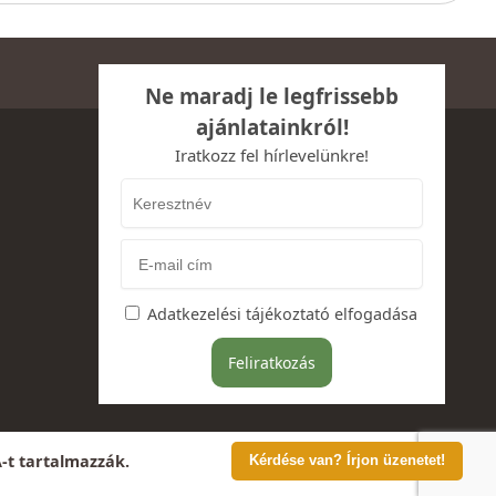
Ne maradj le legfrissebb
ajánlatainkról!
Iratkozz fel hírlevelünkre!
Adatkezelési tájékoztató elfogadása
A-t tartalmazzák.
Kérdése van? Írjon üzenetet!