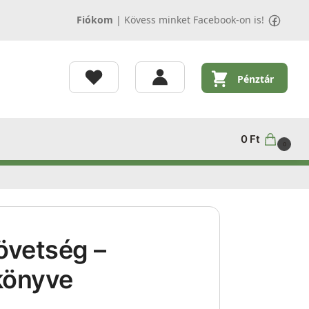
Fiókom
|
Kövess minket Facebook-on is!
Pénztár
0
Ft
0
zövetség –
könyve