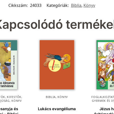
Cikkszám:
24033
Kategóriák:
Biblia
,
Könyv
Kapcsolódó terméke
ÓK, KIFESTŐK
,
BIBLIA
,
KÖNYV
FOGLALKOZTAT
FJÚSÁG
,
KÖNYV
GYERMEK ÉS I
esanyja és
Lukács evangéliuma
Jézus h