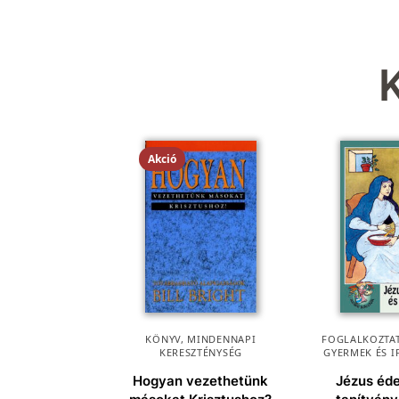
Akció
KÖNYV
,
MINDENNAPI
FOGLALKOZTAT
KERESZTÉNYSÉG
GYERMEK ÉS I
Hogyan vezethetünk
Jézus éd