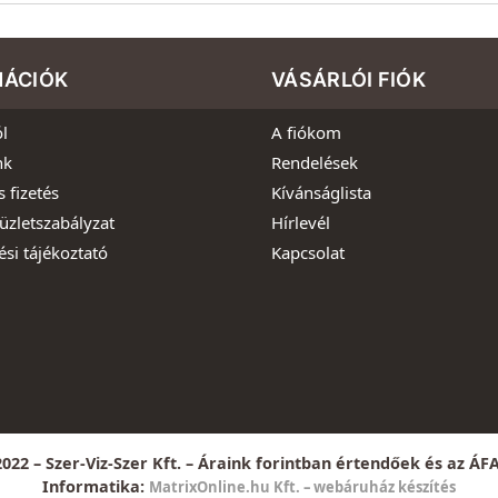
MÁCIÓK
VÁSÁRLÓI FIÓK
l
A fiókom
nk
Rendelések
s fizetés
Kívánságlista
üzletszabályzat
Hírlevél
ési tájékoztató
Kapcsolat
022 – Szer-Viz-Szer Kft. – Áraink forintban értendőek és az ÁF
Informatika:
MatrixOnline.hu Kft. – webáruház készítés