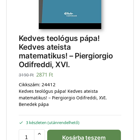
Kedves teológus pápa!
Kedves ateista
matematikus! – Piergiorgio
Odifreddi, XVI.
2871
Ft
3190
Ft
Cikkszám:
24412
Kedves teológus pápa! Kedves ateista
matematikus! – Piergiorgio Odifreddi, XVI.
Benedek pápa
3 készleten (utánrendelhető)
Kosárba teszem