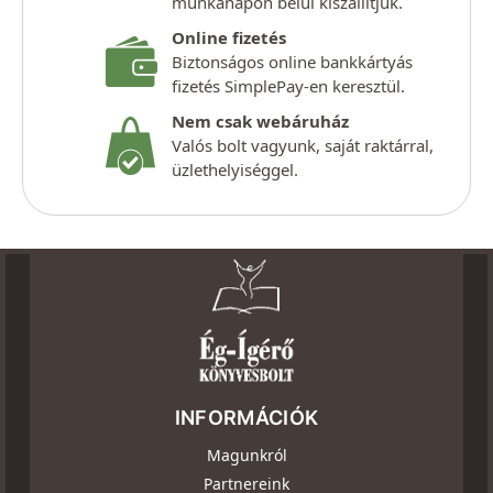
munkanapon belül kiszállítjuk.
Online fizetés
Biztonságos online bankkártyás
fizetés SimplePay-en keresztül.
Nem csak webáruház
Valós bolt vagyunk, saját raktárral,
üzlethelyiséggel.
INFORMÁCIÓK
Magunkról
Partnereink