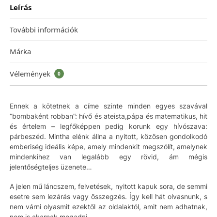
Leírás
További információk
Márka
Vélemények
0
Ennek a kötetnek a címe szinte minden egyes szavával
“bombaként robban”: hívő és ateista,pápa és matematikus, hit
és értelem – legfőképpen pedig korunk egy hívószava:
párbeszéd. Mintha elénk állna a nyitott, közösen gondolkodó
emberiség ideális képe, amely mindenkit megszólít, amelynek
mindenkihez van legalább egy rövid, ám mégis
jelentőségteljes üzenete…
A jelen mű láncszem, felvetések, nyitott kapuk sora, de semmi
esetre sem lezárás vagy összegzés. Így kell hát olvasnunk, s
nem várni olyasmit ezektől az oldalaktól, amit nem adhatnak,
nem is akarnak megadni.