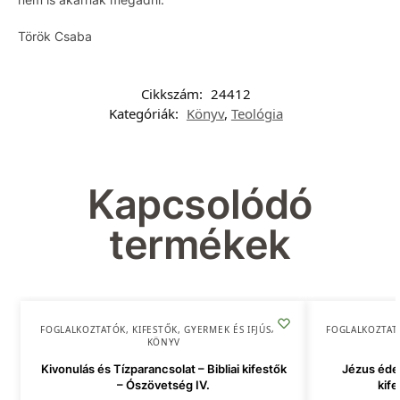
Török Csaba
Cikkszám:
24412
Kategóriák:
Könyv
,
Teológia
Kapcsolódó
termékek
FOGLALKOZTATÓK, KIFESTŐK
,
GYERMEK ÉS IFJÚSÁG
,
FOGLALKOZTAT
KÖNYV
Kivonulás és Tízparancsolat – Bibliai kifestők
Jézus édes
– Ószövetség IV.
kife