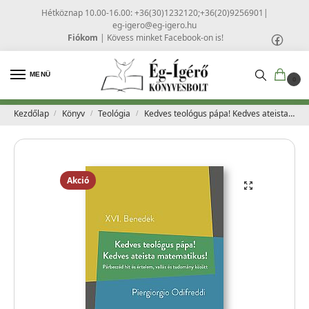
Hétköznap 10.00-16.00: +36(30)1232120;+36(20)9256901
|
eg-igero@eg-igero.hu
Fiókom
|
Kövess minket Facebook-on is!
MENÜ
0
Kezdőlap
Könyv
Teológia
Kedves teológus pápa! Kedves ateista matematikus! – Piergiorgio Odifreddi, XVI.
/
/
/
Akció