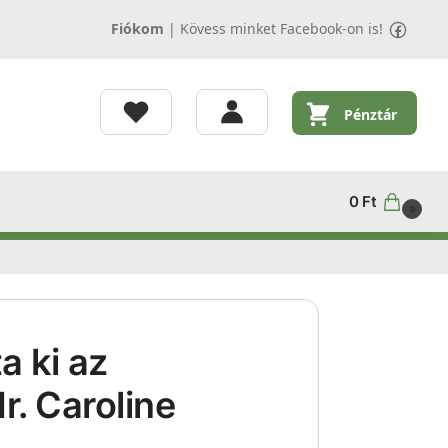
Fiókom
|
Kövess minket Facebook-on is!
Pénztár
0
Ft
0
a ki az
r. Caroline