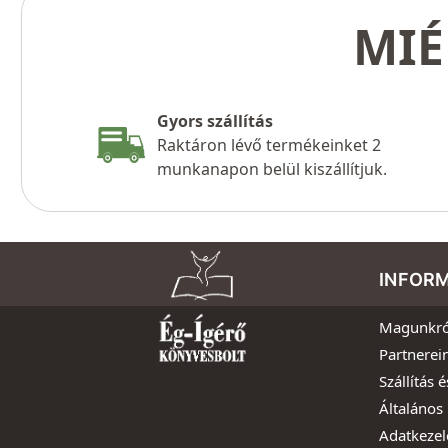
MIÉ
Gyors szállítás
Raktáron lévő termékeinket 2
munkanapon belül kiszállítjuk.
INFOR
Magunkró
Partnerei
Szállítás é
Általános 
Adatkezel