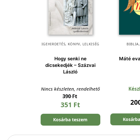
IGEHIRDETÉS
,
KÖNYV
,
LELKISÉG
BIBLIA
Hogy senki ne
Máté ev
dicsekedjék – Százvai
László
Nincs készleten, rendelhető
Kész
390
Ft
20
351
Ft
Kosárb
Kosárba teszem