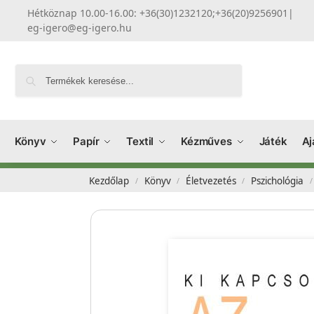
Hétköznap 10.00-16.00: +36(30)1232120;+36(20)9256901
|
eg-igero@eg-igero.hu
Keresés
Könyv
Papír
Textil
Kézműves
Játék
Aj
Kezdőlap
Könyv
Életvezetés
Pszichológia
/
/
/
/