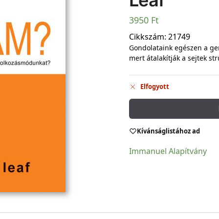
Leaf
3950
Ft
Cikkszám:
21749
Gondolataink egészen a gen
mert átalakítják a sejtek s
Elfogyott
Kívánságlistához ad
Immanuel Alapítvány