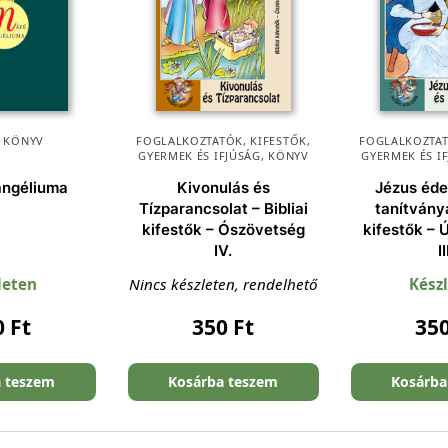
,
KÖNYV
FOGLALKOZTATÓK, KIFESTŐK
,
FOGLALKOZTAT
GYERMEK ÉS IFJÚSÁG
,
KÖNYV
GYERMEK ÉS I
angéliuma
Kivonulás és
Jézus éde
Tízparancsolat – Bibliai
tanítványa
kifestők – Ószövetség
kifestők – 
IV.
II
leten
Nincs készleten, rendelhető
Kész
0
Ft
350
Ft
35
a teszem
Kosárba teszem
Kosárba