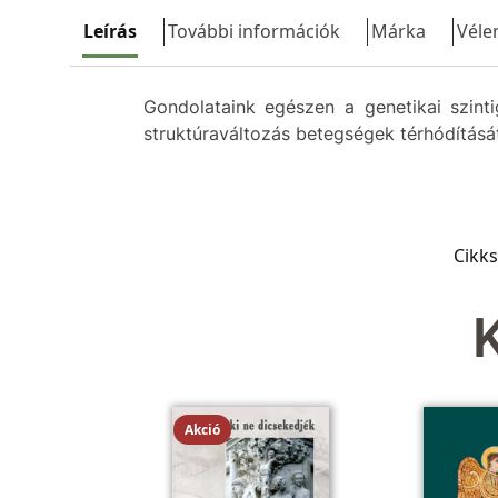
Leírás
További információk
Márka
Véle
Gondolataink egészen a genetikai szinti
struktúraváltozás betegségek térhódításá
Cikk
Akció