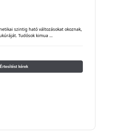
etikai szintig ható változásokat okoznak,
trukúráját. Tudósok kimua …
Értesítést kérek