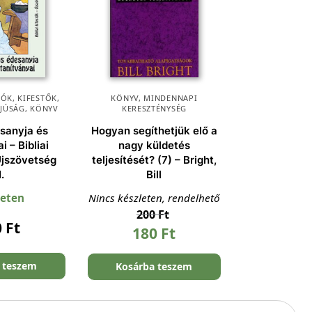
ÓK, KIFESTŐK
,
KÖNYV
,
MINDENNAPI
FJÚSÁG
,
KÖNYV
KERESZTÉNYSÉG
sanyja és
Hogyan segíthetjük elő a
i – Bibliai
nagy küldetés
Újszövetség
teljesítését? (7) – Bright,
I.
Bill
leten
Nincs készleten, rendelhető
200
Ft
0
Ft
180
Ft
 teszem
Kosárba teszem