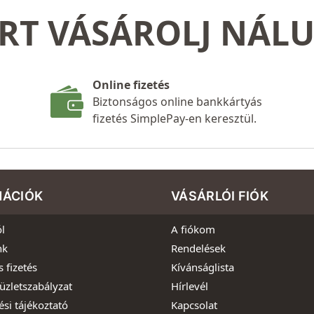
RT VÁSÁROLJ NÁL
Online fizetés
Biztonságos online bankkártyás
fizetés SimplePay-en keresztül.
MÁCIÓK
VÁSÁRLÓI FIÓK
l
A fiókom
nk
Rendelések
s fizetés
Kívánságlista
üzletszabályzat
Hírlevél
ési tájékoztató
Kapcsolat