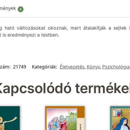
mények
0
g ható változásokat okoznak, mert átalakítják a sejtek 
t is eredményezi a testben.
szám:
21749
Kategóriák:
Életvezetés
,
Könyv
,
Pszichológia
Kapcsolódó terméke