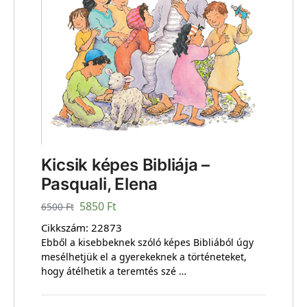
Kicsik képes Bibliája –
Pasquali, Elena
5850
Ft
6500
Ft
Cikkszám:
22873
Ebből a kisebbeknek szóló képes Bibliából úgy
mesélhetjük el a gyerekeknek a történeteket,
hogy átélhetik a teremtés szé …