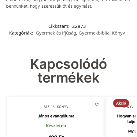
bennünket, hogy szeressük őt és egymást.
Cikkszám:
22873
Kategóriák:
Gyermek és ifjúság
,
Gyermekbiblia
,
Könyv
Kapcsolódó
termékek
Akció
BIBLIA
,
KÖNYV
KÖNYV
,
János evangéliuma
Hogyan seg
telje
Készleten
Ninc