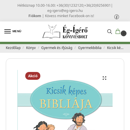
Hétköznap 10.00-16.00: +36(30)1232120;+36(20)9256901
|
eg-igero@eg-igero.hu
Fiókom
|
Kövess minket Facebook-on is!
MENÜ
0
Kezdőlap
Könyv
Gyermek és ifjúság
Gyermekbiblia
Kicsik képes Bibliája – Pasquali, Elena
/
/
/
/
Akció