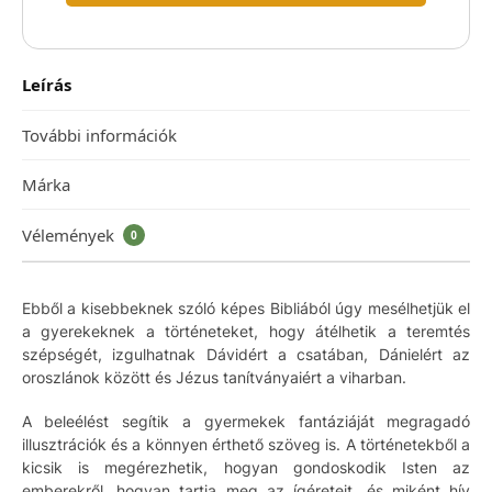
Leírás
További információk
Márka
Vélemények
0
Ebből a kisebbeknek szóló képes Bibliából úgy mesélhetjük el
a gyerekeknek a történeteket, hogy átélhetik a teremtés
szépségét, izgulhatnak Dávidért a csatában, Dánielért az
oroszlánok között és Jézus tanítványaiért a viharban.
A beleélést segítik a gyermekek fantáziáját megragadó
illusztrációk és a könnyen érthető szöveg is. A történetekből a
kicsik is megérezhetik, hogyan gondoskodik Isten az
emberekről, hogyan tartja meg az ígéreteit, és miként hív