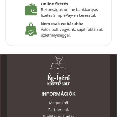
Online fizetés
Biztonságos online bankkártyás
fizetés SimplePay-en keresztül.
Nem csak webáruház
Valós bolt vagyunk, saját raktárral,
üzlethelyiséggel.
INFORMÁCIÓK
Magunkról
Partnereink
Szállítás és fizetés