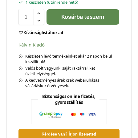
1 készleten (utánrendelhető)
Kosárba teszem
Kívánságlistához ad
Kálvin Kiadó
Készleten lévő termékeinket akár 2 napon belül
kiszállítjuk!
Valós bolt vagyunk, saját raktárral, két
üzlethelyiséggel.
A kedvezményes árak csak webáruházas
vásárláskor érvényesek.
Biztonságos online fizetés,
gyors szállítás
Kérdése van? Írjon üzenetet!