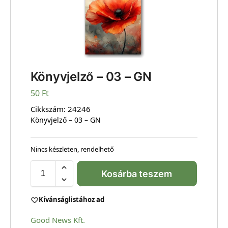
Könyvjelző – 03 – GN
50
Ft
Cikkszám:
24246
Könyvjelző – 03 – GN
Nincs készleten, rendelhető
Kosárba teszem
Kívánságlistához ad
Good News Kft.