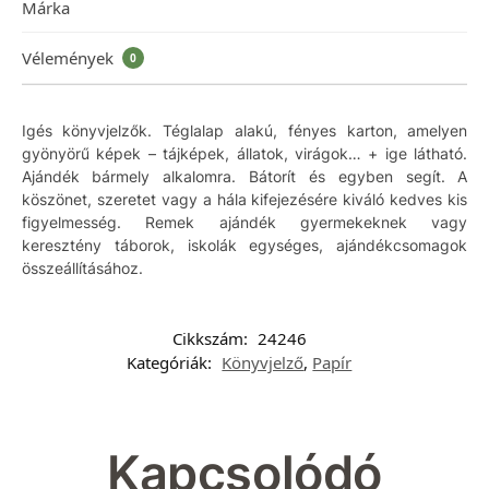
Márka
Vélemények
0
Igés könyvjelzők. Téglalap alakú, fényes karton, amelyen
gyönyörű képek – tájképek, állatok, virágok… + ige látható.
Ajándék bármely alkalomra. Bátorít és egyben segít. A
köszönet, szeretet vagy a hála kifejezésére kiváló kedves kis
figyelmesség. Remek ajándék gyermekeknek vagy
keresztény táborok, iskolák egységes, ajándékcsomagok
összeállításához.
Cikkszám:
24246
Kategóriák:
Könyvjelző
,
Papír
Kapcsolódó