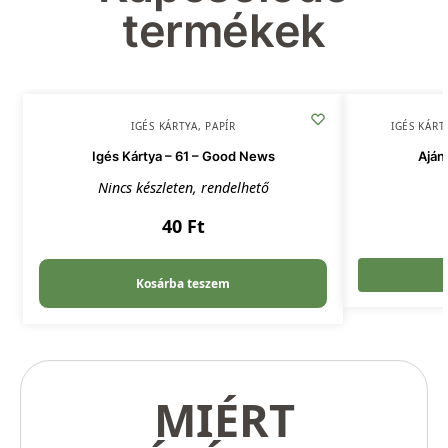
termékek
IGÉS KÁRTYA
,
PAPÍR
IGÉS KÁRT
Igés Kártya – 61 – Good News
Aján
Nincs készleten, rendelhető
40
Ft
Kosárba teszem
MIÉRT