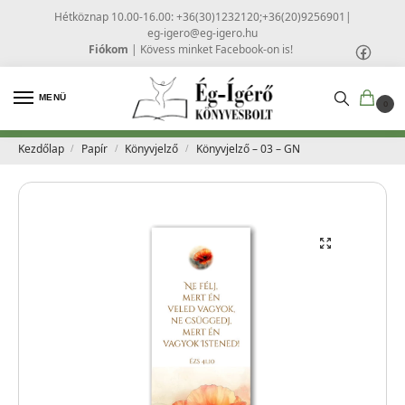
Hétköznap 10.00-16.00: +36(30)1232120;+36(20)9256901
|
eg-igero@eg-igero.hu
Fiókom
|
Kövess minket Facebook-on is!
MENÜ
0
Kezdőlap
Papír
Könyvjelző
Könyvjelző – 03 – GN
/
/
/