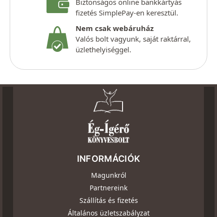
Biztonságos online bankkártyás
fizetés SimplePay-en keresztül.
Nem csak webáruház
Valós bolt vagyunk, saját raktárral,
üzlethelyiséggel.
INFORMÁCIÓK
Magunkról
Partnereink
Szállítás és fizetés
Általános üzletszabályzat