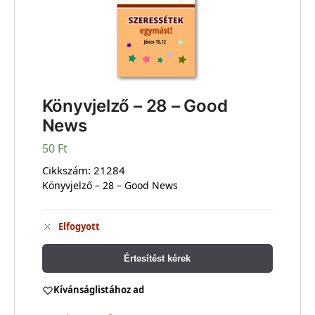
Könyvjelző – 28 – Good
News
50
Ft
Cikkszám:
21284
Könyvjelző – 28 – Good News
Elfogyott
Értesítést kérek
Kívánságlistához ad