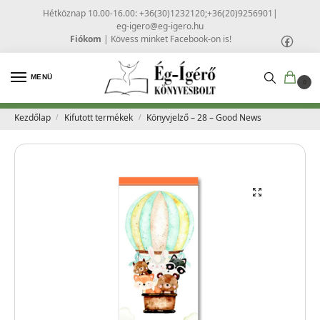
Hétköznap 10.00-16.00: +36(30)1232120;+36(20)9256901
|
eg-igero@eg-igero.hu
Fiókom
|
Kövess minket Facebook-on is!
MENÜ
0
Kezdőlap
Kifutott termékek
Könyvjelző – 28 – Good News
/
/