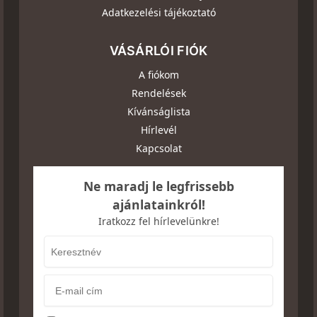
Adatkezelési tájékoztató
VÁSÁRLÓI FIÓK
A fiókom
Rendelések
Kívánságlista
Hírlevél
Kapcsolat
Ne maradj le legfrissebb
ajánlatainkról!
Iratkozz fel hírlevelünkre!