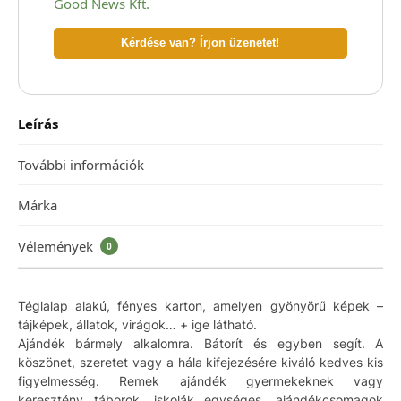
Good News Kft.
Kérdése van? Írjon üzenetet!
Leírás
További információk
Márka
Vélemények
0
Téglalap alakú, fényes karton, amelyen gyönyörű képek –
tájképek, állatok, virágok… + ige látható.
Ajándék bármely alkalomra. Bátorít és egyben segít. A
köszönet, szeretet vagy a hála kifejezésére kiváló kedves kis
figyelmesség. Remek ajándék gyermekeknek vagy
keresztény táborok, iskolák egységes, ajándékcsomagok