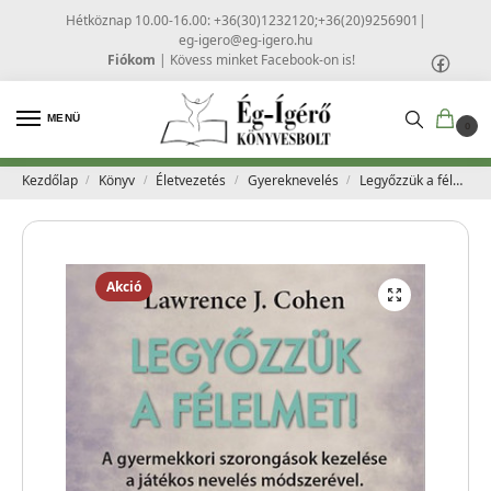
Hétköznap 10.00-16.00: +36(30)1232120;+36(20)9256901
|
eg-igero@eg-igero.hu
Fiókom
|
Kövess minket Facebook-on is!
MENÜ
0
Kezdőlap
Könyv
Életvezetés
Gyereknevelés
Legyőzzük a félelmet! – Lawrence J. Cohen
/
/
/
/
Akció