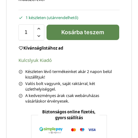
1 készleten (utánrendelhető)
Kosárba teszem
Kívánságlistához ad
Kulcslyuk Kiadó
Készleten lévő termékeinket akár 2 napon belül
kiszállítjuk!
Valós bolt vagyunk, saját raktárral, két
üzlethelyiséggel.
A kedvezményes árak csak webáruházas
vásárláskor érvényesek.
Biztonságos online fizetés,
gyors szállítás