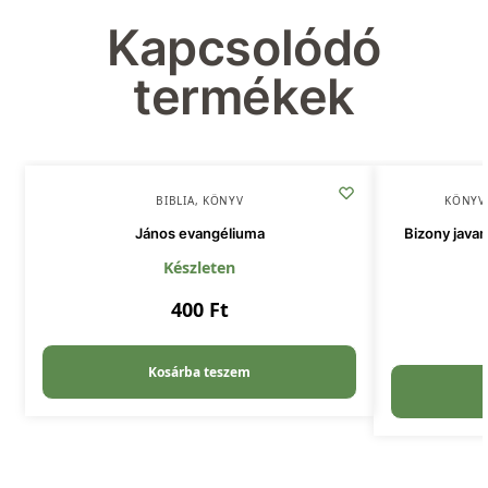
Kapcsolódó
termékek
BIBLIA
,
KÖNYV
KÖNYV
János evangéliuma
Bizony javam
Készleten
400
Ft
Kosárba teszem