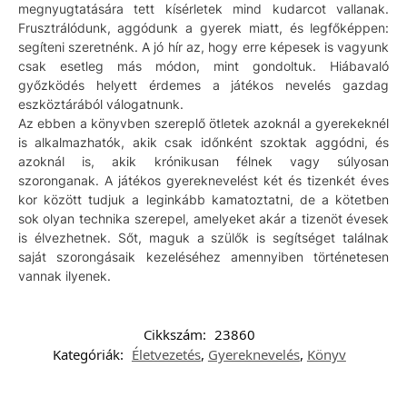
megnyugtatására tett kísérletek mind kudarcot vallanak.
Frusztrálódunk, aggódunk a gyerek miatt, és legfőképpen:
segíteni szeretnénk. A jó hír az, hogy erre képesek is vagyunk
csak esetleg más módon, mint gondoltuk. Hiábavaló
győzködés helyett érdemes a játékos nevelés gazdag
eszköztárából válogatnunk.
Az ebben a könyvben szereplő ötletek azoknál a gyerekeknél
is alkalmazhatók, akik csak időnként szoktak aggódni, és
azoknál is, akik krónikusan félnek vagy súlyosan
szoronganak. A játékos gyereknevelést két és tizenkét éves
kor között tudjuk a leginkább kamatoztatni, de a kötetben
sok olyan technika szerepel, amelyeket akár a tizenöt évesek
is élvezhetnek. Sőt, maguk a szülők is segítséget találnak
saját szorongásaik kezeléséhez amennyiben történetesen
vannak ilyenek.
Cikkszám:
23860
Kategóriák:
Életvezetés
,
Gyereknevelés
,
Könyv