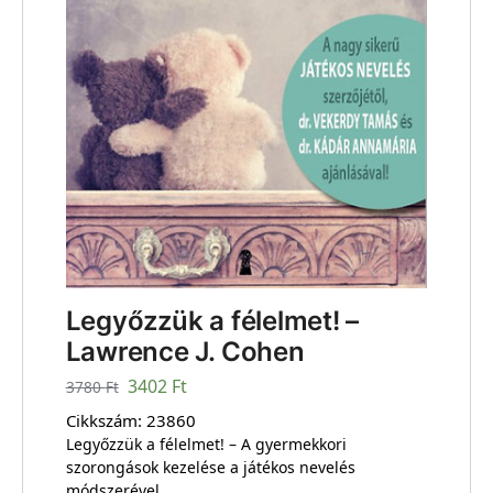
Legyőzzük a félelmet! –
Lawrence J. Cohen
3402
Ft
3780
Ft
Cikkszám:
23860
Legyőzzük a félelmet! – A gyermekkori
szorongások kezelése a játékos nevelés
módszerével