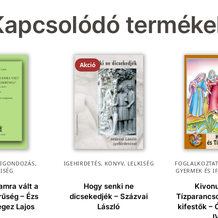
Kapcsolódó terméke
Akció
KIGONDOZÁS
,
IGEHIRDETÉS
,
KÖNYV
,
LELKISÉG
FOGLALKOZTAT
KISÉG
GYERMEK ÉS I
amra vált a
Hogy senki ne
Kivonu
rűség – Ézs
dicsekedjék – Százvai
Tízparancsol
egez Lajos
László
kifestők –
I