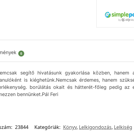
mények
0
mcsak segítő hivatásunk gyakorlása közben, hanem any
tanulóként is kiéghetünk.Nemcsak érdemes, hanem szüksé
gerlékenység. borúlátás okait és hátterét-főleg pedig az 
emezzen bennünket.Pál Feri
kszám:
23844
Kategóriák:
Könyv
,
Lelkigondozás
,
Lelkiség