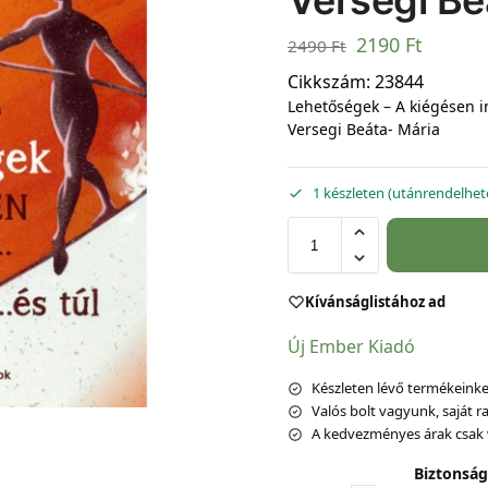
Versegi Be
2190
Ft
2490
Ft
Cikkszám:
23844
Lehetőségek – A kiégésen i
Versegi Beáta- Mária
1 készleten (utánrendelhet
Kívánságlistához ad
Új Ember Kiadó
Készleten lévő termékeinket
Valós bolt vagyunk, saját ra
A kedvezményes árak csak 
Biztonság