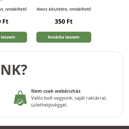
en, rendelhető
Nincs készleten, rendelhető
0
Ft
350
Ft
 teszem
Kosárba teszem
UNK?
Nem csak webáruház
Valós bolt vagyunk, saját raktárral,
üzlethelyiséggel.