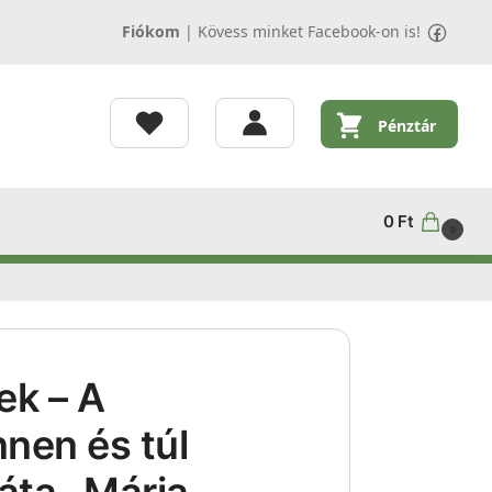
Fiókom
|
Kövess minket Facebook-on is!
Pénztár
0
Ft
0
ek – A
nnen és túl