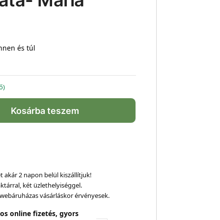
áta- Mária
nnen és túl
ő)
Kosárba teszem
 akár 2 napon belül kiszállítjuk!
ktárral, két üzlethelyiséggel.
webáruházas vásárláskor érvényesek.
os online fizetés, gyors