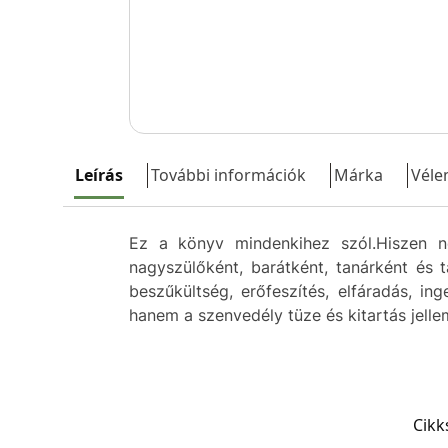
Leírás
További információk
Márka
Véle
Ez a könyv mindenkihez szól.Hiszen ne
nagyszülőként, barátként, tanárként és 
beszűkültség, erőfeszítés, elfáradás, in
hanem a szenvedély tüze és kitartás jell
Cik