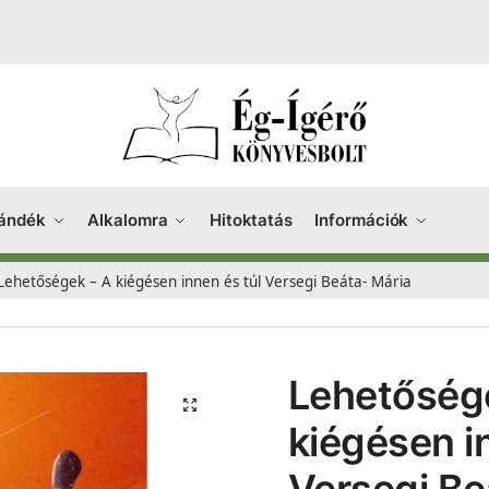
ándék
Alkalomra
Hitoktatás
Információk
Lehetőségek – A kiégésen innen és túl Versegi Beáta- Mária
Lehetőség
kiégésen i