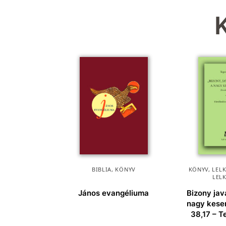
BIBLIA
,
KÖNYV
KÖNYV
,
LEL
LEL
János evangéliuma
Bizony jav
nagy kese
38,17 – T