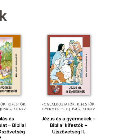
k
ÓK, KIFESTŐK
,
FOGLALKOZTATÓK, KIFESTŐK
,
FJÚSÁG
,
KÖNYV
GYERMEK ÉS IFJÚSÁG
,
KÖNYV
lás és
Jézus és a gyermekek –
at – Bibliai
Bibliai kifestők –
 Ószövetség
Újszövetség II.
V.