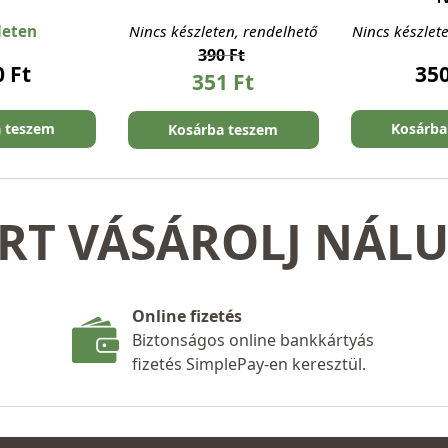
leten
Nincs készleten, rendelhető
Nincs készlet
390
Ft
0
Ft
35
351
Ft
a teszem
Kosárba
Kosárba teszem
RT VÁSÁROLJ NÁL
Online fizetés
Biztonságos online bankkártyás
fizetés SimplePay-en keresztül.