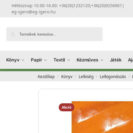
Hétköznap 10.00-16.00: +36(30)1232120;+36(20)9256901
|
eg-igero@eg-igero.hu
Keresés
Könyv
Papír
Textil
Kézműves
Játék
Aj
Kezdőlap
Könyv
Lelkiség
Lelkigondozás
/
/
/
/
Akció