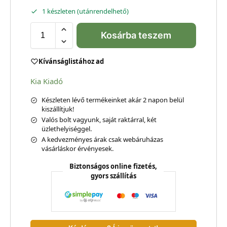
1 készleten (utánrendelhető)
Kosárba teszem
Kívánságlistához ad
Kia Kiadó
Készleten lévő termékeinket akár 2 napon belül
kiszállítjuk!
Valós bolt vagyunk, saját raktárral, két
üzlethelyiséggel.
A kedvezményes árak csak webáruházas
vásárláskor érvényesek.
Biztonságos online fizetés,
gyors szállítás