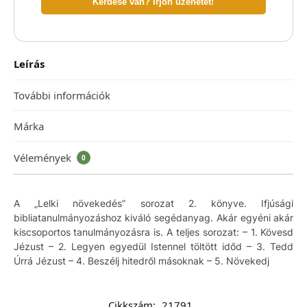
Kérdése van? Írjon üzenetet!
Leírás
További információk
Márka
Vélemények
0
A „Lelki növekedés” sorozat 2. könyve. Ifjúsági
bibliatanulmányozáshoz kiváló segédanyag. Akár egyéni akár
kiscsoportos tanulmányozásra is. A teljes sorozat: – 1. Kövesd
Jézust – 2. Legyen egyedül Istennel töltött időd – 3. Tedd
Úrrá Jézust – 4. Beszélj hitedről másoknak – 5. Növekedj
Cikkszám:
21791