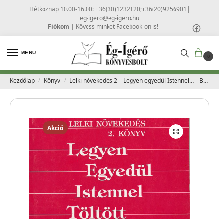
Hétköznap 10.00-16.00: +36(30)1232120;+36(20)9256901
|
eg-igero@eg-igero.hu
Fiókom
|
Kövess minket Facebook-on is!
MENÜ
0
Kezdőlap
Könyv
Lelki növekedés 2 – Legyen egyedül Istennel… – Barry St. Clair
/
/
Akció