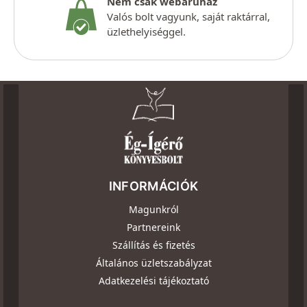
Nem csak webáruház
Valós bolt vagyunk, saját raktárral,
üzlethelyiséggel.
INFORMÁCIÓK
Magunkról
Partnereink
Szállítás és fizetés
Általános üzletszabályzat
Adatkezelési tájékoztató