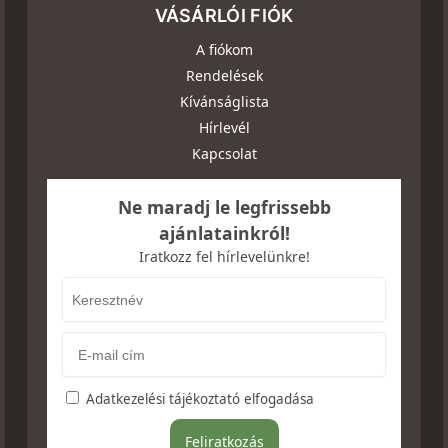
VÁSÁRLÓI FIÓK
A fiókom
Rendelések
Kívánságlista
Hírlevél
Kapcsolat
Ne maradj le legfrissebb
ajánlatainkról!
Iratkozz fel hírlevelünkre!
Adatkezelési tájékoztató elfogadása