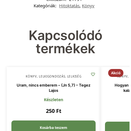
Kategóriák:
Hitoktatás
,
Könyv
Kapcsolódó
termékek
Akció
KÖNYV
,
LELKIGONDOZÁS
,
LELKISÉG
KÖNYV
,
Uram, nincs emberem – (Jn 5,7) – Tegez
Hogyan t
Lajos
kala
Készleten
250
Ft
Kosárba teszem