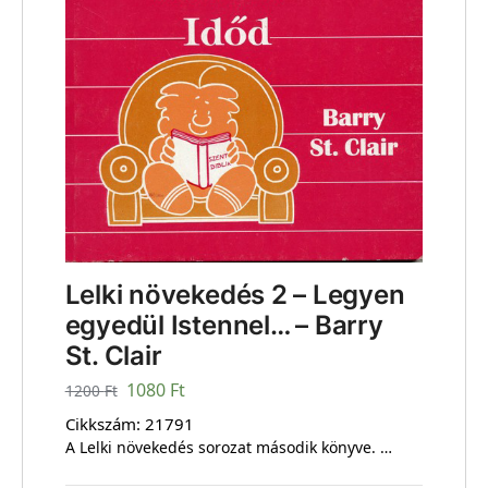
Lelki növekedés 2 – Legyen
egyedül Istennel… – Barry
St. Clair
1080
Ft
1200
Ft
Cikkszám:
21791
A Lelki növekedés sorozat második könyve. …