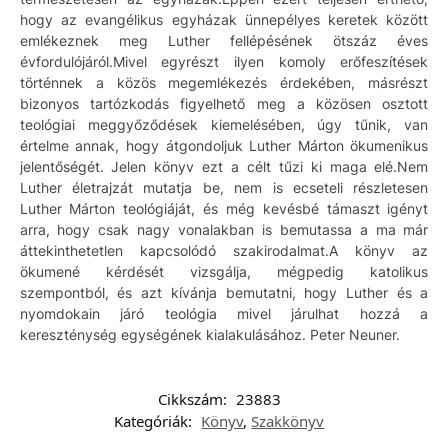
hogy az evangélikus egyházak ünnepélyes keretek között
emlékeznek meg Luther fellépésének ötszáz éves
évfordulójáról.Mivel egyrészt ilyen komoly erőfeszítések
történnek a közös megemlékezés érdekében, másrészt
bizonyos tartózkodás figyelhető meg a közösen osztott
teológiai meggyőződések kiemelésében, úgy tűnik, van
értelme annak, hogy átgondoljuk Luther Márton ökumenikus
jelentőségét. Jelen könyv ezt a célt tűzi ki maga elé.Nem
Luther életrajzát mutatja be, nem is ecseteli részletesen
Luther Márton teológiáját, és még kevésbé támaszt igényt
arra, hogy csak nagy vonalakban is bemutassa a ma már
áttekinthetetlen kapcsolódó szakirodalmat.A könyv az
ökumené kérdését vizsgálja, mégpedig katolikus
szempontból, és azt kívánja bemutatni, hogy Luther és a
nyomdokain járó teológia mivel járulhat hozzá a
kereszténység egységének kialakulásához. Peter Neuner.
Cikkszám:
23883
Kategóriák:
Könyv
,
Szakkönyv