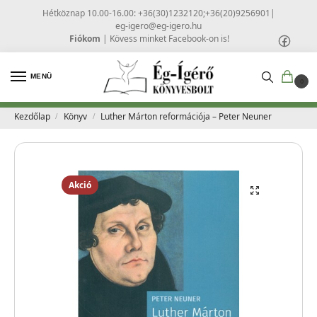
Hétköznap 10.00-16.00: +36(30)1232120;+36(20)9256901
|
eg-igero@eg-igero.hu
Fiókom
|
Kövess minket Facebook-on is!
MENÜ
0
Kezdőlap
Könyv
Luther Márton reformációja – Peter Neuner
/
/
Akció