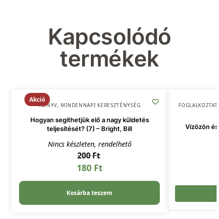
Kapcsolódó
termékek
Akció
KÖNYV
,
MINDENNAPI KERESZTÉNYSÉG
FOGLALKOZTAT
Hogyan segíthetjük elő a nagy küldetés
Vízözön és 
teljesítését? (7) – Bright, Bill
Nincs készleten, rendelhető
200
Ft
180
Ft
Kosárba teszem