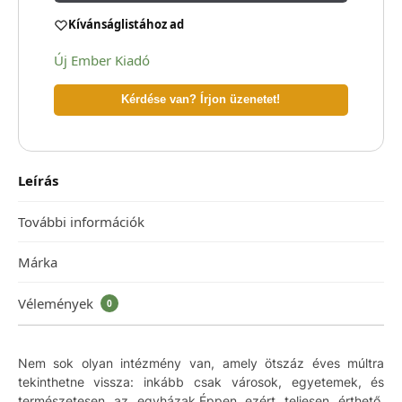
Kívánságlistához ad
Új Ember Kiadó
Kérdése van? Írjon üzenetet!
Leírás
További információk
Márka
Vélemények
0
Nem sok olyan intézmény van, amely ötszáz éves múltra
tekinthetne vissza: inkább csak városok, egyetemek, és
természetesen az egyházak.Éppen ezért teljesen érthető,