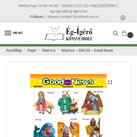
Hétköznap 10.00-16.00: +36(30)1232120;+36(20)9256901
|
eg-igero@eg-igero.hu
Fiókom
|
Kövess minket Facebook-on is!
MENÜ
0
Kezdőlap
Papír
Matrica
Matrica – GM-03 – Good News
/
/
/