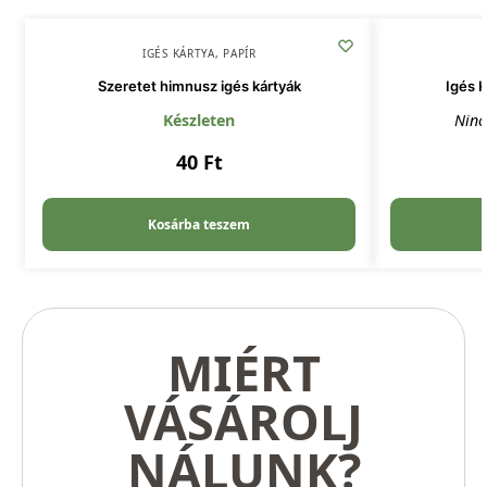
IGÉS KÁRTYA
,
PAPÍR
Szeretet himnusz igés kártyák
Igés 
Készleten
Ninc
40
Ft
Kosárba teszem
MIÉRT
VÁSÁROLJ
NÁLUNK?