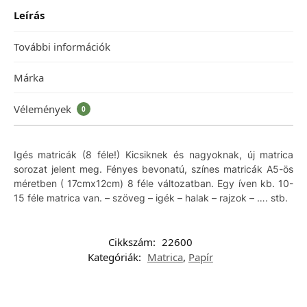
Leírás
További információk
Márka
Vélemények
0
Igés matricák (8 féle!) Kicsiknek és nagyoknak, új matrica
sorozat jelent meg. Fényes bevonatú, színes matricák A5-ös
méretben ( 17cmx12cm) 8 féle változatban. Egy íven kb. 10-
15 féle matrica van. – szöveg – igék – halak – rajzok – …. stb.
Cikkszám:
22600
Kategóriák:
Matrica
,
Papír