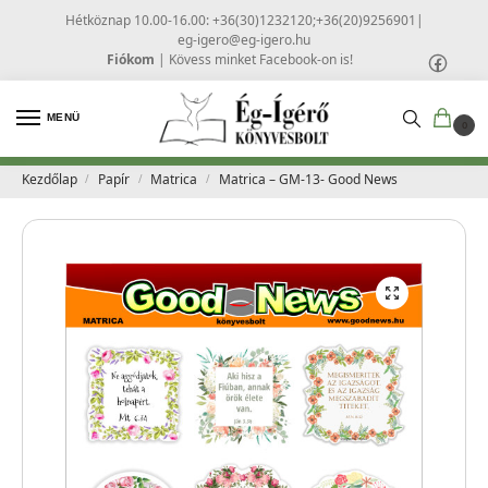
Hétköznap 10.00-16.00: +36(30)1232120;+36(20)9256901
|
eg-igero@eg-igero.hu
Fiókom
|
Kövess minket Facebook-on is!
MENÜ
0
Kezdőlap
Papír
Matrica
Matrica – GM-13- Good News
/
/
/