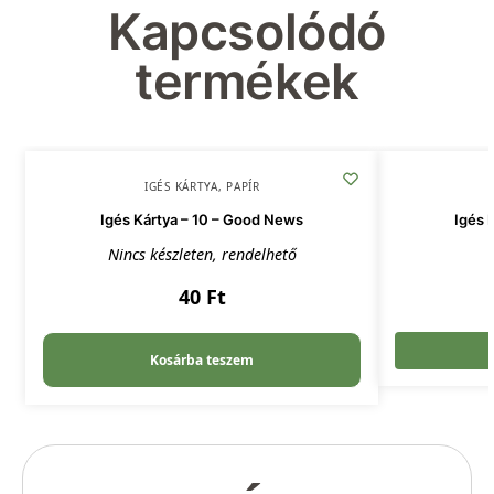
Kapcsolódó
termékek
IGÉS KÁRTYA
,
PAPÍR
Igés Kártya – 10 – Good News
Igés 
Nincs készleten, rendelhető
40
Ft
Kosárba teszem