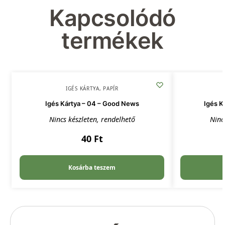
Kapcsolódó
termékek
IGÉS KÁRTYA
,
PAPÍR
Igés Kártya – 04 – Good News
Igés K
Nincs készleten, rendelhető
Ninc
40
Ft
Kosárba teszem