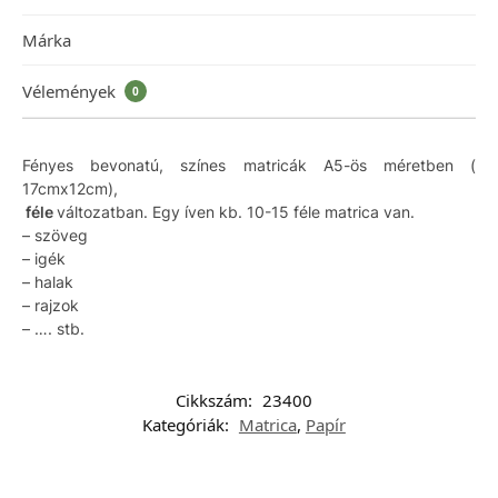
Márka
Vélemények
0
Fényes bevonatú, színes matricák A5-ös méretben (
17cmx12cm),
féle
változatban. Egy íven kb. 10-15 féle matrica van.
– szöveg
– igék
– halak
– rajzok
– …. stb.
Cikkszám:
23400
Kategóriák:
Matrica
,
Papír