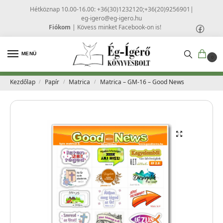
Hétköznap 10.00-16.00: +36(30)1232120;+36(20)9256901
|
eg-igero@eg-igero.hu
Fiókom
|
Kövess minket Facebook-on is!
MENÜ
0
Kezdőlap
Papír
Matrica
Matrica – GM-16 – Good News
/
/
/