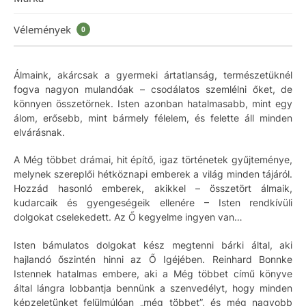
Vélemények
0
Álmaink, akárcsak a gyermeki ártatlanság, természetüknél
fogva nagyon mulandóak – csodálatos szemlélni őket, de
könnyen összetörnek. Isten azonban hatalmasabb, mint egy
álom, erősebb, mint bármely félelem, és felette áll minden
elvárásnak.
A Még többet drámai, hit építő, igaz történetek gyűjteménye,
melynek szereplői hétköznapi emberek a világ minden tájáról.
Hozzád hasonló emberek, akikkel – összetört álmaik,
kudarcaik és gyengeségeik ellenére – Isten rendkívüli
dolgokat cselekedett. Az Ő kegyelme ingyen van…
Isten bámulatos dolgokat kész megtenni bárki által, aki
hajlandó őszintén hinni az Ő Igéjében. Reinhard Bonnke
Istennek hatalmas embere, aki a Még többet című könyve
által lángra lobbantja bennünk a szenvedélyt, hogy minden
képzeletünket felülmúlóan „még többet”, és még nagyobb