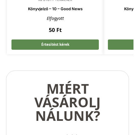
Könyvjelző – 10 – Good News
Könyv
Elfogyott
50
Ft
Értesítést kérek
MIÉRT
VÁSÁROLJ
NÁLUNK?