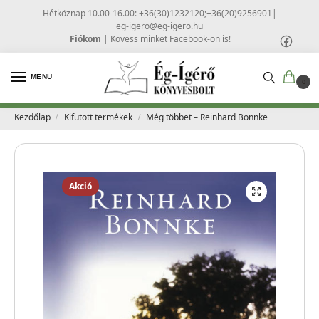
Hétköznap 10.00-16.00: +36(30)1232120;+36(20)9256901
|
eg-igero@eg-igero.hu
Fiókom
|
Kövess minket Facebook-on is!
MENÜ
0
Kezdőlap
Kifutott termékek
Még többet – Reinhard Bonnke
/
/
Akció