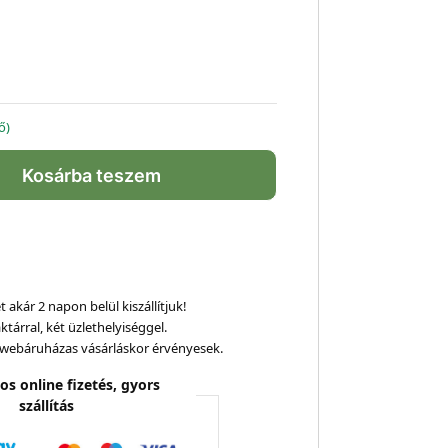
ő)
Kosárba teszem
 akár 2 napon belül kiszállítjuk!
ktárral, két üzlethelyiséggel.
webáruházas vásárláskor érvényesek.
os online fizetés, gyors
szállítás