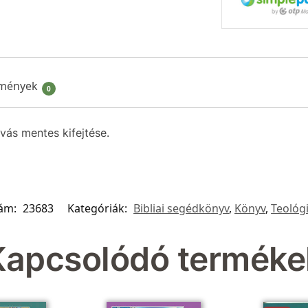
mények
0
ás mentes kifejtése.
zám:
23683
Kategóriák:
Bibliai segédkönyv
,
Könyv
,
Teológ
Kapcsolódó terméke