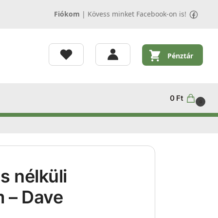
Fiókom
|
Kövess minket Facebook-on is!
Pénztár
0
Ft
0
 nélküli
m – Dave