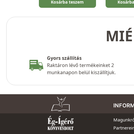
Kosárba teszem
Kosárb
MIÉ
Gyors szállítás
Raktáron lévő termékeinket 2
munkanapon belül kiszállítjuk.
INFOR
Magunkró
Partnerei