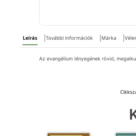
Leírás
További információk
Márka
Véle
Az evangélium lényegének rövid, megalkuv
Cikks