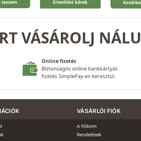
a teszem
Értesítést kérek
Kosárba
RT VÁSÁROLJ NÁL
Online fizetés
Biztonságos online bankkártyás
fizetés SimplePay-en keresztül.
MÁCIÓK
VÁSÁRLÓI FIÓK
l
A fiókom
nk
Rendelések