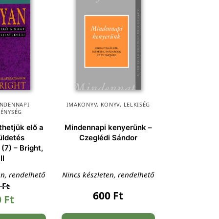
NDENNAPI
IMAKÖNYV
,
KÖNYV
,
LELKISÉG
TÉNYSÉG
hetjük elő a
Mindennapi kenyerünk –
üldetés
Czeglédi Sándor
 (7) – Bright,
ll
en, rendelhető
Nincs készleten, rendelhető
0
Ft
600
Ft
0
Ft