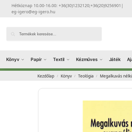
Hétköznap 10.00-16.00: +36(30)1232120;+36(20)9256901
|
eg-igero@eg-igero.hu
Keresés
Könyv
Papír
Textil
Kézműves
Játék
Aj
Kezdőlap
Könyv
Teológia
Megalkuvás nélk
/
/
/