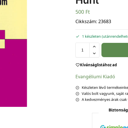
Hunt
500
Ft
Cikkszám:
23683
1 készleten (utánrendelhet
Kívánságlistához ad
Evangéliumi Kiadó
Készleten lévő termékeinket
Valós bolt vagyunk, saját ra
A kedvezményes árak csak 
Biztonság