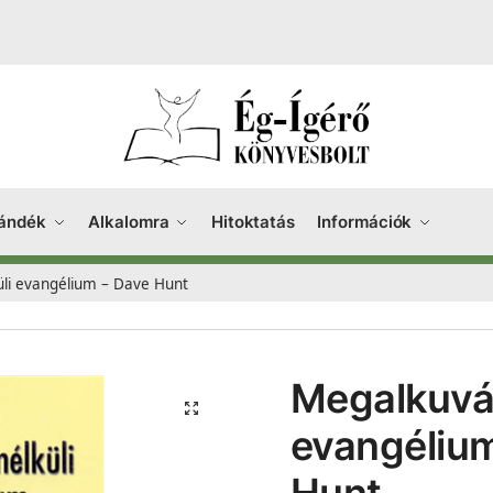
ándék
Alkalomra
Hitoktatás
Információk
üli evangélium – Dave Hunt
Megalkuvás
evangéliu