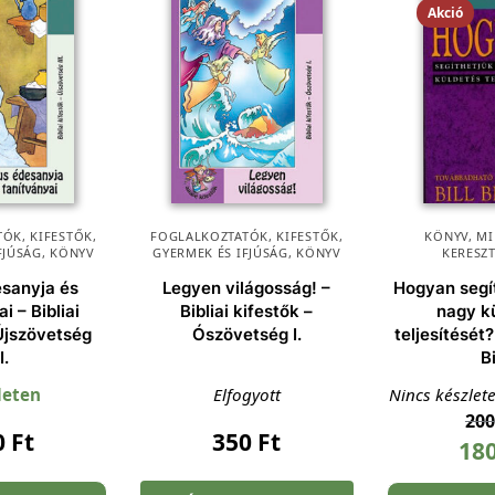
Akció
ÓK, KIFESTŐK
,
FOGLALKOZTATÓK, KIFESTŐK
,
KÖNYV
,
MI
FJÚSÁG
,
KÖNYV
GYERMEK ÉS IFJÚSÁG
,
KÖNYV
KERESZ
esanyja és
Legyen világosság! –
Hogyan segít
i – Bibliai
Bibliai kifestők –
nagy k
 Újszövetség
Ószövetség I.
teljesítését?
II.
Bi
leten
Elfogyott
Nincs készlet
20
0
Ft
350
Ft
18