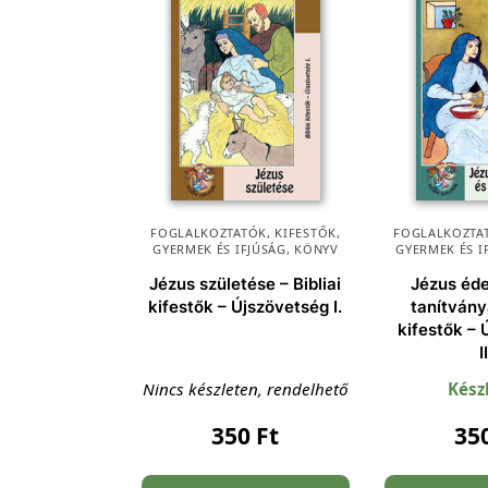
FOGLALKOZTATÓK, KIFESTŐK
,
FOGLALKOZTAT
GYERMEK ÉS IFJÚSÁG
,
KÖNYV
GYERMEK ÉS I
Jézus születése – Bibliai
Jézus éd
kifestők – Újszövetség I.
tanítványa
kifestők –
I
Nincs készleten, rendelhető
Kész
350
Ft
35