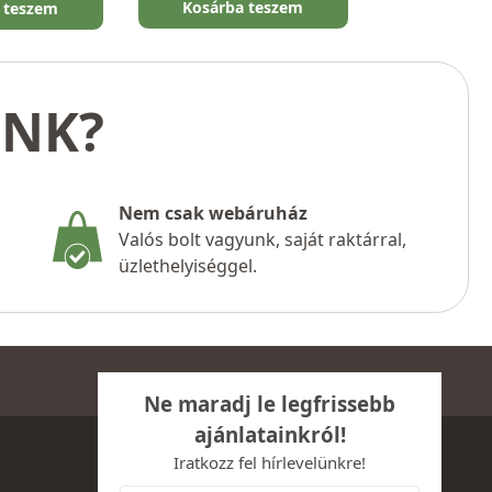
Kosárba teszem
 teszem
UNK?
Nem csak webáruház
Valós bolt vagyunk, saját raktárral,
üzlethelyiséggel.
Ne maradj le legfrissebb
ajánlatainkról!
Iratkozz fel hírlevelünkre!