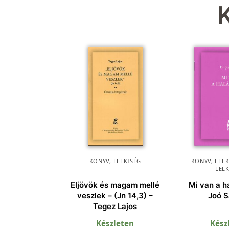
KÖNYV
,
LELKISÉG
KÖNYV
,
LEL
LEL
Eljövök és magam mellé
Mi van a h
veszlek – (Jn 14,3) –
Joó 
Tegez Lajos
Készleten
Kész