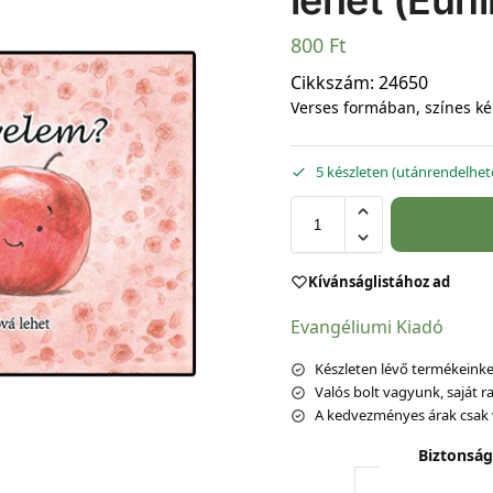
lehet (Euni
800
Ft
Cikkszám:
24650
Verses formában, színes kép
5 készleten (utánrendelhet
Kívánságlistához ad
Evangéliumi Kiadó
Készleten lévő termékeinket
Valós bolt vagyunk, saját ra
A kedvezményes árak csak 
Biztonság