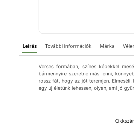
Leírás
További információk
Márka
Véle
Verses formában, színes képekkel mesél
bármennyire szeretne más lenni, könnyeb
rossz fát, hogy az jót teremjen. Elmeséli,
egy új életünk lehessen, olyan, ami jó gy
Cikkszá