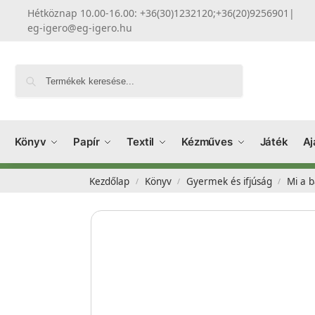
Hétköznap 10.00-16.00: +36(30)1232120;+36(20)9256901
|
eg-igero@eg-igero.hu
Keresés
Könyv
Papír
Textil
Kézműves
Játék
Aj
Kezdőlap
Könyv
Gyermek és ifjúság
Mi a b
/
/
/