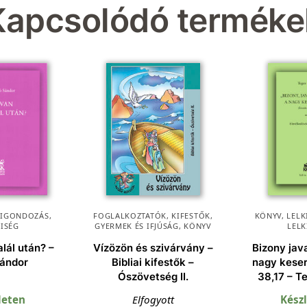
Kapcsolódó terméke
KIGONDOZÁS
,
FOGLALKOZTATÓK, KIFESTŐK
,
KÖNYV
,
LEL
KISÉG
GYERMEK ÉS IFJÚSÁG
,
KÖNYV
LELK
alál után? –
Vízözön és szivárvány –
Bizony jav
Sándor
Bibliai kifestők –
nagy keser
Ószövetség II.
38,17 – T
leten
Elfogyott
Kész