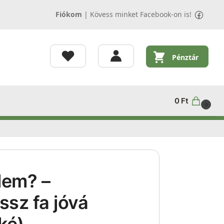
Fiókom
|
Kövess minket Facebook-on is!
Pénztár
0
Ft
0
elem? –
ssz fa jóvá