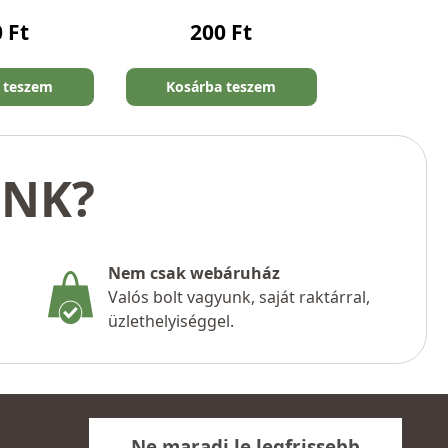
0
Ft
200
Ft
 teszem
Kosárba teszem
UNK?
Nem csak webáruház
Valós bolt vagyunk, saját raktárral,
üzlethelyiséggel.
Ne maradj le legfrissebb