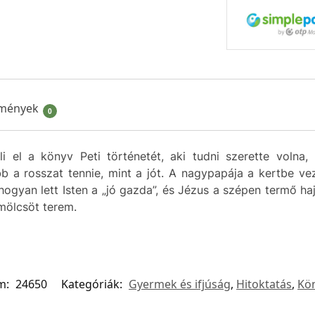
mények
0
i el a könyv Peti történetét, aki tudni szerette volna
b a rosszat tennie, mint a jót. A nagypapája a kertbe vez
 hogyan lett Isten a „jó gazda”, és Jézus a szépen termő ha
ümölcsöt terem.
m:
24650
Kategóriák:
Gyermek és ifjúság
,
Hitoktatás
,
Kö