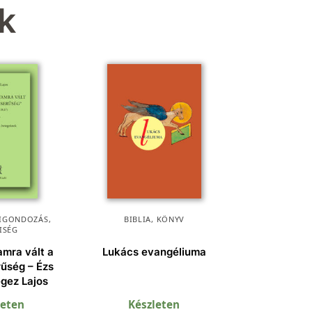
k
KIGONDOZÁS
,
BIBLIA
,
KÖNYV
ISÉG
amra vált a
Lukács evangéliuma
űség – Ézs
egez Lajos
leten
Készleten