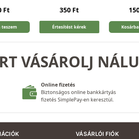
0
Ft
350
Ft
15
a teszem
Értesítést kérek
Kosárba
RT VÁSÁROLJ NÁL
Online fizetés
Biztonságos online bankkártyás
fizetés SimplePay-en keresztül.
MÁCIÓK
VÁSÁRLÓI FIÓK