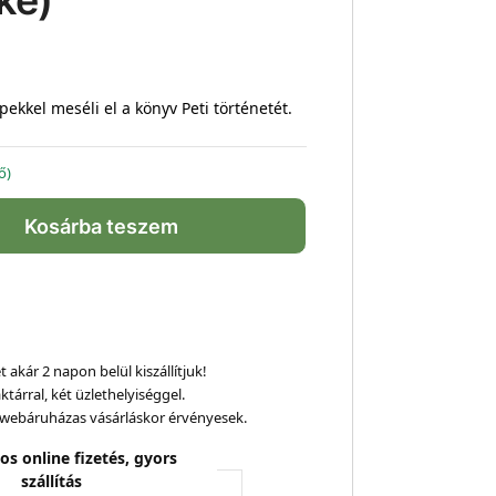
ké)
ekkel meséli el a könyv Peti történetét.
ő)
Kosárba teszem
 akár 2 napon belül kiszállítjuk!
ktárral, két üzlethelyiséggel.
webáruházas vásárláskor érvényesek.
os online fizetés, gyors
szállítás