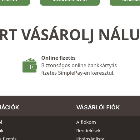
RT VÁSÁROLJ NÁL
Online fizetés
Biztonságos online bankkártyás
fizetés SimplePay-en keresztül.
MÁCIÓK
VÁSÁRLÓI FIÓK
l
A fiókom
nk
Rendelések
s fizetés
Kívánságlista