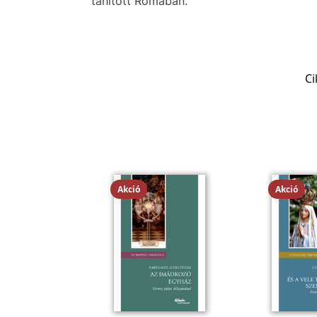
tanított Rómában.
C
Akció
Akció