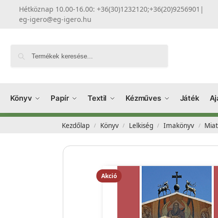
Hétköznap 10.00-16.00: +36(30)1232120;+36(20)9256901
|
eg-igero@eg-igero.hu
Keresés
Könyv
Papír
Textil
Kézműves
Játék
Aj
Kezdőlap
Könyv
Lelkiség
Imakönyv
Miat
/
/
/
/
Akció