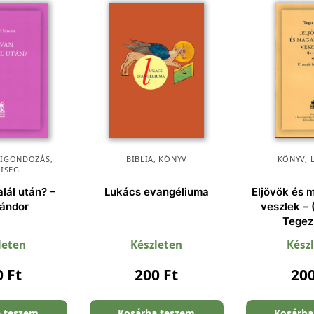
KIGONDOZÁS
,
BIBLIA
,
KÖNYV
KÖNYV
,
KISÉG
alál után? –
Lukács evangéliuma
Eljövök és 
Sándor
veszlek – 
Tegez
leten
Készleten
Kész
0
Ft
200
Ft
20
a teszem
Kosárba teszem
Kosárba