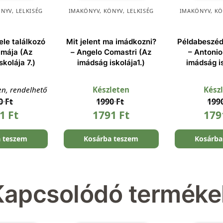
ÖNYV
,
LELKISÉG
IMAKÖNYV
,
KÖNYV
,
LELKISÉG
IMAKÖNYV
,
KÖ
ele találkozó
Mit jelent ma imádkozni?
Példabeszéd
imája (Az
– Angelo Comastri (Az
– Antonio
skolája 7.)
imádság iskolája1.)
imádság is
en, rendelhető
Készleten
Kész
90
Ft
1990
Ft
199
91
Ft
1791
Ft
17
a teszem
Kosárba teszem
Kosárba
Kapcsolódó terméke