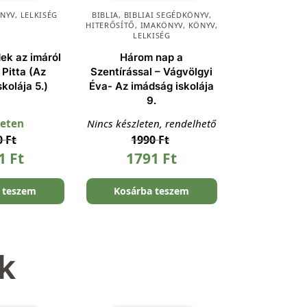
NYV
,
LELKISÉG
BIBLIA
,
BIBLIAI SEGÉDKÖNYV
,
HITERŐSÍTŐ
,
IMAKÖNYV
,
KÖNYV
,
LELKISÉG
ek az imáról
Három nap a
 Pitta (Az
Szentírással – Vágvölgyi
kolája 5.)
Éva- Az imádság iskolája
9.
leten
Nincs készleten, rendelhető
0
Ft
1990
Ft
91
Ft
1791
Ft
 teszem
Kosárba teszem
k