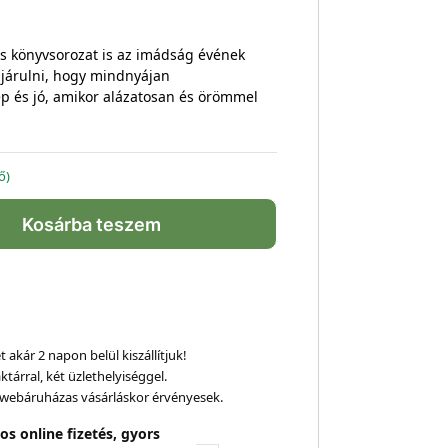
is könyvsorozat is az imádság évének
ájárulni, hogy mindnyájan
ép és jó, amikor alázatosan és örömmel
ő)
Kosárba teszem
 akár 2 napon belül kiszállítjuk!
ktárral, két üzlethelyiséggel.
webáruházas vásárláskor érvényesek.
os online fizetés, gyors