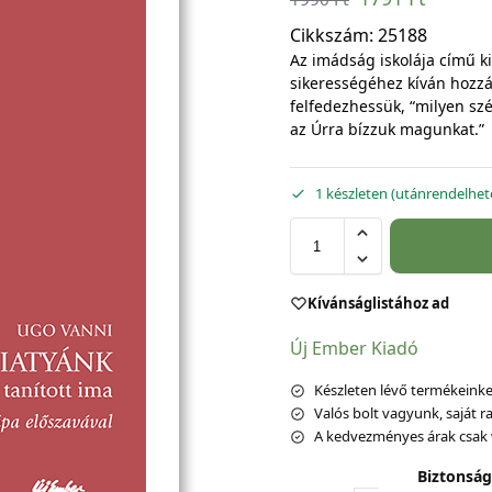
Cikkszám:
25188
Az imádság iskolája című k
sikerességéhez kíván hozz
felfedezhessük, “milyen sz
az Úrra bízzuk magunkat.”
1 készleten (utánrendelhet
Kívánságlistához ad
Új Ember Kiadó
Készleten lévő termékeinket
Valós bolt vagyunk, saját ra
A kedvezményes árak csak 
Biztonság