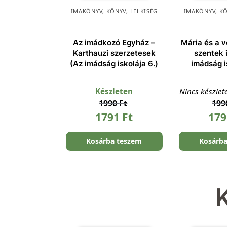
IMAKÖNYV
,
KÖNYV
,
LELKISÉG
IMAKÖNYV
,
K
Az imádkozó Egyház –
Mária és a v
Karthauzi szerzetesek
szentek 
(Az imádság iskolája 6.)
imádság i
Készleten
Nincs készlet
1990
Ft
19
1791
Ft
17
Kosárba teszem
Kosárb