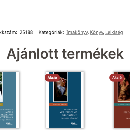
ikkszám:
25188
Kategóriák:
Imakönyv
,
Könyv
,
Lelkiség
Ajánlott termékek
Akció
Akció