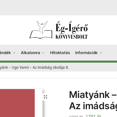
ándék
Alkalomra
Hitoktatás
Információk
yánk – Ugo Vanni – Az imádság iskolája 8.
Miatyánk –
Az imádság
1791
Ft
1990
Ft