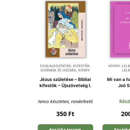
FOGLALKOZTATÓK, KIFESTŐK
,
KÖNYV
,
LEL
GYERMEK ÉS IFJÚSÁG
,
KÖNYV
LEL
Jézus születése – Bibliai
Mi van a h
kifestők – Újszövetség I.
Joó 
Nincs készleten, rendelhető
Kész
350
Ft
20
Kosárba teszem
Kosárb