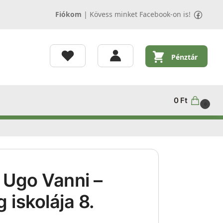
Fiókom
|
Kövess minket Facebook-on is!
Pénztár
0
Ft
0
 Ugo Vanni –
 iskolája 8.