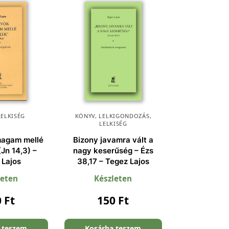
LELKISÉG
KÖNYV
,
LELKIGONDOZÁS
,
LELKISÉG
magam mellé
Bizony javamra vált a
(Jn 14,3) –
nagy keserűség – Ézs
 Lajos
38,17 – Tegez Lajos
leten
Készleten
0
Ft
150
Ft
 teszem
Kosárba teszem