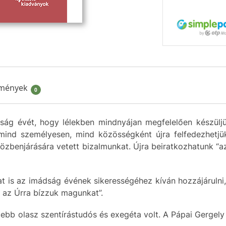
mények
0
ság évét, hogy lélekben mindnyájan megfelelően készülj
ind személyesen, mind közösségként újra felfedezhetjük
zbenjárására vetett bizalmunkat. Újra beiratkozhatunk “az
t is az imádság évének sikerességéhez kíván hozzájárulni
 az Úrra bízzuk magunkat”.
ebb olasz szentírástudós és exegéta volt. A Pápai Gergely