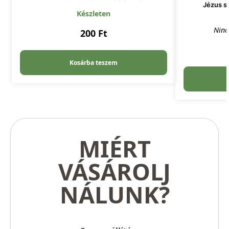
Jézus sz
Készleten
Ninc
200
Ft
Kosárba teszem
MIÉRT
VÁSÁROLJ
NÁLUNK?