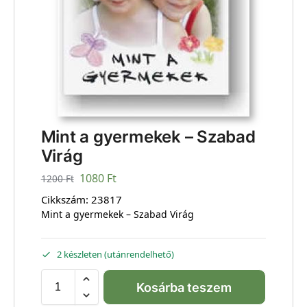
Mint a gyermekek – Szabad
Virág
1080
Ft
1200
Ft
Cikkszám:
23817
Mint a gyermekek – Szabad Virág
2 készleten (utánrendelhető)
Kosárba teszem