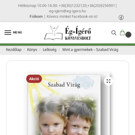
Hétköznap 10.00-16.00: +36(30)1232120;+36(20)9256901
|
eg-igero@eg-igero.hu
Fiókom
|
Kövess minket Facebook-on is!
MENÜ
0
Kezdőlap
Könyv
Lelkiség
Mint a gyermekek – Szabad Virág
/
/
/
Akció