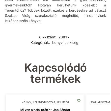
gyermekeinktől? Hogyan kerülhetünk közelebb a
Teremtőhöz? Többek között ezekre a kérdésekre ad választ
Szabad Virág szórakoztató, megindító, mindannyiunk
lelkéhez szóló könyve.
Cikkszám:
23817
Kategóriák:
Könyv
,
Lelkiség
Kapcsolódó
termékek
KÖNYV
,
LELKIGONDOZÁS
,
LELKISÉG
FOGLALKOZTAT
Mi van a halál után? – Joó Sándor