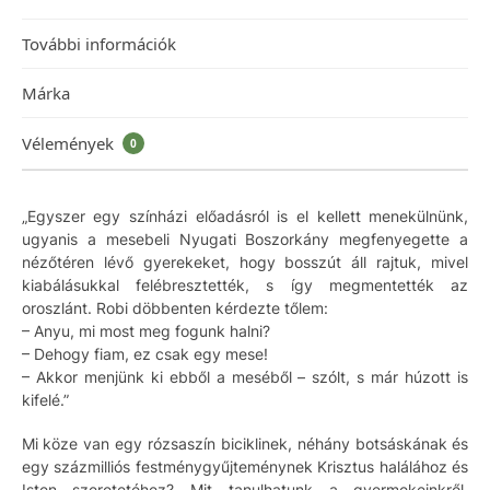
További információk
Márka
Vélemények
0
„Egyszer egy színházi előadásról is el kellett menekülnünk,
ugyanis a mesebeli Nyugati Boszorkány megfenyegette a
nézőtéren lévő gyerekeket, hogy bosszút áll rajtuk, mivel
kiabálásukkal felébresztették, s így megmentették az
oroszlánt. Robi döbbenten kérdezte tőlem:
– Anyu, mi most meg fogunk halni?
– Dehogy fiam, ez csak egy mese!
– Akkor menjünk ki ebből a meséből – szólt, s már húzott is
kifelé.”
Mi köze van egy rózsaszín biciklinek, néhány botsáskának és
egy százmilliós festménygyűjteménynek Krisztus halálához és
Isten szeretetéhez? Mit tanulhatunk a gyermekeinkről,