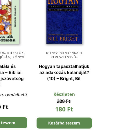
ÓK, KIFESTŐK
,
KÖNYV
,
MINDENNAPI
FJÚSÁG
,
KÖNYV
KERESZTÉNYSÉG
alála és
Hogyan tapasztalhatjuk
a – Bibliai
az adakozás kalandját?
Újszövetség
(10) – Bright, Bill
.
en, rendelhető
Készleten
200
Ft
0
Ft
180
Ft
 teszem
Kosárba teszem