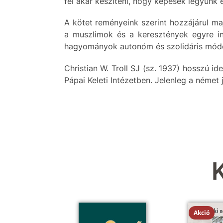
fel akar készíteni, hogy képesek legyünk 
A kötet reményeink szerint hozzájárul ma
a muszlimok és a keresztények egyre ink
hagyományok autonóm és szolidáris módon
Christian W. Troll SJ (sz. 1937) hosszú 
Pápai Keleti Intézetben. Jelenleg a német j
Akció