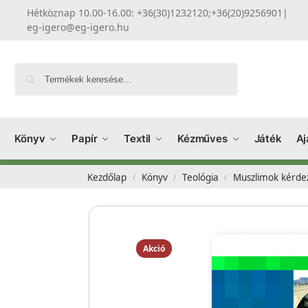
Hétköznap 10.00-16.00: +36(30)1232120;+36(20)9256901
|
eg-igero@eg-igero.hu
Keresés
Könyv
Papír
Textil
Kézműves
Játék
Aj
Kezdőlap
Könyv
Teológia
Muszlimok kérdez
/
/
/
Akció