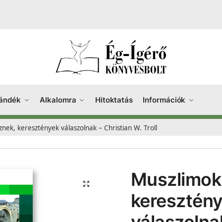
ándék
Alkalomra
Hitoktatás
Információk
nek, keresztények válaszolnak – Christian W. Troll
Muszlimok
keresztén