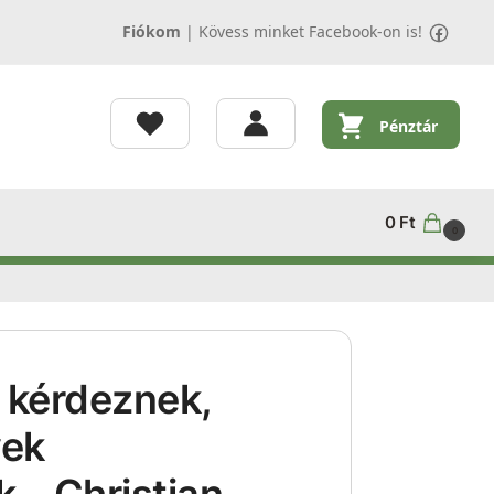
Fiókom
|
Kövess minket Facebook-on is!
Pénztár
0
Ft
0
 kérdeznek,
yek