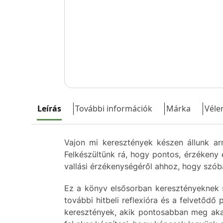
Leírás
További információk
Márka
Véle
Vajon mi keresztények készen állunk ar
Felkészültünk rá, hogy pontos, érzékeny 
vallási érzékenységéről ahhoz, hogy szóba
Ez a könyv elsősorban keresztényeknek s
további hitbeli reflexióra és a felvetődő
keresztények, akik pontosabban meg akarj