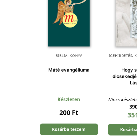
BIBLIA
,
KÖNYV
IGEHIRDETÉS
,
K
Máté evangéliuma
Hogy s
dicsekedjé
Lá
Készleten
Nincs készlet
39
200
Ft
35
Kosárba teszem
Kosárb