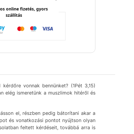
os online fizetés, gyors
szállítás
l kérdőre vonnak bennünket? (1Pét 3,15)
an elég ismeretünk a muszlimok hitéről és
sson el, részben pedig bátorítani akar a
lapot és vonatkozási pontot nyújtson olyan
latban feltett kérdéseit, továbbá arra is