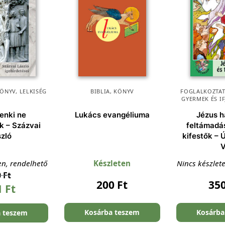
ÖNYV
,
LELKISÉG
BIBLIA
,
KÖNYV
FOGLALKOZTAT
GYERMEK ÉS I
enki ne
Lukács evangéliuma
Jézus h
k – Százvai
feltámadás
szló
kifestők – 
V
en, rendelhető
Készleten
Nincs készlet
0
Ft
200
Ft
35
1
Ft
Kosárba teszem
Kosárba
a teszem