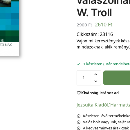
válaszolna
W. Troll
2610
Ft
2900
Ft
Cikkszám:
23116
Vajon mi keresztények kész
mindazoknak, akik reményü
1 készleten (utánrendelhet
Kívánságlistához ad
Jezsuita Kiadó
L'Harmatt
Készleten lévő termékeinket
Valós bolt vagyunk, saját ra
A kedvezményes árak csak 