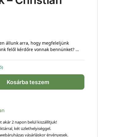
k – Christian
en állunk arra, hogy megfeleljünk
nk felől kérdőre vonnak bennünket? …
ő)
Kosárba teszem
an
 akár 2 napon belül kiszállítjuk!
ktárral, két üzlethelyiséggel.
webáruházas vásárláskor érvényesek.