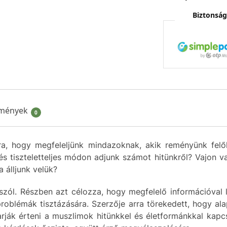
Biztonság
mények
0
ra, hogy megfeleljünk mindazoknak, akik reményünk felő
és tiszteletteljes módon adjunk számot hitünkről? Vajon v
 álljunk velük?
zól. Részben azt célozza, hogy megfelelő információval lá
 problémák tisztázására. Szerzője arra törekedett, hogy a
ák érteni a muszlimok hitünkkel és életformánkkal kapcso