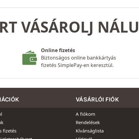
RT VÁSÁROLJ NÁL
Online fizetés
Biztonságos online bankkártyás
fizetés SimplePay-en keresztül.
MÁCIÓK
VÁSÁRLÓI FIÓK
l
A fiókom
nk
Rendelések
s fizetés
Kívánságlista