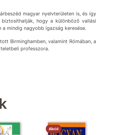
árbeszéd magyar nyelvterületen is, és így
biztosíthatják, hogy a különböző vallási
n a mindig nagyobb igazság keresése.
nított Birminghamben, valamint Rómában, a
zteletbeli professzora.
k
Akció