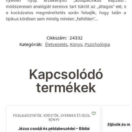
nyelvén nyújt érzékenyítő „autispecifikus képzést”:
módszeresen analógiát keresve tart tükröt az „átlagos” elé, s
e kockázatos megmérettetés során felsejlik, hogy talán a
tipikus körében sem mindig minden „felhőtlen”…
Cikkszám:
24332
Kategóriák:
Életvezetés
,
Könyv
,
Pszichológia
Kapcsolódó
termékek
FOGLALKOZTATÓK, KIFESTŐK
,
GYERMEK ÉS IFJÚSÁG
,
KÖNYV
Eljövök és ma
Jézus csodái és példabeszédei – Bibliai