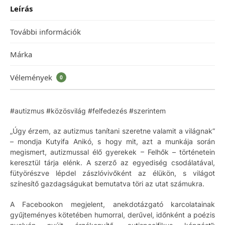
Leírás
További információk
Márka
Vélemények
0
#autizmus #közösvilág #felfedezés #szerintem
„Úgy érzem, az autizmus tanítani szeretne valamit a világnak”
– mondja Kutyifa Anikó, s hogy mit, azt a munkája során
megismert, autizmussal élő gyerekek – Felhők – történetein
keresztül tárja elénk. A szerző az egyediség csodálatával,
fütyörészve lépdel zászlóvivőként az élükön, s világot
színesítő gazdagságukat bemutatva töri az utat számukra.
A Facebookon megjelent, anekdotázgató karcolatainak
gyűjteményes kötetében humorral, derűvel, időnként a poézis