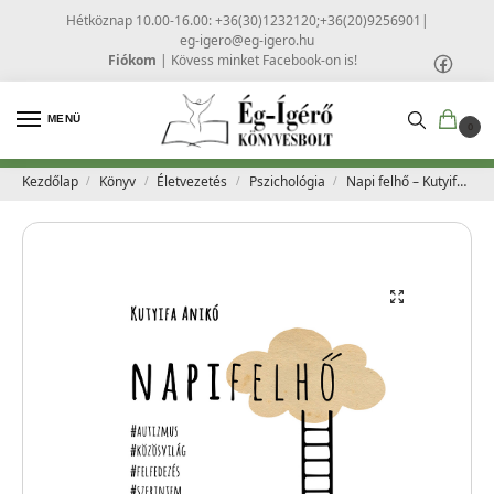
Hétköznap 10.00-16.00: +36(30)1232120;+36(20)9256901
|
eg-igero@eg-igero.hu
Fiókom
|
Kövess minket Facebook-on is!
MENÜ
0
Kezdőlap
Könyv
Életvezetés
Pszichológia
Napi felhő – Kutyifa Anikó #autizmus #közösvilág #felfedezés #szerintem
/
/
/
/