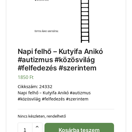
Napi felhő – Kutyifa Anikó
#autizmus #közösvilág
#felfedezés #szerintem
1850
Ft
Cikkszám:
24332
Napi felhő – Kutyifa Anikó #autizmus
#közösvilág #felfedezés #szerintem
Nincs készleten, rendelhető
Kosárba teszem