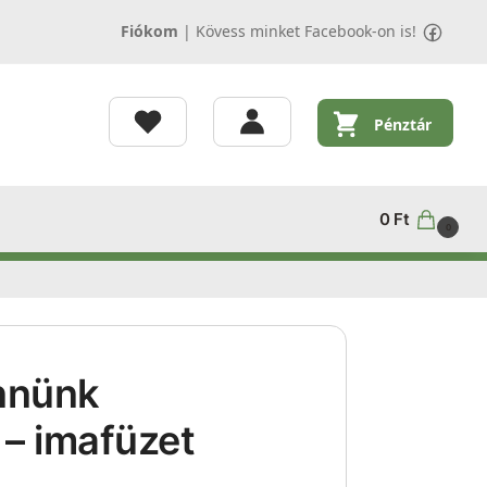
Fiókom
|
Kövess minket Facebook-on is!
Pénztár
0
Ft
0
nnünk
 – imafüzet