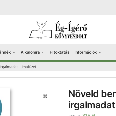
ándék
Alkalomra
Hitoktatás
Információk
irgalmadat – imafüzet
Növeld be
irgalmadat
315
Ft
350
Ft