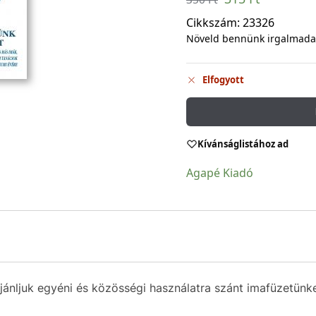
Cikkszám:
23326
Növeld bennünk irgalmadat
Elfogyott
Kívánságlistához ad
Agapé Kiadó
jánljuk egyéni és közösségi használatra szánt imafüzetünk