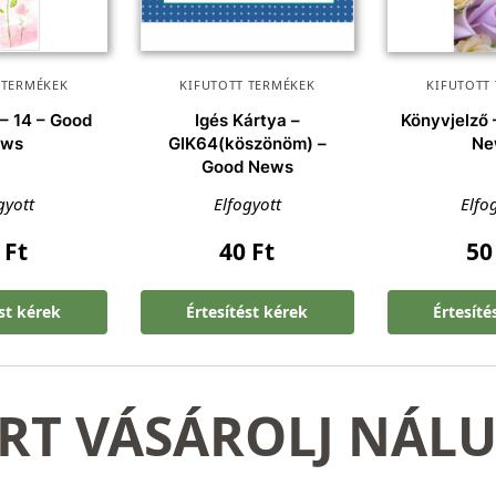
 TERMÉKEK
KIFUTOTT TERMÉKEK
KIFUTOTT
 – 14 – Good
Igés Kártya –
Könyvjelző 
ews
GIK64(köszönöm) –
Ne
Good News
gyott
Elfogyott
Elfo
0
Ft
40
Ft
5
ést kérek
Értesítést kérek
Értesíté
RT VÁSÁROLJ NÁL