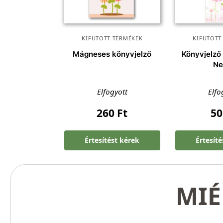
KIFUTOTT TERMÉKEK
KIFUTOTT
Mágneses könyvjelző
Könyvjelző
N
Elfogyott
Elfo
260
Ft
5
Értesítést kérek
Értesít
MIÉ