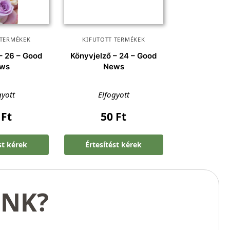
 TERMÉKEK
KIFUTOTT TERMÉKEK
– 26 – Good
Könyvjelző – 24 – Good
ws
News
gyott
Elfogyott
0
Ft
50
Ft
st kérek
Értesítést kérek
UNK?