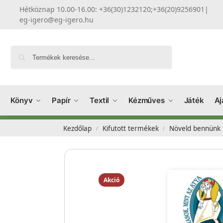
Hétköznap 10.00-16.00: +36(30)1232120;+36(20)9256901
|
eg-igero@eg-igero.hu
Keresés
Könyv
Papír
Textil
Kézműves
Játék
Aj
Kezdőlap
Kifutott termékek
Növeld bennünk 
/
/
Akció