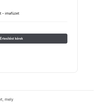
 – imafüzet
Értesítést kérek
et, mely