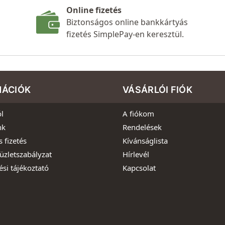
Online fizetés
Biztonságos online bankkártyás
fizetés SimplePay-en keresztül.
MÁCIÓK
VÁSÁRLÓI FIÓK
l
A fiókom
nk
Rendelések
s fizetés
Kívánságlista
üzletszabályzat
Hírlevél
ési tájékoztató
Kapcsolat