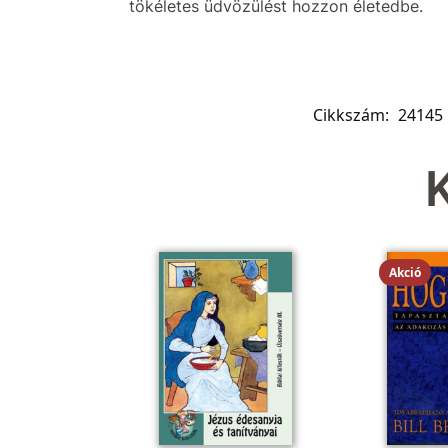
tökéletes üdvözülést hozzon életedbe.
Cikkszám:
24145
Akció