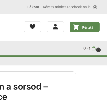
Fiókom
|
Kövess minket Facebook-on is!
Pénztár
0
Ft
0
 a sorsod –
ce