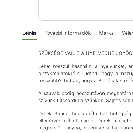
Leírás
További információk
Márka
Véle
SZÜKSÉGE VAN-E A NYELVEDNEK GYÓ
Lehet rosszul használni a nyelvünket, a
pletykafalatokról? Tudtad, hogy a haz
rosszabb? Tudtad, hogy a Bibliának sok és
A szavak pedig hosszútávon meghatározz
szívünk túlcsordul a szánkon. Sajnos sok
Derek Prince, bibliatanító hat betegsé
ellenőrzés nélkül marad. Derek üzenete
megfelelő irányba, elkerülve a hajótöré