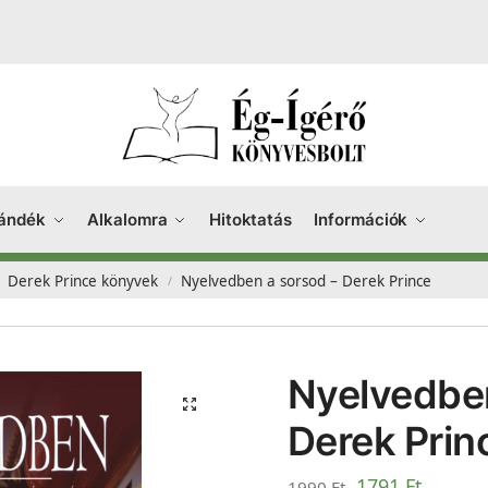
ándék
Alkalomra
Hitoktatás
Információk
Derek Prince könyvek
Nyelvedben a sorsod – Derek Prince
/
Nyelvedben
Derek Prin
1791
Ft
1990
Ft