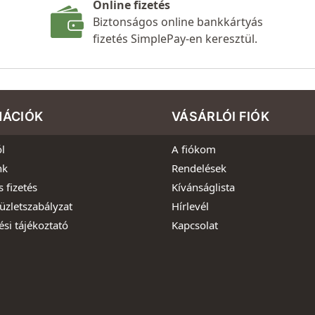
Online fizetés
Biztonságos online bankkártyás
fizetés SimplePay-en keresztül.
MÁCIÓK
VÁSÁRLÓI FIÓK
l
A fiókom
nk
Rendelések
s fizetés
Kívánságlista
üzletszabályzat
Hírlevél
ési tájékoztató
Kapcsolat