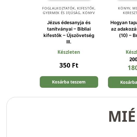
FOGLALKOZTATÓK, KIFESTŐK
,
KÖNYV
,
M
GYERMEK ÉS IFJÚSÁG
,
KÖNYV
KERESZ
Jézus édesanyja és
Hogyan tap
tanítványai – Bibliai
az adakozá
kifestők – Újszövetség
(10) – Br
III.
Készleten
Kész
20
350
Ft
18
Kosárba teszem
Kosárb
MIÉ