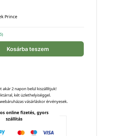
ek Prince
ő)
Kosárba teszem
 akár 2 napon belül kiszállítjuk!
ktárral, két üzlethelyiséggel.
webáruházas vásárláskor érvényesek.
os online fizetés, gyors
szállítás