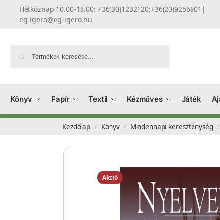
Hétköznap 10.00-16.00: +36(30)1232120;+36(20)9256901
|
eg-igero@eg-igero.hu
Keresés
Könyv
Papír
Textil
Kézműves
Játék
Aj
Kezdőlap
Könyv
Mindennapi kereszténység
/
/
/
Akció