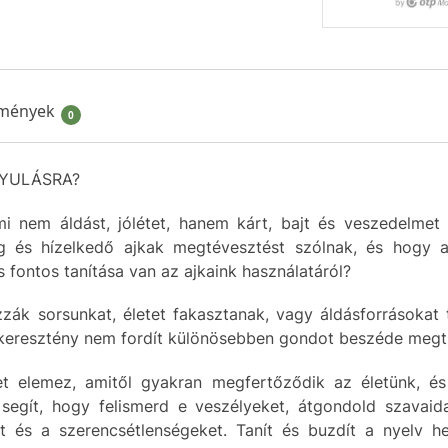
mények
0
GYULÁSRA?
mi nem áldást, jólétet, hanem kárt, bajt és veszedelmet
ug és hízelkedő ajkak megtévesztést szólnak, és hogy 
 fontos tanítása van az ajkaink használatáról?
ák sorsunkat, életet fakasztanak, vagy áldásforrásokat
 keresztény nem fordít különösebben gondot beszéde megtis
get elemez, amitől gyakran megfertőződik az életünk, é
 segít, hogy felismerd e veszélyeket, átgondold szavai
st és a szerencsétlenségeket. Tanít és buzdít a nyelv hel