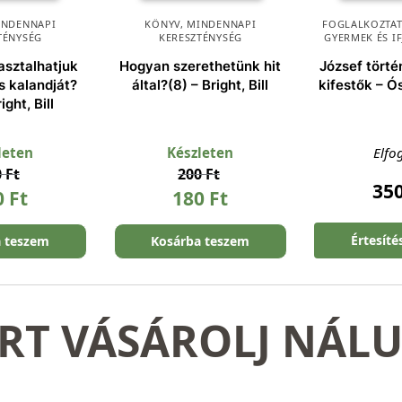
INDENNAPI
KÖNYV
,
MINDENNAPI
FOGLALKOZTAT
TÉNYSÉG
KERESZTÉNYSÉG
GYERMEK ÉS I
asztalhatjuk
Hogyan szerethetünk hit
József történ
s kalandját?
által?(8) – Bright, Bill
kifestők – Ós
ight, Bill
leten
Készleten
Elfo
0
Ft
200
Ft
35
0
Ft
180
Ft
Értesíté
a teszem
Kosárba teszem
RT VÁSÁROLJ NÁL