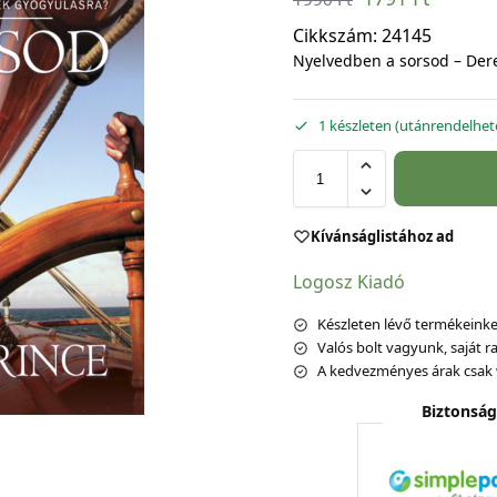
Cikkszám:
24145
Nyelvedben a sorsod – Der
1 készleten (utánrendelhet
Kívánságlistához ad
Logosz Kiadó
Készleten lévő termékeinket
Valós bolt vagyunk, saját ra
A kedvezményes árak csak 
Biztonság