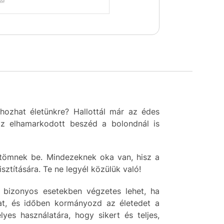
 hozhat életünkre? Hallottál már az édes
az elhamarkodott beszéd a bolondnál is
 tömnek be. Mindezeknek oka van, hisz a
ztítására. Te ne legyél közülük való!
s bizonyos esetekben végzetes lehet, ha
dat, és időben kormányozd az életedet a
yes használatára, hogy sikert és teljes,