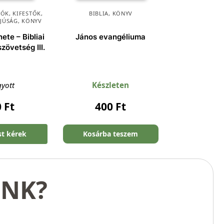
ÓK, KIFESTŐK
,
BIBLIA
,
KÖNYV
FJÚSÁG
,
KÖNYV
ete – Bibliai
János evangéliuma
zövetség III.
gyott
Készleten
0
Ft
400
Ft
st kérek
Kosárba teszem
UNK?