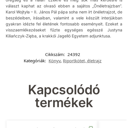
választ kaphat az olvasó ebben a sajátos „Önéletrajzban”.
Karol Wojtyła – II. János Pál pápa soha nem írt önéletrajzot, de
beszédeiben, írásaiban, valamint a vele készült interjúkban
gyakran idézte fel életének fontosabb eseményeit. Ezeket a
visszaemlékezéseket fűzte egységes egésszé Justyna
Kiliańczyk-Zięba, a krakkói Jagelló Egyetem adjunktusa.
Cikkszám:
24392
Kategóriák:
Könyv
,
Riportkötet, életrajz
Kapcsolódó
termékek