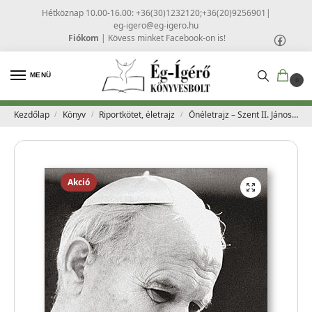
Hétköznap 10.00-16.00: +36(30)1232120;+36(20)9256901
|
eg-igero@eg-igero.hu
Fiókom
|
Kövess minket Facebook-on is!
MENÜ
0
Kezdőlap
Könyv
Riportkötet, életrajz
Önéletrajz – Szent II. János Pál pápa
/
/
/
Akció