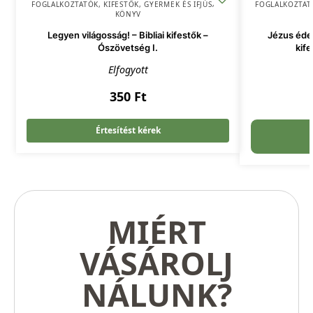
FOGLALKOZTATÓK, KIFESTŐK
,
GYERMEK ÉS IFJÚSÁG
,
FOGLALKOZTAT
KÖNYV
Legyen világosság! – Bibliai kifestők –
Jézus édes
Ószövetség I.
kife
Elfogyott
350
Ft
Értesítést kérek
MIÉRT
VÁSÁROLJ
NÁLUNK?