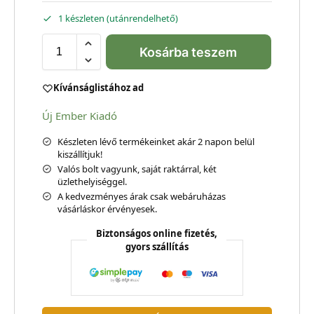
1 készleten (utánrendelhető)
Kosárba teszem
Kívánságlistához ad
Új Ember Kiadó
Készleten lévő termékeinket akár 2 napon belül
kiszállítjuk!
Valós bolt vagyunk, saját raktárral, két
üzlethelyiséggel.
A kedvezményes árak csak webáruházas
vásárláskor érvényesek.
Biztonságos online fizetés,
gyors szállítás