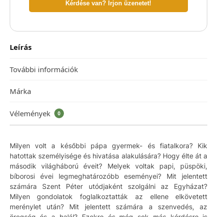
Kérdése van? Írjon üzenetet!
Leírás
További információk
Márka
Vélemények
0
Milyen volt a későbbi pápa gyermek- és fiatalkora? Kik
hatottak személyisége és hivatása alakulására? Hogy élte át a
második világháború éveit? Melyek voltak papi, püspöki,
bíborosi évei legmeghatározóbb eseményei? Mit jelentett
számára Szent Péter utódjaként szolgálni az Egyházat?
Milyen gondolatok foglalkoztatták az ellene elkövetett
merénylet után? Mit jelentett számára a szenvedés, az
öregség és a halál? Ezekre és még sok más kérdésre is