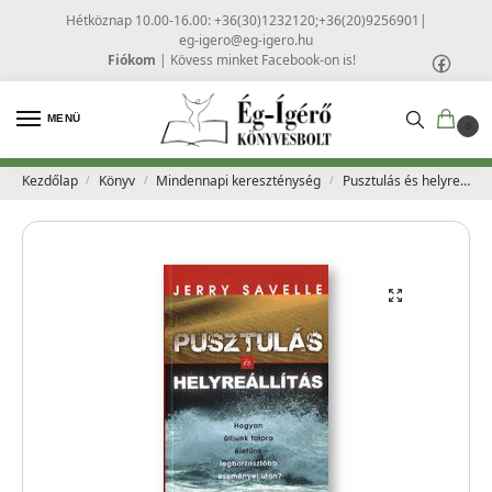
Hétköznap 10.00-16.00: +36(30)1232120;+36(20)9256901
|
eg-igero@eg-igero.hu
Fiókom
|
Kövess minket Facebook-on is!
MENÜ
0
Kezdőlap
Könyv
Mindennapi kereszténység
Pusztulás és helyreállítás – Jerry Savelle
/
/
/