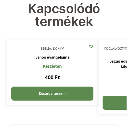
Kapcsolódó
termékek
BIBLIA
,
KÖNYV
FOGLALKOZTAT
János evangéliuma
Jézus édes
Készleten
kife
400
Ft
Kosárba teszem