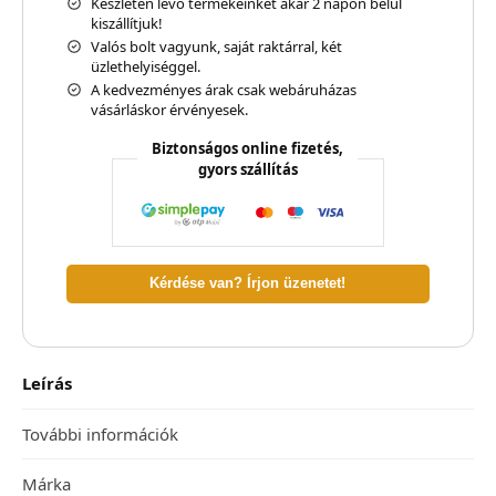
Készleten lévő termékeinket akár 2 napon belül
kiszállítjuk!
Valós bolt vagyunk, saját raktárral, két
üzlethelyiséggel.
A kedvezményes árak csak webáruházas
vásárláskor érvényesek.
Biztonságos online fizetés,
gyors szállítás
Kérdése van? Írjon üzenetet!
Leírás
További információk
Márka