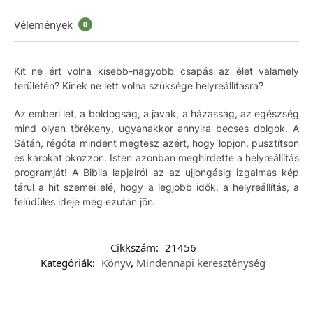
Vélemények
0
Kit ne ért volna kisebb-nagyobb csapás az élet valamely
területén? Kinek ne lett volna szüksége helyreállításra?
Az emberi lét, a boldogság, a javak, a házasság, az egészség
mind olyan törékeny, ugyanakkor annyira becses dolgok. A
Sátán, régóta mindent megtesz azért, hogy lopjon, pusztítson
és károkat okozzon. Isten azonban meghirdette a helyreállítás
programját! A Biblia lapjairól az az ujjongásig izgalmas kép
tárul a hit szemei elé, hogy a legjobb idők, a helyreállítás, a
felüdülés ideje még ezután jön.
Cikkszám:
21456
Kategóriák:
Könyv
,
Mindennapi kereszténység