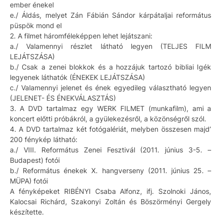
ember énekel
e./ Áldás, melyet Zán Fábián Sándor kárpátaljai református
püspök mond el
2. A filmet háromféleképpen lehet lejátszani:
a./ Valamennyi részlet látható legyen (TELJES FILM
LEJÁTSZÁSA)
b./ Csak a zenei blokkok és a hozzájuk tartozó bibliai Igék
legyenek láthatók (ÉNEKEK LEJÁTSZÁSA)
c./ Valamennyi jelenet és ének egyedileg választható legyen
(JELENET- ÉS ÉNEKVÁLASZTÁS)
3. A DVD tartalmaz egy WERK FILMET (munkafilm), ami a
koncert előtti próbákról, a gyülekezésről, a közönségről szól.
4. A DVD tartalmaz két fotógalériát, melyben összesen majd’
200 fénykép látható:
a./ VIII. Református Zenei Fesztivál (2011. június 3-5. –
Budapest) fotói
b./ Református énekek X. hangverseny (2011. június 25. –
MÜPA) fotói
A fényképeket RIBÉNYI Csaba Alfonz, ifj. Szolnoki János,
Kalocsai Richárd, Szakonyi Zoltán és Böszörményi Gergely
készítette.