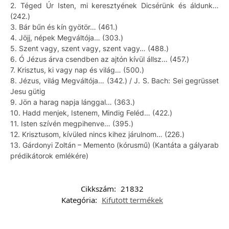
2. Téged Úr Isten, mi keresztyének Dicsérünk és áldunk…
(242.)
3. Bár bűn és kín gyötör… (461.)
4. Jöjj, népek Megváltója… (303.)
5. Szent vagy, szent vagy, szent vagy… (488.)
6. Ó Jézus árva csendben az ajtón kívül állsz… (457.)
7. Krisztus, ki vagy nap és világ… (500.)
8. Jézus, világ Megváltója… (342.) / J. S. Bach: Sei gegrüsset
Jesu gütig
9. Jön a harag napja lánggal… (363.)
10. Hadd menjek, Istenem, Mindig Feléd… (422.)
11. Isten szívén megpihenve… (395.)
12. Krisztusom, kívüled nincs kihez járulnom… (226.)
13. Gárdonyi Zoltán – Memento (kórusmű) (Kantáta a gályarab
prédikátorok emlékére)
Cikkszám:
21832
Kategória:
Kifutott termékek