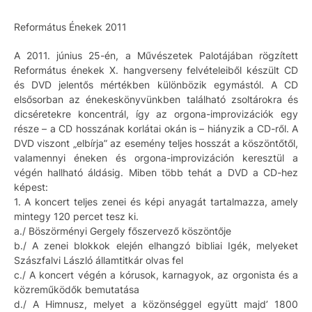
Református Énekek 2011
A 2011. június 25-én, a Művészetek Palotájában rögzített
Református énekek X. hangverseny felvételeiből készült CD
és DVD jelentős mértékben különbözik egymástól. A CD
elsősorban az énekeskönyvünkben található zsoltárokra és
dicséretekre koncentrál, így az orgona-improvizációk egy
része – a CD hosszának korlátai okán is – hiányzik a CD-ről. A
DVD viszont „elbírja” az esemény teljes hosszát a köszöntőtől,
valamennyi éneken és orgona-improvizáción keresztül a
végén hallható áldásig. Miben több tehát a DVD a CD-hez
képest:
1. A koncert teljes zenei és képi anyagát tartalmazza, amely
mintegy 120 percet tesz ki.
a./ Böszörményi Gergely főszervező köszöntője
b./ A zenei blokkok elején elhangzó bibliai Igék, melyeket
Szászfalvi László államtitkár olvas fel
c./ A koncert végén a kórusok, karnagyok, az orgonista és a
közreműködők bemutatása
d./ A Himnusz, melyet a közönséggel együtt majd’ 1800