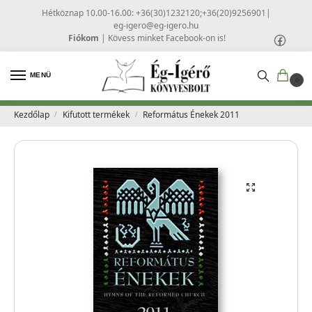
Hétköznap 10.00-16.00: +36(30)1232120;+36(20)9256901
|
eg-igero@eg-igero.hu
Fiókom
|
Kövess minket Facebook-on is!
MENÜ
0
Kezdőlap
Kifutott termékek
Református Énekek 2011
/
/