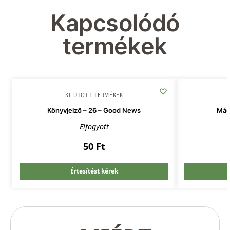
Kapcsolódó
termékek
KIFUTOTT TERMÉKEK
Könyvjelző – 26 – Good News
Mág
Elfogyott
50
Ft
Értesítést kérek