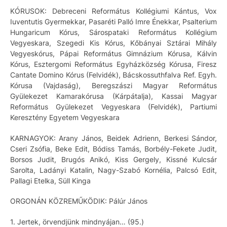
KÓRUSOK: Debreceni Református Kollégiumi Kántus, Vox
Iuventutis Gyermekkar, Pasaréti Palló Imre Énekkar, Psalterium
Hungaricum Kórus, Sárospataki Református Kollégium
Vegyeskara, Szegedi Kis Kórus, Kőbányai Sztárai Mihály
Vegyeskórus, Pápai Református Gimnázium Kórusa, Kálvin
Kórus, Esztergomi Református Egyházközség Kórusa, Firesz
Cantate Domino Kórus (Felvidék), Bácskossuthfalva Ref. Egyh.
Kórusa (Vajdaság), Beregszászi Magyar Református
Gyülekezet Kamarakórusa (Kárpátalja), Kassai Magyar
Református Gyülekezet Vegyeskara (Felvidék), Partiumi
Keresztény Egyetem Vegyeskara
KARNAGYOK: Arany János, Beidek Adrienn, Berkesi Sándor,
Cseri Zsófia, Beke Edit, Bódiss Tamás, Borbély-Fekete Judit,
Borsos Judit, Brugós Anikó, Kiss Gergely, Kissné Kulcsár
Sarolta, Ladányi Katalin, Nagy-Szabó Kornélia, Palcsó Edit,
Pallagi Etelka, Süll Kinga
ORGONÁN KÖZREMŰKÖDIK: Pálúr János
1. Jertek, örvendjünk mindnyájan… (95.)