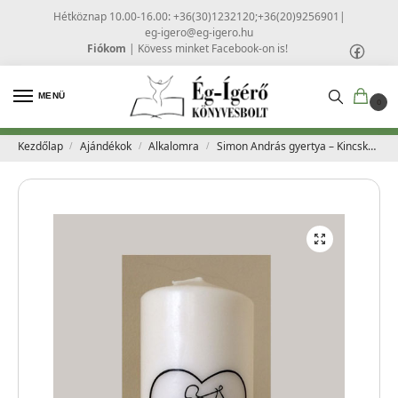
Hétköznap 10.00-16.00: +36(30)1232120;+36(20)9256901
|
eg-igero@eg-igero.hu
Fiókom
|
Kövess minket Facebook-on is!
MENÜ
0
Kezdőlap
Ajándékok
Alkalomra
Simon András gyertya – Kincskereső
/
/
/