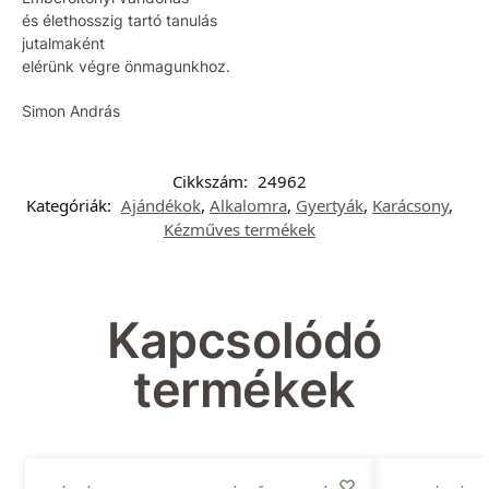
és élethosszig tartó tanulás
jutalmaként
elérünk végre önmagunkhoz.
Simon András
Cikkszám:
24962
Kategóriák:
Ajándékok
,
Alkalomra
,
Gyertyák
,
Karácsony
,
Kézműves termékek
Kapcsolódó
termékek