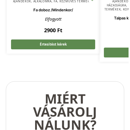
AJÁNDÉKOK
,
ALKALOMRA
,
FA
,
KÉZMŰVES TERMÉKEK
AJÁNDÉKO
HÁZASSÁGRA
,
TERMÉKEK
,
KON
Fa doboz /Mindenkor/
Talpas k
Elfogyott
2900
Ft
Értesítést kérek
MIÉRT
VÁSÁROLJ
NÁLUNK?