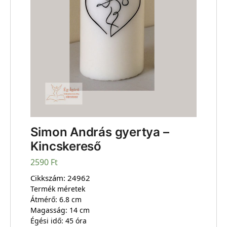
Simon András gyertya –
Kincskereső
2590
Ft
Cikkszám:
24962
Termék méretek
Átmérő: 6.8 cm
Magasság: 14 cm
Égési idő: 45 óra