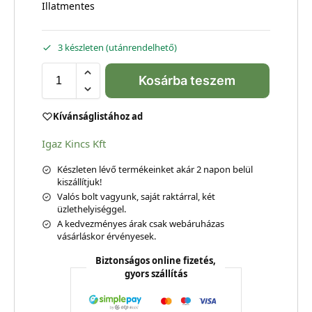
Illatmentes
3 készleten (utánrendelhető)
Kosárba teszem
Kívánságlistához ad
Igaz Kincs Kft
Készleten lévő termékeinket akár 2 napon belül
kiszállítjuk!
Valós bolt vagyunk, saját raktárral, két
üzlethelyiséggel.
A kedvezményes árak csak webáruházas
vásárláskor érvényesek.
Biztonságos online fizetés,
gyors szállítás