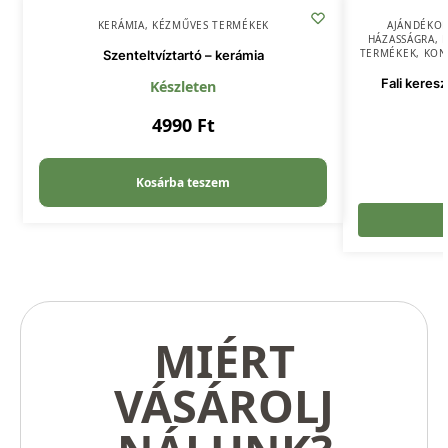
KERÁMIA
,
KÉZMŰVES TERMÉKEK
AJÁNDÉKO
HÁZASSÁGRA
,
TERMÉKEK
,
KON
Szenteltvíztartó – kerámia
Fali keres
Készleten
4990
Ft
Kosárba teszem
MIÉRT
VÁSÁROLJ