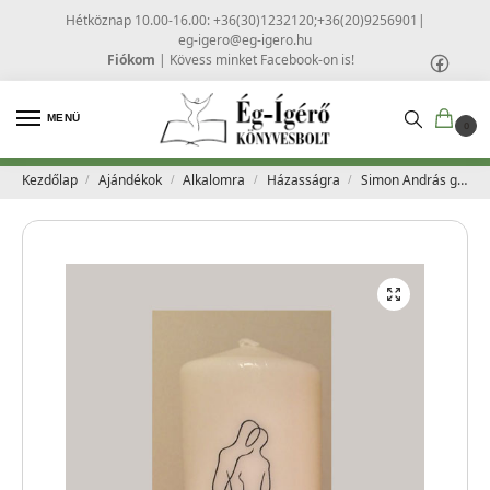
Hétköznap 10.00-16.00: +36(30)1232120;+36(20)9256901
|
eg-igero@eg-igero.hu
Fiókom
|
Kövess minket Facebook-on is!
MENÜ
0
Kezdőlap
Ajándékok
Alkalomra
Házasságra
Simon András gyertya – Örök tánc
/
/
/
/