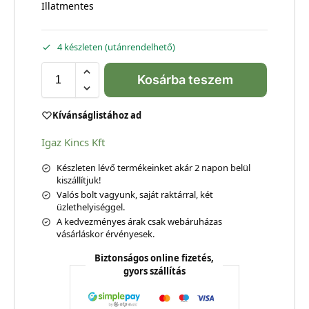
Illatmentes
4 készleten (utánrendelhető)
Kosárba teszem
Kívánságlistához ad
Igaz Kincs Kft
Készleten lévő termékeinket akár 2 napon belül
kiszállítjuk!
Valós bolt vagyunk, saját raktárral, két
üzlethelyiséggel.
A kedvezményes árak csak webáruházas
vásárláskor érvényesek.
Biztonságos online fizetés,
gyors szállítás