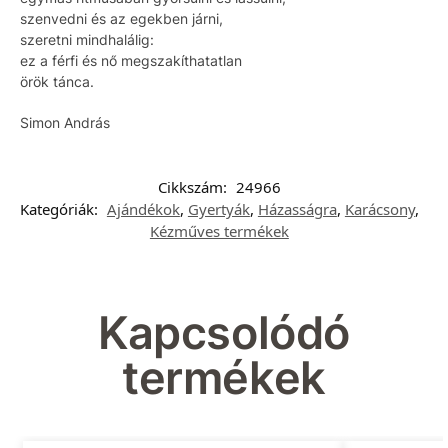
szenvedni és az egekben járni,
szeretni mindhalálig:
ez a férfi és nő megszakíthatatlan
örök tánca.
Simon András
Cikkszám:
24966
Kategóriák:
Ajándékok
,
Gyertyák
,
Házasságra
,
Karácsony
,
Kézműves termékek
Kapcsolódó
termékek