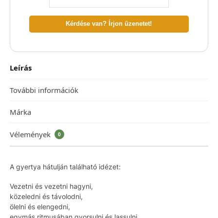
Kérdése van? Írjon üzenetet!
Leírás
További információk
Márka
Vélemények
0
A gyertya hátulján található idézet:
Vezetni és vezetni hagyni,
közeledni és távolodni,
ölelni és elengedni,
egymás ritmusában gyorsulni és lassulni,