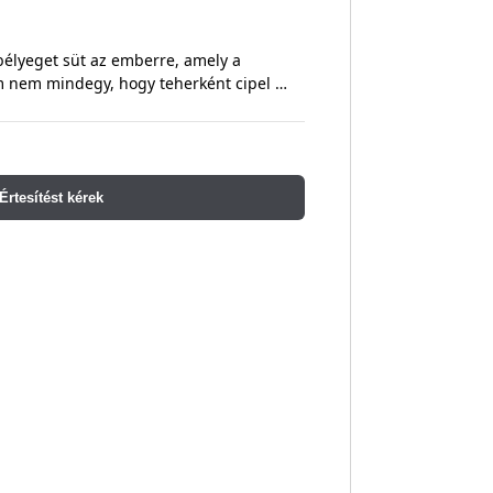
lyeget süt az emberre, amely a
 Ám nem mindegy, hogy teherként cipel …
Értesítést kérek