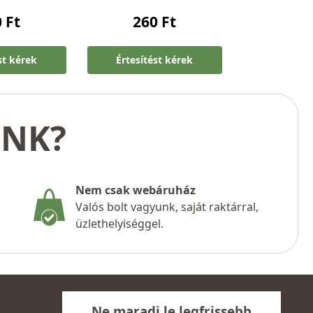
0
Ft
260
Ft
st kérek
Értesítést kérek
UNK?
Nem csak webáruház
Valós bolt vagyunk, saját raktárral,
üzlethelyiséggel.
Ne maradj le legfrissebb