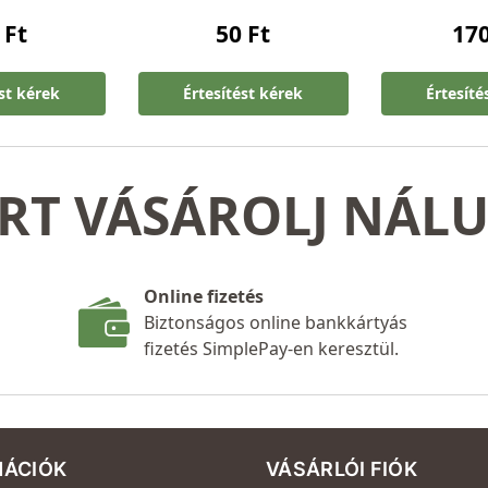
0
Ft
50
Ft
17
ést kérek
Értesítést kérek
Értesíté
RT VÁSÁROLJ NÁL
Online fizetés
Biztonságos online bankkártyás
fizetés SimplePay-en keresztül.
MÁCIÓK
VÁSÁRLÓI FIÓK