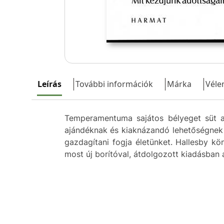
Leírás
További információk
Márka
Véle
Temperamentuma sajátos bélyeget süt az
ajándéknak és kiaknázandó lehetőségnek t
gazdagítani fogja életünket. Hallesby k
most új borítóval, átdolgozott kiadásban a