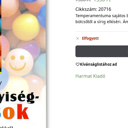
Cikkszám:
20716
Temperamentuma sajátos bé
bölcsőtől a sírig elkíséri.
Elfogyott
Kívánságlistához ad
Harmat Kiadó