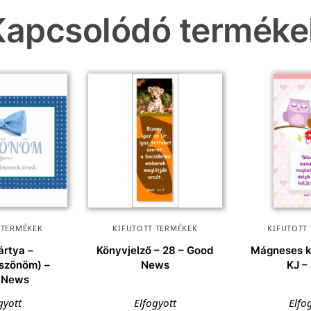
Kapcsolódó terméke
 TERMÉKEK
KIFUTOTT TERMÉKEK
KIFUTOTT
ártya –
Könyvjelző – 28 – Good
Mágneses k
szönöm) –
News
KJ – 
 News
gyott
Elfogyott
Elfo