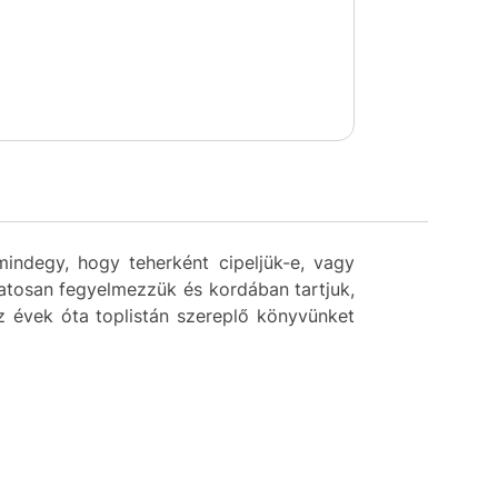
indegy, hogy teherként cipeljük-e, vagy
datosan fegyelmezzük és kordában tartjuk,
z évek óta toplistán szereplő könyvünket