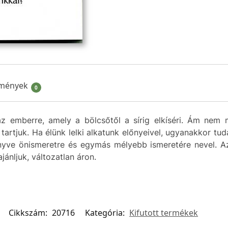
mények
0
 emberre, amely a bölcsőtől a sírig elkíséri. Ám nem m
artjuk. Ha élünk lelki alkatunk előnyeivel, ugyanakkor tu
önyve önismeretre és egymás mélyebb ismeretére nevel. A
jánljuk, változatlan áron.
Cikkszám:
20716
Kategória:
Kifutott termékek