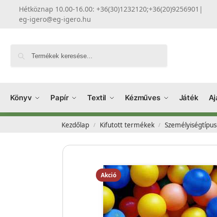
Hétköznap 10.00-16.00: +36(30)1232120;+36(20)9256901
|
eg-igero@eg-igero.hu
Keresés
Könyv
Papír
Textil
Kézműves
Játék
Aj
Kezdőlap
Kifutott termékek
Személyiségtípus
/
/
Akció