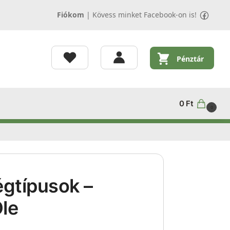
Fiókom
|
Kövess minket Facebook-on is!
Pénztár
0
Ft
0
gtípusok –
Ole