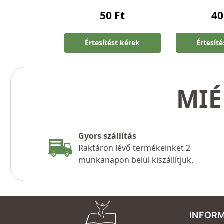
50
Ft
4
Értesítést kérek
Értesít
MIÉ
Gyors szállítás
Raktáron lévő termékeinket 2
munkanapon belül kiszállítjuk.
INFOR