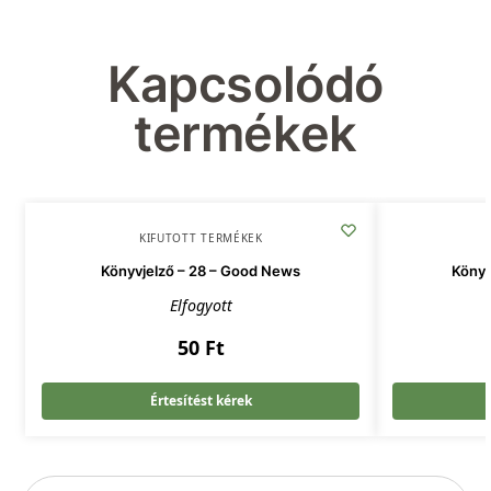
Kapcsolódó
termékek
KIFUTOTT TERMÉKEK
Könyvjelző – 28 – Good News
Könyv
Elfogyott
50
Ft
Értesítést kérek