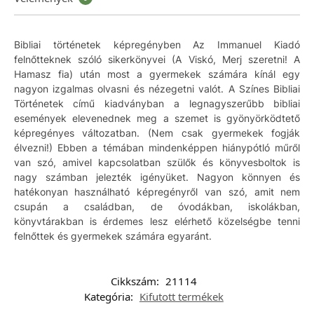
Bibliai történetek képregényben Az Immanuel Kiadó
felnőtteknek szóló sikerkönyvei (A Viskó, Merj szeretni! A
Hamasz fia) után most a gyermekek számára kínál egy
nagyon izgalmas olvasni és nézegetni valót. A Színes Bibliai
Történetek című kiadványban a legnagyszerűbb bibliai
események elevenednek meg a szemet is gyönyörködtető
képregényes változatban. (Nem csak gyermekek fogják
élvezni!) Ebben a témában mindenképpen hiánypótló műről
van szó, amivel kapcsolatban szülők és könyvesboltok is
nagy számban jelezték igényüket. Nagyon könnyen és
hatékonyan használható képregényről van szó, amit nem
csupán a családban, de óvodákban, iskolákban,
könyvtárakban is érdemes lesz elérhető közelségbe tenni
felnőttek és gyermekek számára egyaránt.
Cikkszám:
21114
Kategória:
Kifutott termékek