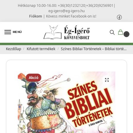
Hétköznap 10.00-16.00: +36(30)1232120;+36(20)9256901
|
eg-igero@eg-igero.hu
Fiókom
|
Kövess minket Facebook-on is!
MENÜ
0
Kezdőlap
Kifutott termékek
Színes Bibliai Történetek – Bibliai történetek kép – Ben Alex – Jose Perez Monte
/
/
Akció