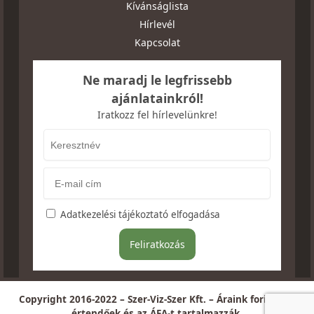
Kívánságlista
Hírlevél
Kapcsolat
Ne maradj le legfrissebb
ajánlatainkról!
Iratkozz fel hírlevelünkre!
Adatkezelési tájékoztató elfogadása
Copyright 2016-2022 – Szer-Viz-Szer Kft. – Áraink forintban
értendőek és az ÁFA-t tartalmazzák.