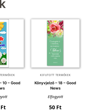
k
 TERMÉKEK
KIFUTOTT TERMÉKEK
– 10 – Good
Könyvjelző – 18 – Good
ws
News
gyott
Elfogyott
0
Ft
50
Ft