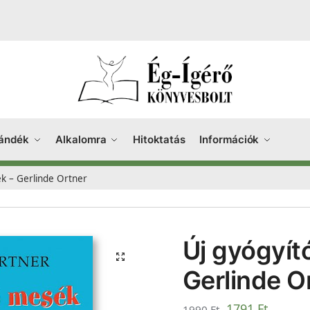
ándék
Alkalomra
Hitoktatás
Információk
k – Gerlinde Ortner
Új gyógyít
Gerlinde O
1791
Ft
1990
Ft