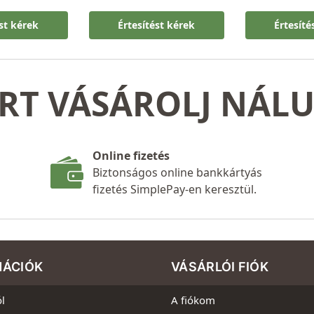
ést kérek
Értesítést kérek
Értesíté
RT VÁSÁROLJ NÁL
Online fizetés
Biztonságos online bankkártyás
fizetés SimplePay-en keresztül.
MÁCIÓK
VÁSÁRLÓI FIÓK
l
A fiókom