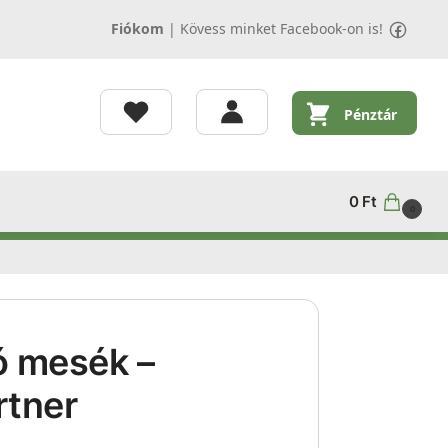
Fiókom
|
Kövess minket Facebook-on is!
Pénztár
0
Ft
0
ó mesék –
rtner