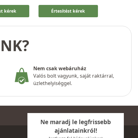
st kérek
Értesítést kérek
UNK?
Nem csak webáruház
Valós bolt vagyunk, saját raktárral,
üzlethelyiséggel.
Ne maradj le legfrissebb
ajánlatainkról!