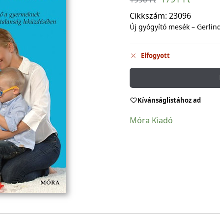
Cikkszám:
23096
Új gyógyító mesék – Gerlin
Elfogyott
Kívánságlistához ad
Móra Kiadó