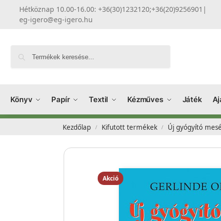
Hétköznap 10.00-16.00: +36(30)1232120;+36(20)9256901
|
eg-igero@eg-igero.hu
Keresés
Könyv
Papír
Textil
Kézműves
Játék
Aj
Kezdőlap
Kifutott termékek
Új gyógyító mesé
/
/
Akció