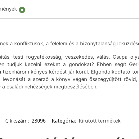
mények
0
ek a konfliktusok, a félelem és a bizonytalanság leküzdé
osítás, testi fogyatékosság, veszekedés, válás. Csupa o
ően tudjuk kezelni ezeket a gondokat? Ebben segít Ger
tizenhárom kényes kérdést jár körül. Elgondolkodtató tör
 levonását a szerző a könyv végén összegyűjtött rövid, 
re a családi nehézségek megbeszélésében.
Cikkszám:
23096
Kategória:
Kifutott termékek