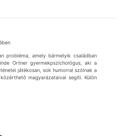
sében
lyan probléma, amely bármelyik családban
linde Ortner gyermekpszichológus, aki a
ténetei játékosan, sok humorral szólnak a
közérthető magyarázataival segíti. Külön