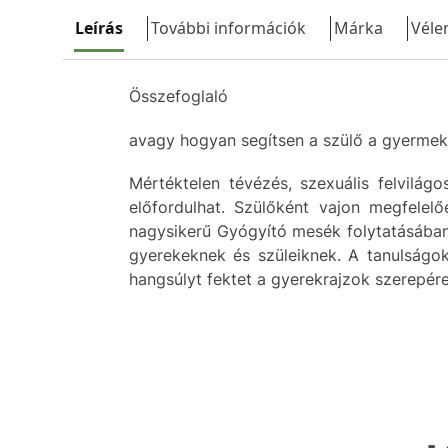
Leírás
További információk
Márka
Véle
Összefoglaló
avagy hogyan segítsen a szülő a gyermekn
Mértéktelen tévézés, szexuális felvilág
előfordulhat. Szülőként vajon megfelel
nagysikerű Gyógyító mesék folytatásában 
gyerekeknek és szüleiknek. A tanulságok
hangsúlyt fektet a gyerekrajzok szerepé