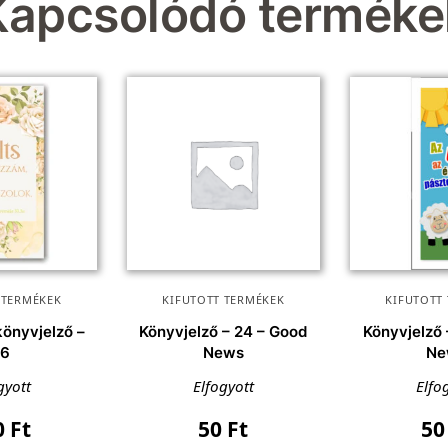
Kapcsolódó terméke
 TERMÉKEK
KIFUTOTT TERMÉKEK
KIFUTOTT
önyvjelző –
Könyvjelző – 24 – Good
Könyvjelző 
06
News
Ne
gyott
Elfogyott
Elfo
0
Ft
50
Ft
5