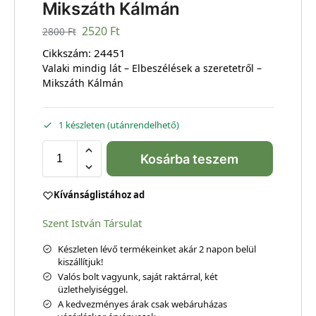
Mikszáth Kálmán
2520
Ft
2800
Ft
Cikkszám:
24451
Valaki mindig lát – Elbeszélések a szeretetről –
Mikszáth Kálmán
1 készleten (utánrendelhető)
Kosárba teszem
Kívánságlistához ad
Szent István Társulat
Készleten lévő termékeinket akár 2 napon belül
kiszállítjuk!
Valós bolt vagyunk, saját raktárral, két
üzlethelyiséggel.
A kedvezményes árak csak webáruházas