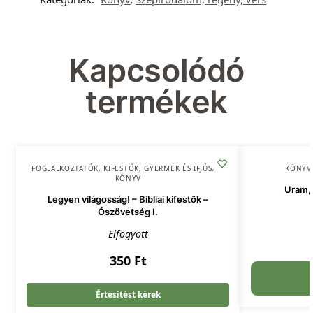
Kapcsolódó
termékek
FOGLALKOZTATÓK, KIFESTŐK
,
GYERMEK ÉS IFJÚSÁG
,
KÖNYV
KÖNYV
Uram, 
Legyen világosság! – Bibliai kifestők –
Ószövetség I.
Elfogyott
350
Ft
Értesítést kérek