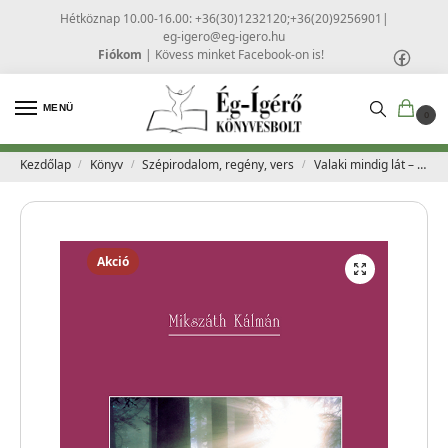
Hétköznap 10.00-16.00: +36(30)1232120;+36(20)9256901
|
eg-igero@eg-igero.hu
Fiókom
|
Kövess minket Facebook-on is!
MENÜ
0
Kezdőlap
Könyv
Szépirodalom, regény, vers
Valaki mindig lát – Elbeszélések a szeretetről – Mikszáth Kálmán
/
/
/
Akció