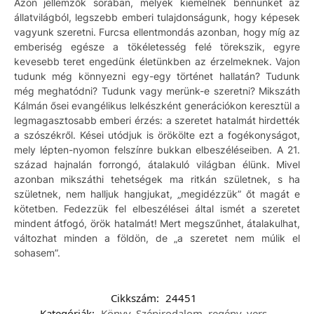
Azon jellemzők sorában, melyek kiemelnek bennünket az
állatvilágból, legszebb emberi tulajdonságunk, hogy képesek
vagyunk szeretni. Furcsa ellentmondás azonban, hogy míg az
emberiség egésze a tökéletesség felé törekszik, egyre
kevesebb teret engedünk életünkben az érzelmeknek. Vajon
tudunk még könnyezni egy-egy történet hallatán? Tudunk
még meghatódni? Tudunk vagy merünk-e szeretni? Mikszáth
Kálmán ősei evangélikus lelkészként generációkon keresztül a
legmagasztosabb emberi érzés: a szeretet hatalmát hirdették
a szószékről. Kései utódjuk is örökölte ezt a fogékonyságot,
mely lépten-nyomon felszínre bukkan elbeszéléseiben. A 21.
század hajnalán forrongó, átalakuló világban élünk. Mivel
azonban mikszáthi tehetségek ma ritkán születnek, s ha
születnek, nem halljuk hangjukat, „megidézzük” őt magát e
kötetben. Fedezzük fel elbeszélései által ismét a szeretet
mindent átfogó, örök hatalmát! Mert megszűnhet, átalakulhat,
változhat minden a földön, de „a szeretet nem múlik el
sohasem”.
Cikkszám:
24451
Kategóriák:
Könyv
,
Szépirodalom, regény, vers