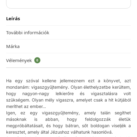
Leírás
További információk
Márka
Vélemények
0
Ha egy szóval kellene jellemeznem ezt a könyvet, azt
mondanám: vigaszgyűjtemény. Olyan élethelyzetbe kerültem,
hogy nagyon-nagy lelkierőre és vigasztalásra volt
szükségem. Olyan mély vigaszra, amelyet csak a hit kútjából
meríthet az ember…
Igen, ez egy vigaszgyűjtemény, amely talán segíthet
másoknak is abban, hogy feldolgozzák életük
megpróbáltatásait, és hogy bátran, sőt boldogan viseljék a
keresztet, amely által Jézushoz válhatunk hasonlóvá.