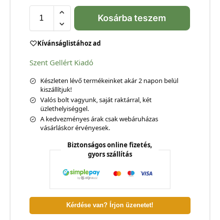
Kosárba teszem
Kívánságlistához ad
Szent Gellért Kiadó
Készleten lévő termékeinket akár 2 napon belül
kiszállítjuk!
Valós bolt vagyunk, saját raktárral, két
üzlethelyiséggel.
A kedvezményes árak csak webáruházas
vásárláskor érvényesek.
Biztonságos online fizetés,
gyors szállítás
Kérdése van? Írjon üzenetet!