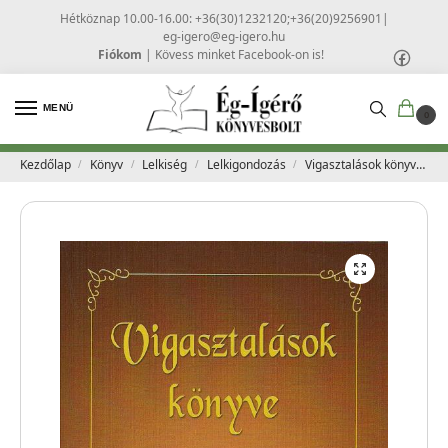
Hétköznap 10.00-16.00: +36(30)1232120;+36(20)9256901
|
eg-igero@eg-igero.hu
Fiókom
|
Kövess minket Facebook-on is!
MENÜ
0
Kezdőlap
Könyv
Lelkiség
Lelkigondozás
Vigasztalások könyve – Juhász Tiborné
/
/
/
/