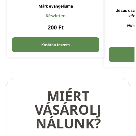
Márk evangéliuma
Jézus csod
Készleten
kife
Ninc
200
Ft
Kosárba teszem
MIÉRT
VÁSÁROLJ
NÁLUNK?