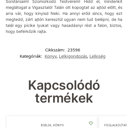
Sorstársaim! Szomorkodó Testvérem! Hidd el, mindenkit
meglátogat a Vigasztaló! Talán ott kopogtat az ajtód előtt, és
arra vár, hogy kinyisd Neki. Ha annyi erőd sincs, hogy ezt
megtedd, zárt ajtón keresztül ugyan nem tud belépni, de ha
talál egy picike lyukat vagy hasadásnyi rést a falon, biztos,
hogy beférkőzik rajta.
Cikkszám:
23596
Kategóriák:
Könyv
,
Lelkigondozás
,
Lelkiség
Kapcsolódó
termékek
BIBLIA
,
KÖNYV
FOGLALKOZTAT