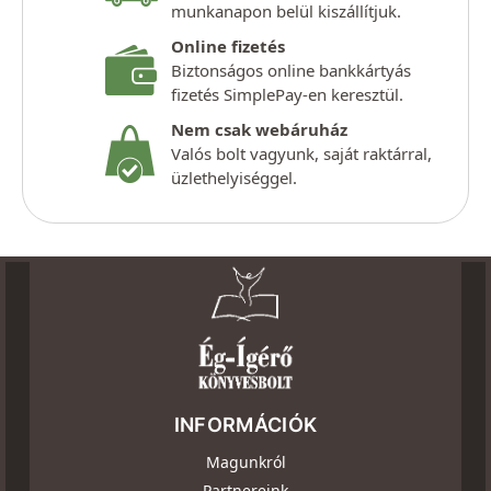
munkanapon belül kiszállítjuk.
Online fizetés
Biztonságos online bankkártyás
fizetés SimplePay-en keresztül.
Nem csak webáruház
Valós bolt vagyunk, saját raktárral,
üzlethelyiséggel.
INFORMÁCIÓK
Magunkról
Partnereink