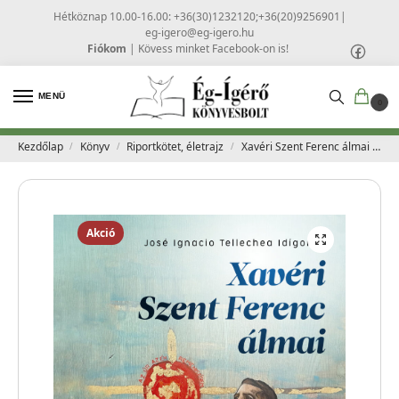
Hétköznap 10.00-16.00: +36(30)1232120;+36(20)9256901
|
eg-igero@eg-igero.hu
Fiókom
|
Kövess minket Facebook-on is!
MENÜ
0
Kezdőlap
Könyv
Riportkötet, életrajz
Xavéri Szent Ferenc álmai – José Ignacio Tellechea Idígoras
/
/
/
Akció