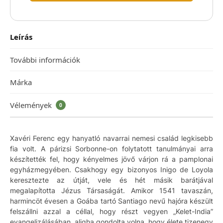
Leírás
További információk
Márka
Vélemények
0
Xavéri Ferenc egy hanyatló navarrai nemesi család legkisebb
fia volt. A párizsi Sorbonne-on folytatott tanulmányai arra
készítették fel, hogy kényelmes jövő várjon rá a pamplonai
egyházmegyében. Csakhogy egy bizonyos Inigo de Loyola
keresztezte az útját, vele és hét másik barátjával
megalapította Jézus Társaságát. Amikor 1541 tavaszán,
harmincöt évesen a Goába tartó Santiago nevű hajóra készült
felszállni azzal a céllal, hogy részt vegyen „Kelet-India”
evangelizálásában, aligha gondolta volna, hogy élete tizenegy