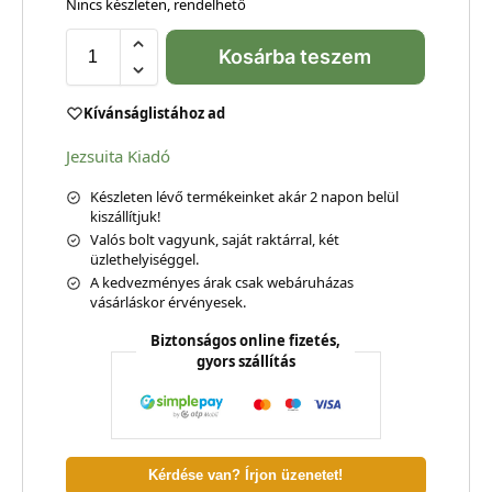
Nincs készleten, rendelhető
Kosárba teszem
Kívánságlistához ad
Jezsuita Kiadó
Készleten lévő termékeinket akár 2 napon belül
kiszállítjuk!
Valós bolt vagyunk, saját raktárral, két
üzlethelyiséggel.
A kedvezményes árak csak webáruházas
vásárláskor érvényesek.
Biztonságos online fizetés,
gyors szállítás
Kérdése van? Írjon üzenetet!