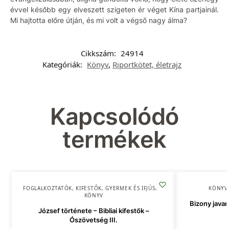
évvel később egy elveszett szigeten ér véget Kína partjainál.
Mi hajtotta előre útján, és mi volt a végső nagy álma?
Cikkszám:
24914
Kategóriák:
Könyv
,
Riportkötet, életrajz
Kapcsolódó
termékek
FOGLALKOZTATÓK, KIFESTŐK
,
GYERMEK ÉS IFJÚSÁG
,
KÖNYV
KÖNYV
Bizony javam
József története – Bibliai kifestők –
Ószövetség III.