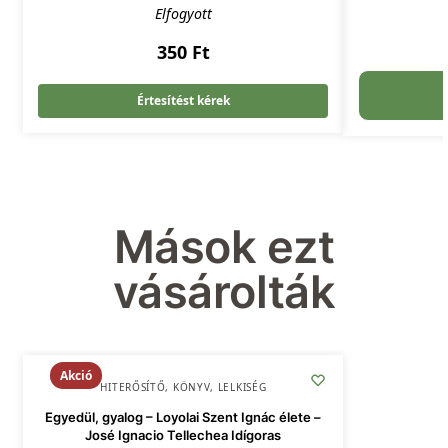
Elfogyott
350
Ft
Értesítést kérek
Mások ezt
vásárolták
Akció
HITERŐSÍTŐ
,
KÖNYV
,
LELKISÉG
Egyedül, gyalog – Loyolai Szent Ignác élete –
José Ignacio Tellechea Idígoras