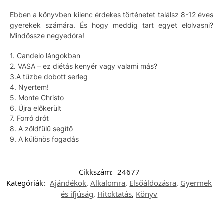
Ebben a könyvben kilenc érdekes történetet találsz 8-12 éves
gyerekek számára. És hogy meddig tart egyet elolvasni?
Mindössze negyedóra!
1. Candelo lángokban
2. VASA – ez diétás kenyér vagy valami más?
3.A tűzbe dobott serleg
4. Nyertem!
5. Monte Christo
6. Újra előkerült
7. Forró drót
8. A zöldfülű segítő
9. A különös fogadás
Cikkszám:
24677
Kategóriák:
Ajándékok
,
Alkalomra
,
Elsőáldozásra
,
Gyermek
és ifjúság
,
Hitoktatás
,
Könyv