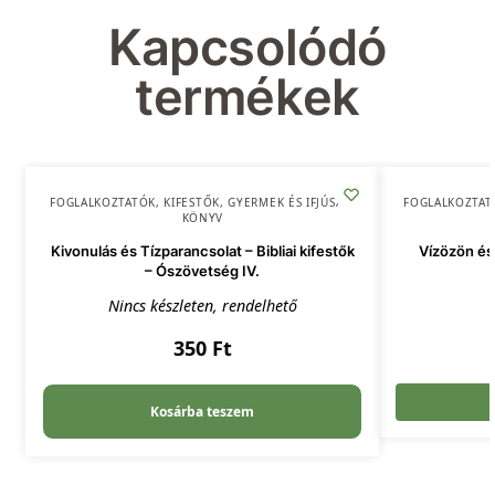
Kapcsolódó
termékek
FOGLALKOZTATÓK, KIFESTŐK
,
GYERMEK ÉS IFJÚSÁG
,
FOGLALKOZTAT
KÖNYV
Kivonulás és Tízparancsolat – Bibliai kifestők
Vízözön és 
– Ószövetség IV.
Nincs készleten, rendelhető
350
Ft
Kosárba teszem