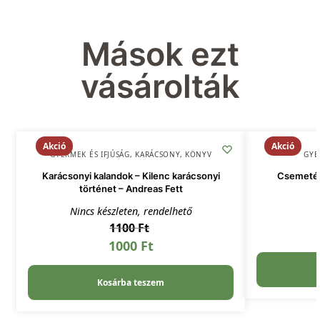
Mások ezt
vásárolták
Akció
Akció
GYERMEK ÉS IFJÚSÁG
,
KARÁCSONY
,
KÖNYV
GYE
Karácsonyi kalandok – Kilenc karácsonyi
Csemeték
történet – Andreas Fett
Nincs készleten, rendelhető
1100
Ft
1000
Ft
Kosárba teszem