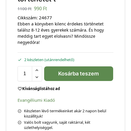
990
Ft
1100
Ft
Cikkszám:
24677
Ebben a könyvben kilenc érdekes történetet
találsz 8-12 éves gyerekek számára. És hogy
meddig tart egyet elolvasni? Mindössze
negyedóra!
2 készleten (utánrendelhető)
Kosárba teszem
Kívánságlistához ad
Evangéliumi Kiadó
Készleten lévő termékeinket akár 2 napon belül
kiszállítjuk!
Valós bolt vagyunk, saját raktárral, két
üzlethelyiséggel.