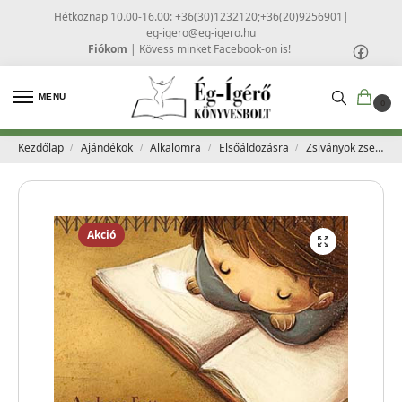
Hétköznap 10.00-16.00: +36(30)1232120;+36(20)9256901
|
eg-igero@eg-igero.hu
Fiókom
|
Kövess minket Facebook-on is!
MENÜ
0
Kezdőlap
Ajándékok
Alkalomra
Elsőáldozásra
Zsiványok zsebkönyve – Andreas Fett Ebben a könyvben kilenc érdekes történetet t
/
/
/
/
Akció