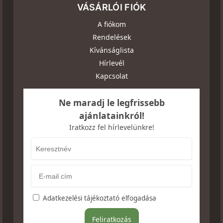
VÁSÁRLÓI FIÓK
A fiókom
Rendelések
Kívánságlista
Hírlevél
Kapcsolat
Ne maradj le legfrissebb
ajánlatainkról!
Iratkozz fel hírlevelünkre!
Adatkezelési tájékoztató elfogadása