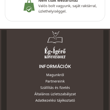
Nem csak webáruház
Valós bolt vagyunk, saját raktárral,
üzlethelyiséggel.
INFORMÁCIÓK
Magunkról
Partnereink
Szállítás és fizetés
Általános üzletszabályzat
Adatkezelési tájékoztató