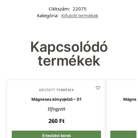
Cikkszám:
22075
Kategória:
Kifutott termékek
Kapcsolódó
termékek
KIFUTOTT TERMÉKEK
Mágneses könyvjelző – 01
Mágnese
Elfogyott
260
Ft
Értesítést kérek