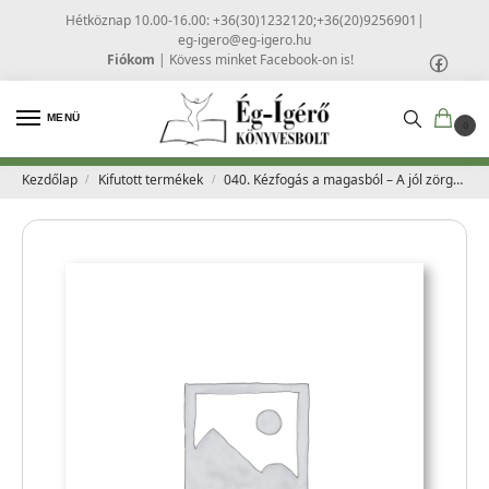
Hétköznap 10.00-16.00: +36(30)1232120;+36(20)9256901
|
eg-igero@eg-igero.hu
Fiókom
|
Kövess minket Facebook-on is!
MENÜ
0
Kezdőlap
Kifutott termékek
040. Kézfogás a magasból – A jól zörgetés titka – Gyökössy Endre
/
/