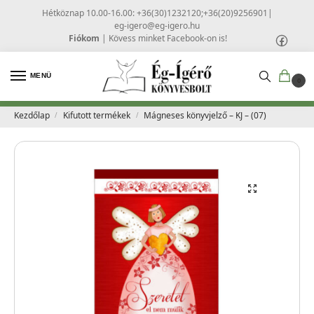
Hétköznap 10.00-16.00: +36(30)1232120;+36(20)9256901
|
eg-igero@eg-igero.hu
Fiókom
|
Kövess minket Facebook-on is!
MENÜ
0
Kezdőlap
Kifutott termékek
Mágneses könyvjelző – KJ – (07)
/
/