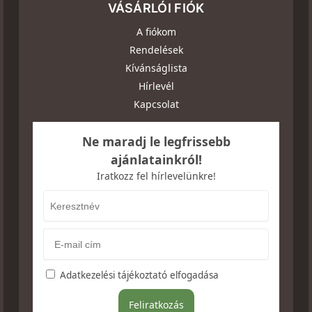
VÁSÁRLÓI FIÓK
A fiókom
Rendelések
Kívánságlista
Hírlevél
Kapcsolat
Ne maradj le legfrissebb
ajánlatainkról!
Iratkozz fel hírlevelünkre!
Adatkezelési tájékoztató elfogadása