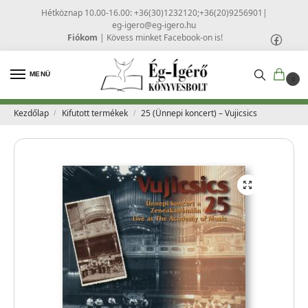
Hétköznap 10.00-16.00: +36(30)1232120;+36(20)9256901
|
eg-igero@eg-igero.hu
Fiókom
|
Kövess minket Facebook-on is!
MENÜ
0
Kezdőlap
Kifutott termékek
25 (Ünnepi koncert) – Vujicsics
/
/