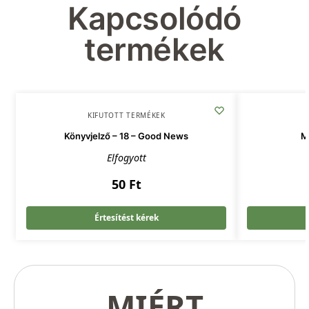
Kapcsolódó
termékek
KIFUTOTT TERMÉKEK
Könyvjelző – 18 – Good News
M
Elfogyott
50
Ft
Értesítést kérek
MIÉRT