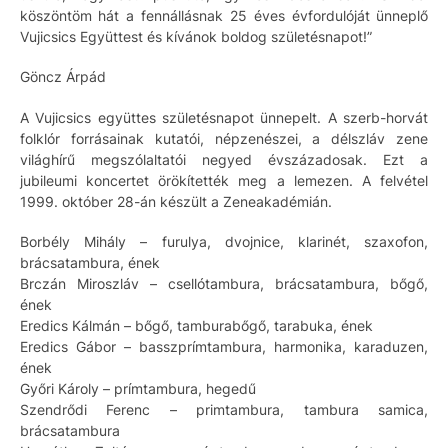
köszöntöm hát a fennállásnak 25 éves évfordulóját ünneplő
Vujicsics Együttest és kívánok boldog születésnapot!”
Göncz Árpád
A Vujicsics együttes születésnapot ünnepelt. A szerb-horvát
folklór forrásainak kutatói, népzenészei, a délszláv zene
világhírű megszólaltatói negyed évszázadosak. Ezt a
jubileumi koncertet örökítették meg a lemezen. A felvétel
1999. október 28-án készült a Zeneakadémián.
Borbély Mihály – furulya, dvojnice, klarinét, szaxofon,
brácsatambura, ének
Brczán Miroszláv – csellótambura, brácsatambura, bőgő,
ének
Eredics Kálmán – bőgő, tamburabőgő, tarabuka, ének
Eredics Gábor – basszprímtambura, harmonika, karaduzen,
ének
Győri Károly – prímtambura, hegedű
Szendrődi Ferenc – primtambura, tambura samica,
brácsatambura