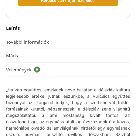
Kérdése van? Írjon üzenetet!
Leírás
További információk
Márka
Vélemények
0
„Ha van együttes, amelynek neve hallatán a délszláv kultúra
legjelesebb értékei jutnak eszünkbe, a Vujicsics együttes
bizonnyal az. Tagjairól tudjuk, hogy a szerb-horvát folklór
forrásainak kutatói, népzenészek, a délszláv zene világhírű
megszólaltatói. S ami mostanság kivált fontos: az
összefonottság, az egymásrautaltság évszázadok óta közös,
harmóniába olvadó dallamvilágának hirdetői egy egymásnak
uszuló, egymást pusztító, gyilkos időszakban. Szívből