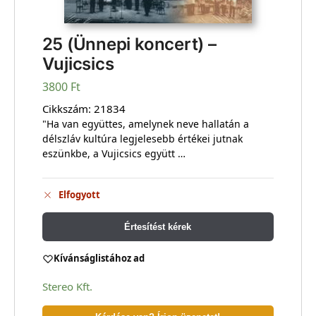
25 (Ünnepi koncert) –
Vujicsics
3800
Ft
Cikkszám:
21834
"Ha van együttes, amelynek neve hallatán a
délszláv kultúra legjelesebb értékei jutnak
eszünkbe, a Vujicsics együtt …
Elfogyott
Értesítést kérek
Kívánságlistához ad
Stereo Kft.