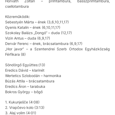
Horváth Zoltán – prímtambura, basszprímtambura,
csellotambura
Közreműködik:
Sebestyén Márta – ének (3,6,10,11,17)
Gyenis Katalin – ének (6,10,11,17)
Szokolay Balázs „Dongó” – duda (12,17)
Vizin Antus – duda (6,9,17)
Dervár Ferenc – ének, brácsatambura (6,9,17)
„Hor javor” – a Szentendrei Szerb Ortodox Egyházközség
Férfikara (8)
Söndörgő Együttes:(13)
Eredics Dávid – klarinét
Wertetics Szlobodán – harmonika
Búzás Attila – brácsatambura
Eredics Áron – tarabuka
Bokros György – bőgő
1. Kukunješče (4:08)
2. Vrapčevo kolo (3:13)
3. Alaj volim (4:01)