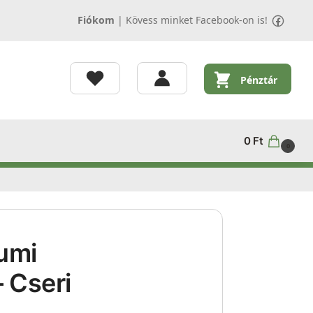
Fiókom
|
Kövess minket Facebook-on is!
Pénztár
0
Ft
0
umi
 Cseri