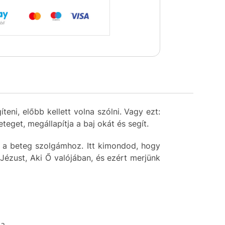
íteni
,
előbb
kellett
volna
szólni
.
Vagy
ezt
:
eteget
,
megállapítja
a
baj
okát
és
segít
.
a
beteg
szolgámhoz
.
Itt
kimondod
,
hogy
Jézust
,
Aki
Ő
valójában
,
és
ezért
merjünk
ia