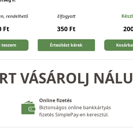
en, rendelhető
Elfogyott
Kész
0
Ft
350
Ft
20
a teszem
Értesítést kérek
Kosárba
RT VÁSÁROLJ NÁL
Online fizetés
Biztonságos online bankkártyás
fizetés SimplePay-en keresztül.