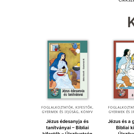
FOGLALKOZTATÓK, KIFESTŐK
,
FOGLALKOZTAT
GYERMEK ÉS IFJÚSÁG
,
KÖNYV
GYERMEK ÉS I
Jézus édesanyja és
Jézus és a
tanítványai – Bibliai
Bibliai 
kifestők – Újszövetség
Újszöve