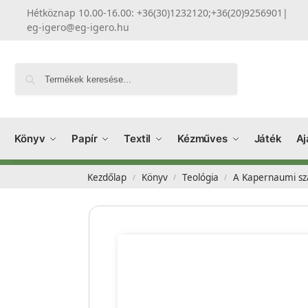
Hétköznap 10.00-16.00: +36(30)1232120;+36(20)9256901
|
eg-igero@eg-igero.hu
Keresés
Könyv
Papír
Textil
Kézműves
Játék
Aj
Kezdőlap
Könyv
Teológia
A Kapernaumi sz
/
/
/