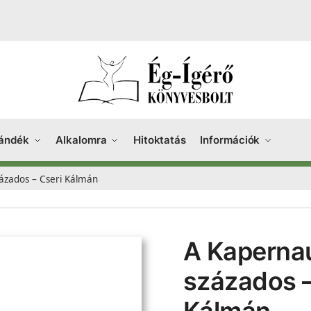
ándék
Alkalomra
Hitoktatás
Információk
ázados – Cseri Kálmán
A Kaperna
százados –