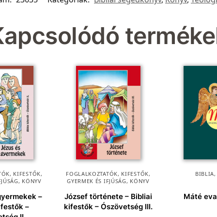
Kapcsolódó terméke
ÓK, KIFESTŐK
,
FOGLALKOZTATÓK, KIFESTŐK
,
BIBLIA
FJÚSÁG
,
KÖNYV
GYERMEK ÉS IFJÚSÁG
,
KÖNYV
 gyermekek –
József története – Bibliai
Máté eva
kifestők –
kifestők – Ószövetség III.
tség II.