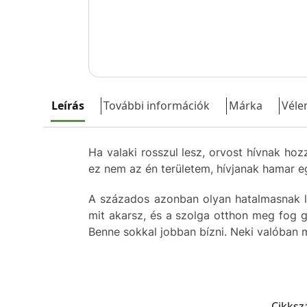
Leírás
További információk
Márka
Véle
Ha
valaki
rosszul
lesz
,
orvost
hívnak
hoz
ez
nem
az
én
területem
,
hívjanak
hamar
e
A
százados
azonban
olyan
hatalmasnak
mit
akarsz
,
és
a
szolga
otthon
meg fog
g
Benne
sokkal
jobban
bízni
.
Neki
valóban
Cikks