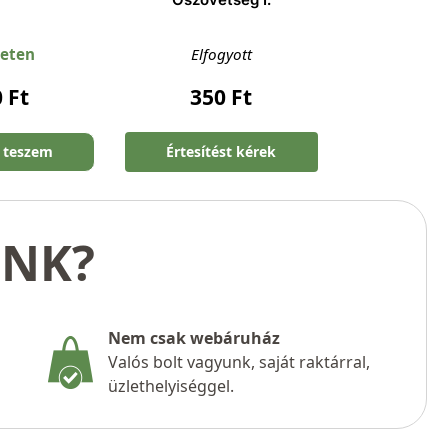
leten
Elfogyott
0
Ft
350
Ft
 teszem
Értesítést kérek
UNK?
Nem csak webáruház
Valós bolt vagyunk, saját raktárral,
üzlethelyiséggel.