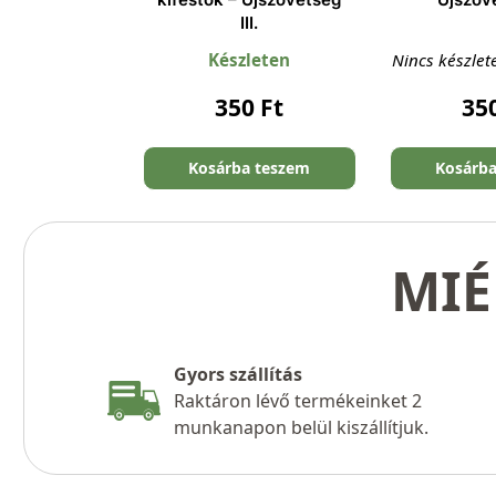
III.
Készleten
Nincs készlet
350
Ft
35
Kosárba teszem
Kosárb
MIÉ
Gyors szállítás
Raktáron lévő termékeinket 2
munkanapon belül kiszállítjuk.