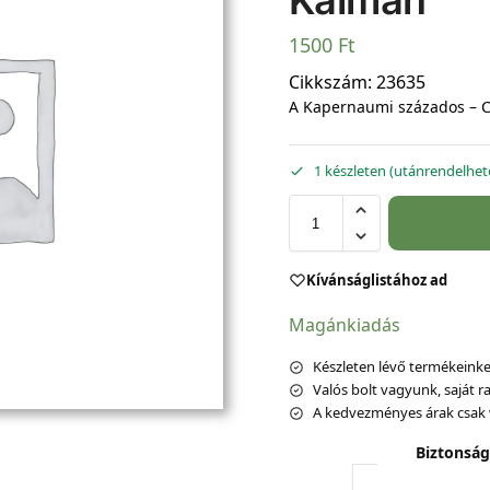
Kálmán
1500
Ft
Cikkszám:
23635
A Kapernaumi százados – C
1 készleten (utánrendelhet
Kívánságlistához ad
Magánkiadás
Készleten lévő termékeinket
Valós bolt vagyunk, saját ra
A kedvezményes árak csak 
Biztonság