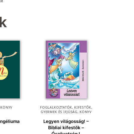
k
,
KÖNYV
FOGLALKOZTATÓK, KIFESTŐK
,
GYERMEK ÉS IFJÚSÁG
,
KÖNYV
ngéliuma
Legyen világosság! –
Bibliai kifestők –
Ószövetség I.