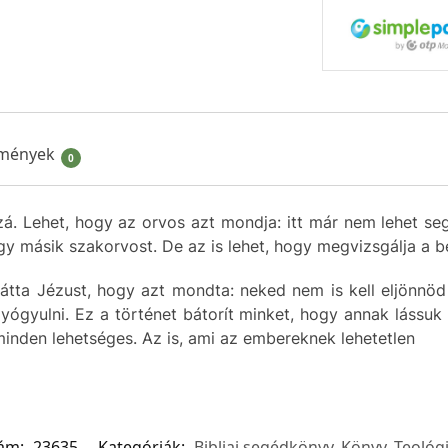
mények
0
zá
.
Lehet
,
hogy
az
orvos
azt
mondja
:
itt
már
nem
lehet
seg
gy
másik
szakorvost
. De
az
is
lehet
,
hogy
megvizsgálja
a
b
látta
Jézust
,
hogy
azt
mondta
:
neked
nem
is
kell
eljönnöd
yógyulni
.
Ez
a
történet
bátorít
minket
,
hogy
annak
lássuk
minden
lehetséges
.
Az
is,
ami
az
embereknek
lehetetlen
zám:
23635
Kategóriák:
Bibliai segédkönyv
,
Könyv
,
Teológ