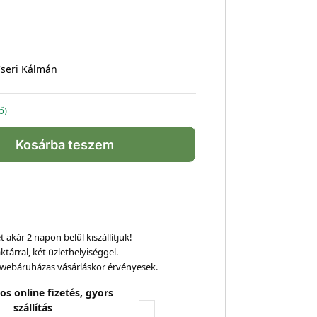
seri Kálmán
ő)
Kosárba teszem
 akár 2 napon belül kiszállítjuk!
ktárral, két üzlethelyiséggel.
webáruházas vásárláskor érvényesek.
os online fizetés, gyors
szállítás