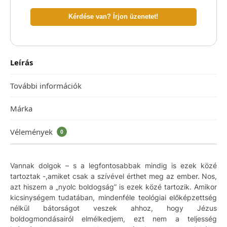
Kérdése van? Írjon üzenetet!
Leírás
További információk
Márka
Vélemények
0
Vannak dolgok – s a legfontosabbak mindig is ezek közé
tartoztak -,amiket csak a szívével érthet meg az ember. Nos,
azt hiszem a „nyolc boldogság” is ezek közé tartozik. Amikor
kicsinységem tudatában, mindenféle teológiai előképzettség
nélkül bátorságot veszek ahhoz, hogy Jézus
boldogmondásairól elmélkedjem, ezt nem a teljesség