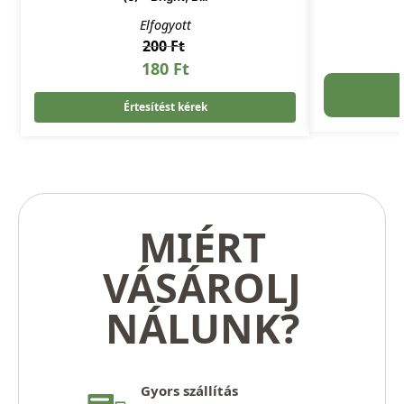
Elfogyott
200
Ft
180
Ft
Értesítést kérek
MIÉRT
VÁSÁROLJ
NÁLUNK?
Gyors szállítás