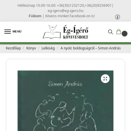
Hétköznap 10.00-16.00: +36(30)1232120;+36(20)9256901
|
eg-igero@eg-igero.hu
Fiókom
|
Kövess minket Facebook-on is!
MENÜ
0
Kezdőlap
Könyv
Lelkiség
A nyolc boldogságról – Simon András
/
/
/