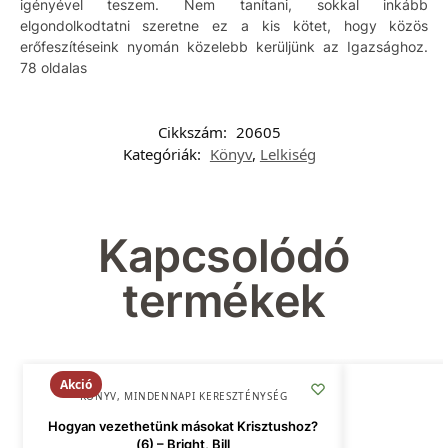
igényével teszem. Nem tanítani, sokkal inkább
elgondolkodtatni szeretne ez a kis kötet, hogy közös
erőfeszítéseink nyomán közelebb kerüljünk az Igazsághoz.
78 oldalas
Cikkszám:
20605
Kategóriák:
Könyv
,
Lelkiség
Kapcsolódó
termékek
Akció
KÖNYV
,
MINDENNAPI KERESZTÉNYSÉG
Hogyan vezethetünk másokat Krisztushoz?
(6) – Bright, Bill