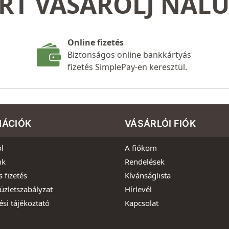
RT VÁSÁROLJ NÁL
Online fizetés
Biztonságos online bankkártyás
fizetés SimplePay-en keresztül.
MÁCIÓK
VÁSÁRLÓI FIÓK
l
A fiókom
nk
Rendelések
s fizetés
Kívánságlista
üzletszabályzat
Hírlevél
ési tájékoztató
Kapcsolat