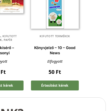
A
,
KIFUTOTT
KIFUTOTT TERMÉKEK
EK
,
PAPÍR
kísérő –
Könyvjelző – 10 – Good
sonyi
News
gyott
Elfogyott
0
Ft
50
Ft
st kérek
Értesítést kérek