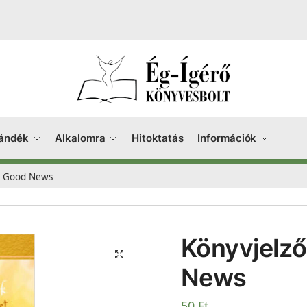
ándék
Alkalomra
Hitoktatás
Információk
 – Good News
Könyvjelző
News
50
Ft