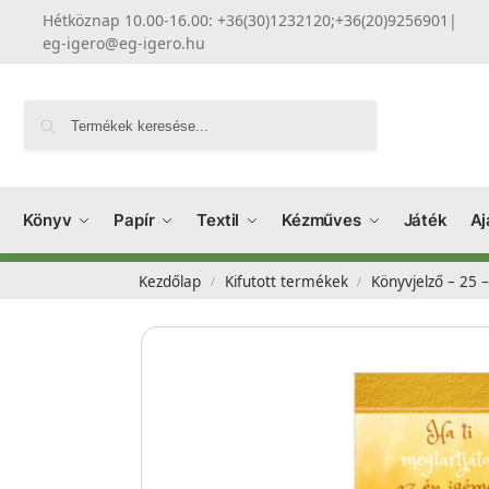
Hétköznap 10.00-16.00: +36(30)1232120;+36(20)9256901
|
eg-igero@eg-igero.hu
Keresés
Könyv
Papír
Textil
Kézműves
Játék
Aj
Kezdőlap
Kifutott termékek
Könyvjelző – 25
/
/