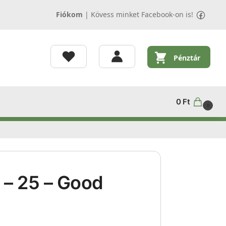
Fiókom
|
Kövess minket Facebook-on is!
Pénztár
0
Ft
0
 – 25 – Good