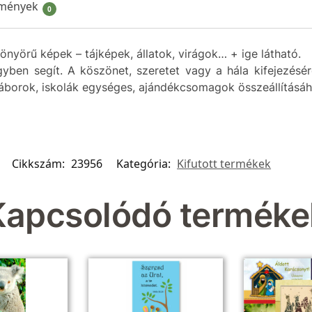
mények
0
önyörű képek – tájképek, állatok, virágok… + ige látható.
gyben segít. A köszönet, szeretet vagy a hála kifejezésé
borok, iskolák egységes, ajándékcsomagok összeállításáh
Cikkszám:
23956
Kategória:
Kifutott termékek
Kapcsolódó terméke