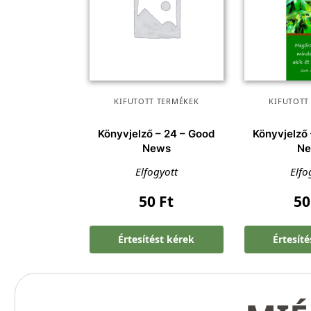
KIFUTOTT TERMÉKEK
KIFUTOTT
Könyvjelző – 24 – Good
Könyvjelző
News
N
Elfogyott
Elfo
50
Ft
5
Értesítést kérek
Értesít