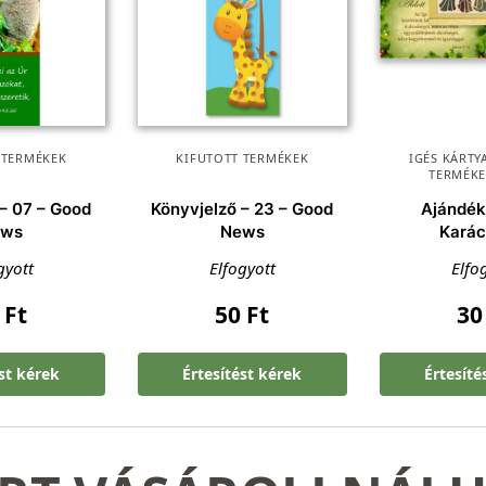
 TERMÉKEK
KIFUTOTT TERMÉKEK
IGÉS KÁRTY
TERMÉK
 – 07 – Good
Könyvjelző – 23 – Good
Ajándék
ews
News
Karác
gyott
Elfogyott
Elfo
0
Ft
50
Ft
3
ést kérek
Értesítést kérek
Értesíté